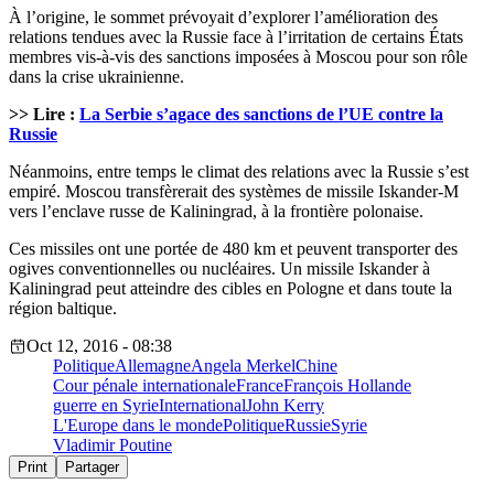
À l’origine, le sommet prévoyait d’explorer l’amélioration des
relations tendues avec la Russie face à l’irritation de certains États
membres vis-à-vis des sanctions imposées à Moscou pour son rôle
dans la crise ukrainienne.
>> Lire :
La Serbie s’agace des sanctions de l’UE contre la
Russie
Néanmoins, entre temps le climat des relations avec la Russie s’est
empiré. Moscou transfèrerait des systèmes de missile Iskander-M
vers l’enclave russe de Kaliningrad, à la frontière polonaise.
Ces missiles ont une portée de 480 km et peuvent transporter des
ogives conventionnelles ou nucléaires. Un missile Iskander à
Kaliningrad peut atteindre des cibles en Pologne et dans toute la
région baltique.
Oct 12, 2016 - 08:38
Politique
Allemagne
Angela Merkel
Chine
Cour pénale internationale
France
François Hollande
guerre en Syrie
International
John Kerry
L'Europe dans le monde
Politique
Russie
Syrie
Vladimir Poutine
Print
Partager