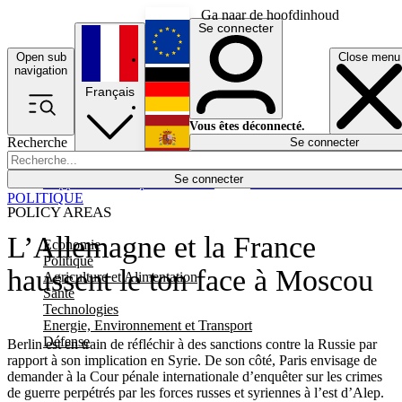
Ga naar de hoofdinhoud
Se connecter
Open sub
Close menu
English
navigation
Français
Deutsch
Vous êtes déconnecté.
Recherche
Se connecter
Español
Lumières éteintes
Se connecter
Rapporteur
Politique
Économie
Newsletters
Evénements
Em
POLITIQUE
POLICY AREAS
L’Allemagne et la France
Economie
Politique
haussent le ton face à Moscou
Agriculture et Alimentation
Santé
Technologies
Energie, Environnement et Transport
Défense
Berlin est en train de réfléchir à des sanctions contre la Russie par
rapport à son implication en Syrie. De son côté, Paris envisage de
demander à la Cour pénale internationale d’enquêter sur les crimes
de guerre perpétrés par les forces russes et syriennes à l’est d’Alep.