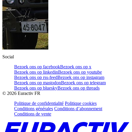
Social
Bezoek ons op facebook
Bezoek ons op x
Bezoek ons op linkedin
Bezoek ons op youtube
Bezoek ons op rss-feed
Bezoek ons op instagram
Bezoek ons op mastodon
Bezoek ons op telegram
Bezoek ons op bluesky
Bezoek ons op threads
©
2026
Euractiv FR
Politique de confidentialité
Politique cookies
Conditions générales
Conditions d’abonnement
Conditions de vente