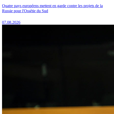
Quatre pays européens mettent en garde contre les projets de la
Russie pour l'Ossétie du Sud
07.08.2026