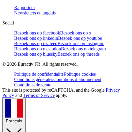
Rapporteur
Newsletters en anglais
Social
Bezoek ons op facebook
Bezoek ons op x
Bezoek ons op linkedin
Bezoek ons op youtube
Bezoek ons op rss-feed
Bezoek ons op instagram
Bezoek ons op mastodon
Bezoek ons op telegram
Bezoek ons op bluesky
Bezoek ons op threads
©
2026
Euractiv FR. All rights reserved.
Politique de confidentialité
Politique cookies
Conditions générales
Conditions d’abonnement
Conditions de vente
This site is protected by reCAPTCHA, and the Google
Privacy
Policy
and
Terms of Service
apply.
Français