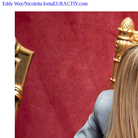
Eddy Wax
/
Nicoletta Ionta
EURACTIV.com