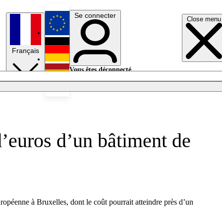
Se connecter
Close menu
English
Français
Deutsch
Vous êtes déconnecté.
Se connecter
Español
Lumières éteintes
d’euros d’un bâtiment de
ropéenne à Bruxelles, dont le coût pourrait atteindre près d’un