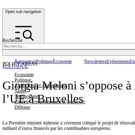
Open sub navigation
Recherche
Rapporteur
Politique
Économie
Newsletters
Evénements
Em
POLICY AREAS
POLITIQUE
Economie
Politique
Giorgia Meloni s’oppose à 
Agriculture et Alimentation
Santé
l’UE à Bruxelles
Technologies
Energie, Environnement et Transport
Défense
La Première ministre italienne a vivement critiqué le projet de rénova
milliard d’euros financés par les contribuables européens.