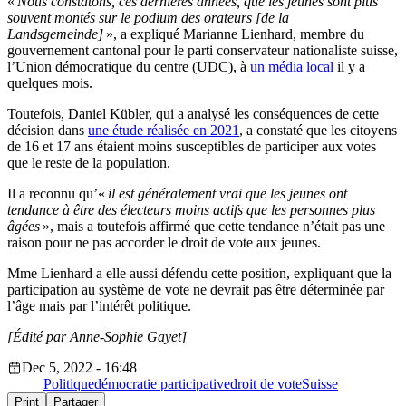
«
Nous constatons, ces dernières années, que les jeunes sont plus
souvent montés sur le podium des orateurs [de la
Landsgemeinde]
», a expliqué Marianne Lienhard, membre du
gouvernement cantonal pour le parti conservateur nationaliste suisse,
l’Union démocratique du centre (UDC), à
un média local
il y a
quelques mois.
Toutefois, Daniel Kübler, qui a analysé les conséquences de cette
décision dans
une étude réalisée en 2021
, a constaté que les citoyens
de 16 et 17 ans étaient moins susceptibles de participer aux votes
que le reste de la population.
Il a reconnu qu’«
il est généralement vrai que les jeunes ont
tendance à être des électeurs moins actifs que les personnes plus
âgées
», mais a toutefois affirmé que cette tendance n’était pas une
raison pour ne pas accorder le droit de vote aux jeunes.
Mme Lienhard a elle aussi défendu cette position, expliquant que la
participation au système de vote ne devrait pas être déterminée par
l’âge mais par l’intérêt politique.
[Édité par Anne-Sophie Gayet]
Dec 5, 2022 - 16:48
Politique
démocratie participative
droit de vote
Suisse
Print
Partager