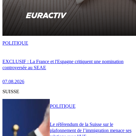
POLITIQUE
EXCLUSIF : La France et l'Espagne critiquent une nomination
controversée au SEAE
07.08.2026
SUISSE
POLITIQUE
Le référendum de la Suisse sur le
plafonnement de l’immigration menace ses