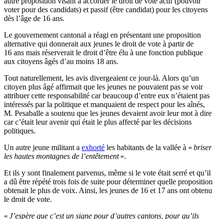
autre proposition visant à accorder le droit de vote actif (pouvoir
voter pour des candidats) et passif (être candidat) pour les citoyens
dès l’âge de 16 ans.
Le gouvernement cantonal a réagi en présentant une proposition
alternative qui donnerait aux jeunes le droit de vote à partir de
16 ans mais réserverait le droit d’être élu à une fonction publique
aux citoyens âgés d’au moins 18 ans.
Tout naturellement, les avis
divergeaient
ce jour-là. Alors qu’un
citoyen plus âgé affirmait que les jeunes ne pouvaient pas se voir
attribuer cette responsabilité car beaucoup d’entre eux n’étaient pas
intéressés par la politique et manquaient de respect pour les aînés,
M. Pesaballe a soutenu que les jeunes devaient avoir leur mot à dire
car c’était leur avenir qui était le plus affecté par les décisions
politiques.
Un autre jeune militant a
exhorté
les habitants de la vallée à «
briser
les hautes montagnes de l’entêtement
».
Et ils y sont finalement parvenus, même si le vote était serré et qu’il
a dû être répété trois fois de suite pour déterminer quelle proposition
obtenait le plus de voix. Ainsi, les jeunes de 16 et 17 ans ont obtenu
le droit de vote.
«
J’espère que c’est un signe pour d’autres cantons, pour qu’ils