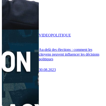
VIDEO
POLITIQUE
Au-delà des élections : comment les
citoyens peuvent influencer les décisions
politiques
30.08.2023