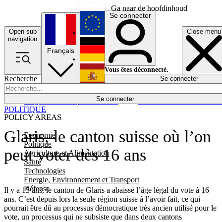
Ga naar de hoofdinhoud
Se connecter
Open sub
Close menu
English
navigation
Français
Deutsch
Vous êtes déconnecté.
Recherche
Se connecter
Español
Lumières éteintes
Se connecter
Rapporteur
Politique
Économie
Newsletters
Evénements
Em
POLITIQUE
POLICY AREAS
Glaris, le canton suisse où l’on
Economie
Politique
peut voter dès 16 ans
Agriculture et Alimentation
Santé
Technologies
Energie, Environnement et Transport
Défense
Il y a 15 ans, le canton de Glaris a abaissé l’âge légal du vote à 16
ans. C’est depuis lors la seule région suisse à l’avoir fait, ce qui
pourrait être dû au processus démocratique très ancien utilisé pour le
vote, un processus qui ne subsiste que dans deux cantons