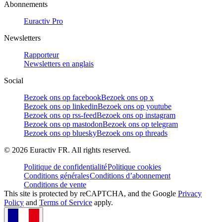
Abonnements
Euractiv Pro
Newsletters
Rapporteur
Newsletters en anglais
Social
Bezoek ons op facebook
Bezoek ons op x
Bezoek ons op linkedin
Bezoek ons op youtube
Bezoek ons op rss-feed
Bezoek ons op instagram
Bezoek ons op mastodon
Bezoek ons op telegram
Bezoek ons op bluesky
Bezoek ons op threads
©
2026
Euractiv FR. All rights reserved.
Politique de confidentialité
Politique cookies
Conditions générales
Conditions d’abonnement
Conditions de vente
This site is protected by reCAPTCHA, and the Google
Privacy
Policy
and
Terms of Service
apply.