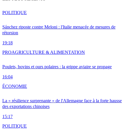
POLITIQUE
Sánchez riposte contre Meloni : l'Italie menacée de mesures de
rétorsion
19:18
PRO
AGRICULTURE & ALIMENTATION
Poulets, bovins et ours polaires : la grippe aviaire se propage
16:04
ÉCONOMIE
La « résilience surprenante » de l'Allemagne face à la forte hausse
des exportations chinoises
15:17
POLITIQUE