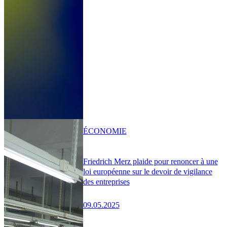
ÉCONOMIE
Friedrich Merz plaide pour renoncer à une
loi européenne sur le devoir de vigilance
des entreprises
09.05.2025