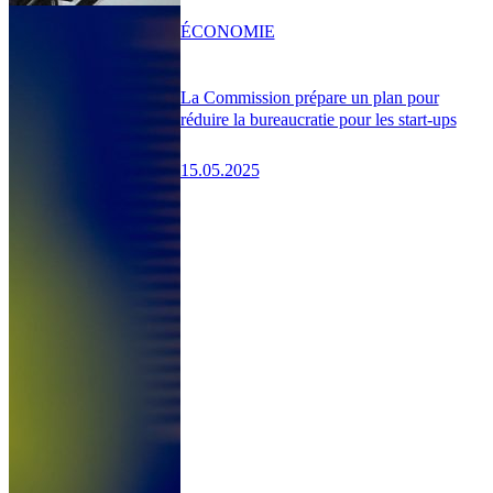
ÉCONOMIE
La Commission prépare un plan pour
réduire la bureaucratie pour les start-ups
15.05.2025