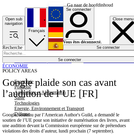
Ga naar de hoofdinhoud
Se connecter
Open sub
Close menu
English
navigation
Français
Deutsch
Vous êtes déconnecté.
Recherche
Se connecter
Español
Lumières éteintes
Se connecter
Rapporteur
Politique
Économie
Newsletters
Evénements
Em
ÉCONOMIE
POLICY AREAS
Google plaide son cas avant
Economie
Politique
l’audition de l’UE [FR]
Agriculture et Alimentation
Santé
Technologies
Energie, Environnement et Transport
Défense
Google, soutenu par l’American Author's Guild, a demandé le
soutien de l’UE pour son initiative de numérisation des livres, avant
une audition devant la Commission européenne sur de prétendues
violations des droits d’auteur, lundi prochain (7 septembre).