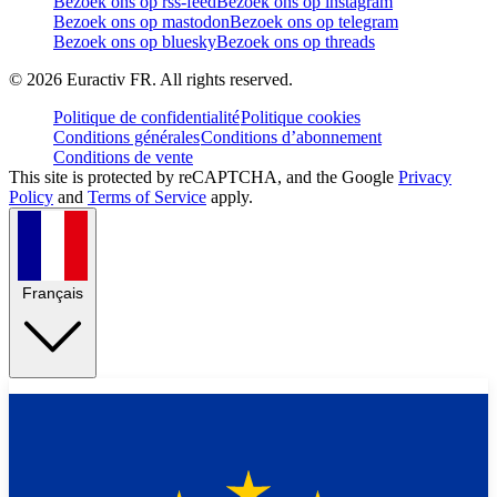
Bezoek ons op rss-feed
Bezoek ons op instagram
Bezoek ons op mastodon
Bezoek ons op telegram
Bezoek ons op bluesky
Bezoek ons op threads
©
2026
Euractiv FR. All rights reserved.
Politique de confidentialité
Politique cookies
Conditions générales
Conditions d’abonnement
Conditions de vente
This site is protected by reCAPTCHA, and the Google
Privacy
Policy
and
Terms of Service
apply.
Français