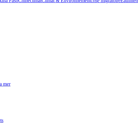
kina Faso
Chine
climat
Climat & Environnement
crise migratoire
Eau
Inter
la mer
ts