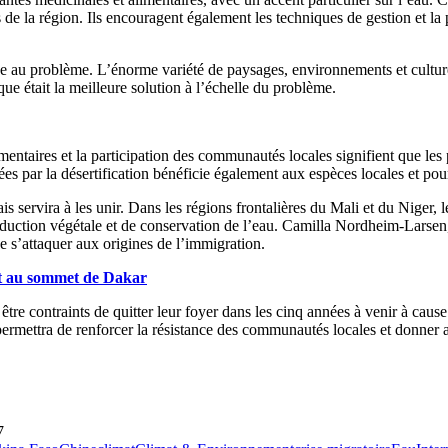
s de la région. Ils encouragent également les techniques de gestion et la 
ue au problème. L’énorme variété de paysages, environnements et cultures
ue était la meilleure solution à l’échelle du problème.
mentaires et la participation des communautés locales signifient que le
hées par la désertification bénéficie également aux espèces locales et p
 servira à les unir. Dans les régions frontalières du Mali et du Niger, l
duction végétale et de conservation de l’eau. Camilla Nordheim-Larsen, 
e s’attaquer aux origines de l’immigration.
ent au sommet de Dakar
re contraints de quitter leur foyer dans les cinq années à venir à cause
permettra de renforcer la résistance des communautés locales et donner au
7