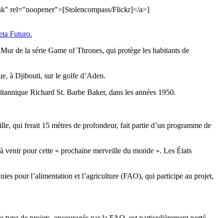
lank" rel="noopener">[Stolencompass/Flickr]</a>]
eta Futuro.
Mur de la série Game of Thrones, qui protège les habitants de
ue, à Djibouti, sur le golfe d’Aden.
 britannique Richard St. Barbe Baker, dans les années 1950.
lle, qui ferait 15 mètres de profondeur, fait partie d’un programme de
s à venir pour cette « prochaine merveille du monde ». Les États
s pour l’alimentation et l’agriculture (FAO), qui participe au projet,
Ce type de projets, encouragés par la FAO, est particulièrement porté