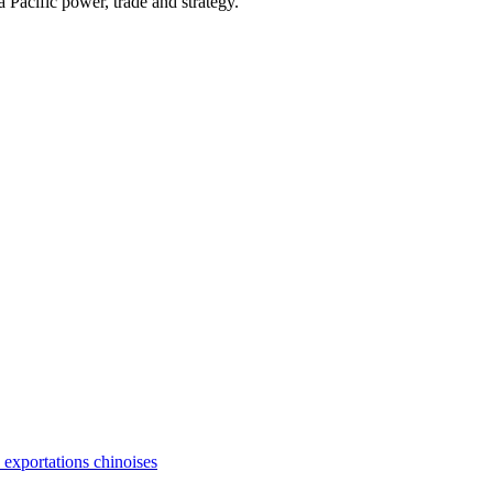
Pacific power, trade and strategy.
s exportations chinoises