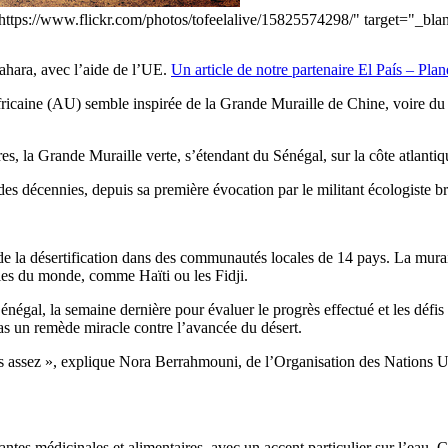
f="https://www.flickr.com/photos/tofeelalive/15825574298/" target="_b
ahara, avec l’aide de l’UE.
Un article de notre partenaire El País – Plan
fricaine (AU) semble inspirée de la Grande Muraille de Chine, voire du 
es, la Grande Muraille verte, s’étendant du Sénégal, sur la côte atlantiq
s des décennies, depuis sa première évocation par le militant écologiste
 de la désertification dans des communautés locales de 14 pays. La murai
ties du monde, comme Haïti ou les Fidji.
Sénégal, la semaine dernière pour évaluer le progrès effectué et les défi
pas un remède miracle contre l’avancée du désert.
assez », explique Nora Berrahmouni, de l’Organisation des Nations Unie
antes médicinales et alimentaires, avec un accent particulier sur l’eau. 