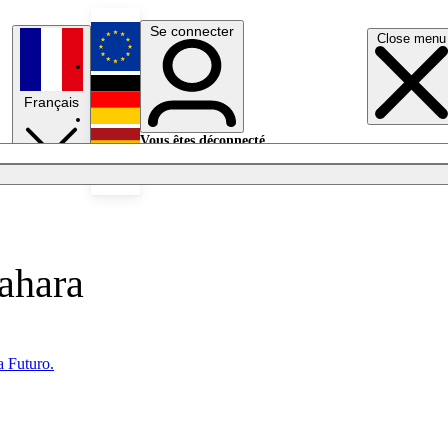
Se connecter
Close menu
English
Français
Deutsch
Vous êtes déconnecté.
Se connecter
Español
Lumières éteintes
Sahara
a Futuro.