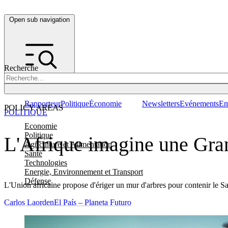
Open sub navigation
Recherche
Rapporteur
Politique
Économie
Newsletters
Evénements
Em
POLICY AREAS
POLITIQUE
Economie
Politique
L'Afrique imagine une Gran
Agriculture et Alimentation
Santé
Technologies
Energie, Environnement et Transport
Défense
L'Union africaine propose d'ériger un mur d'arbres pour contenir le Sa
Carlos Laorden
El País – Planeta Futuro