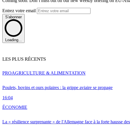
Coming soon: Don’t miss out on our new weekly briefing on EU-Asia 
Entrez votre email
S'abonner
Loading...
LES PLUS RÉCENTS
PRO
AGRICULTURE & ALIMENTATION
Poulets, bovins et ours polaires : la grippe aviaire se propage
16:04
ÉCONOMIE
La « résilience surprenante » de l'Allemagne face à la forte hausse de