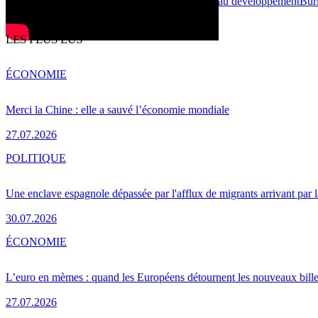
Politique
Agriculture & Alimentation
aide au développement
Bur
Print
Partager
LES PLUS LUS
ÉCONOMIE
Merci la Chine : elle a sauvé l’économie mondiale
27.07.2026
POLITIQUE
Une enclave espagnole dépassée par l'afflux de migrants arrivant par 
30.07.2026
ÉCONOMIE
L’euro en mèmes : quand les Européens détournent les nouveaux bille
27.07.2026