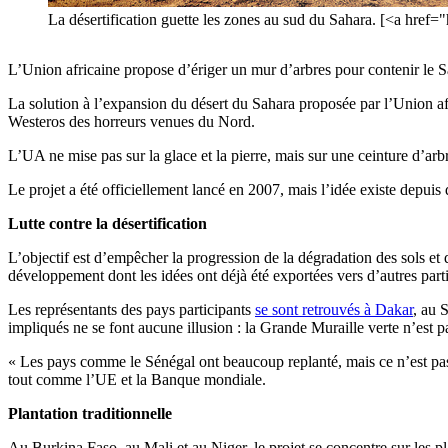
La désertification guette les zones au sud du Sahara. [<a hre
L’Union africaine propose d’ériger un mur d’arbres pour contenir le S
La solution à l’expansion du désert du Sahara proposée par l’Union a
Westeros des horreurs venues du Nord.
L’UA ne mise pas sur la glace et la pierre, mais sur une ceinture d’arbr
Le projet a été officiellement lancé en 2007, mais l’idée existe depui
Lutte contre la désertification
L’objectif est d’empêcher la progression de la dégradation des sols et
développement dont les idées ont déjà été exportées vers d’autres par
Les représentants des pays participants
se sont retrouvés à Dakar
, au 
impliqués ne se font aucune illusion : la Grande Muraille verte n’est 
« Les pays comme le Sénégal ont beaucoup replanté, mais ce n’est pas 
tout comme l’UE et la Banque mondiale.
Plantation traditionnelle
Au Burkina Faso, au Mali et au Niger, le projet se concentre sur les pl