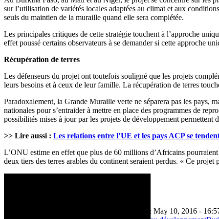
sur l’utilisation de variétés locales adaptées au climat et aux condition
seuls du maintien de la muraille quand elle sera complétée.
Les principales critiques de cette stratégie touchent à l’approche uniq
effet poussé certains observateurs à se demander si cette approche uniq
Récupération de terres
Les défenseurs du projet ont toutefois souligné que les projets complé
leurs besoins et à ceux de leur famille. La récupération de terres touc
Paradoxalement, la Grande Muraille verte ne séparera pas les pays, mais
nationales pour s’entraider à mettre en place des programmes de repro
possibilités mises à jour par les projets de développement permettent d
>> Lire aussi :
Les relations entre l’UE et les pays ACP se tend
L’ONU estime en effet que plus de 60 millions d’Africains pourraient êt
deux tiers des terres arables du continent seraient perdus. « Ce projet 
May 10, 2016 - 09:06
Dernière mise à jour: May 10, 2016 - 16:5