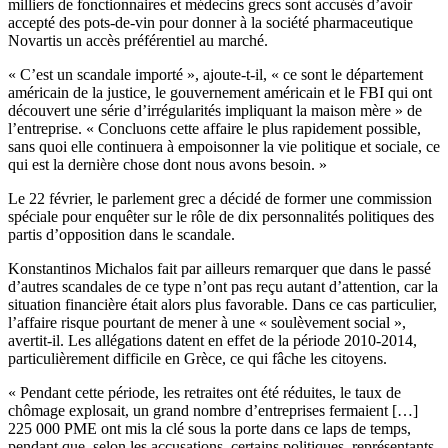
milliers de fonctionnaires et médecins grecs sont accusés d’avoir
accepté des pots-de-vin pour donner à la société pharmaceutique
Novartis un accès préférentiel au marché.
« C’est un scandale importé », ajoute-t-il, « ce sont le département
américain de la justice, le gouvernement américain et le FBI qui ont
découvert une série d’irrégularités impliquant la maison mère » de
l’entreprise. « Concluons cette affaire le plus rapidement possible,
sans quoi elle continuera à empoisonner la vie politique et sociale, ce
qui est la dernière chose dont nous avons besoin. »
Le 22 février, le parlement grec a décidé de former une commission
spéciale pour enquêter sur le rôle de dix personnalités politiques des
partis d’opposition dans le scandale.
Konstantinos Michalos fait par ailleurs remarquer que dans le passé
d’autres scandales de ce type n’ont pas reçu autant d’attention, car la
situation financière était alors plus favorable. Dans ce cas particulier,
l’affaire risque pourtant de mener à une « soulèvement social »,
avertit-il. Les allégations datent en effet de la période 2010-2014,
particulièrement difficile en Grèce, ce qui fâche les citoyens.
« Pendant cette période, les retraites ont été réduites, le taux de
chômage explosait, un grand nombre d’entreprises fermaient […]
225 000 PME ont mis la clé sous la porte dans ce laps de temps,
pendant que, selon les accusations, certains politiques, représentants