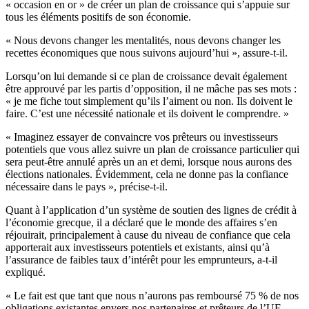
« occasion en or » de créer un plan de croissance qui s’appuie sur
tous les éléments positifs de son économie.
« Nous devons changer les mentalités, nous devons changer les
recettes économiques que nous suivons aujourd’hui », assure-t-il.
Lorsqu’on lui demande si ce plan de croissance devait également
être approuvé par les partis d’opposition, il ne mâche pas ses mots :
« je me fiche tout simplement qu’ils l’aiment ou non. Ils doivent le
faire. C’est une nécessité nationale et ils doivent le comprendre. »
« Imaginez essayer de convaincre vos prêteurs ou investisseurs
potentiels que vous allez suivre un plan de croissance particulier qui
sera peut-être annulé après un an et demi, lorsque nous aurons des
élections nationales. Évidemment, cela ne donne pas la confiance
nécessaire dans le pays », précise-t-il.
Quant à l’application d’un système de soutien des lignes de crédit à
l’économie grecque, il a déclaré que le monde des affaires s’en
réjouirait, principalement à cause du niveau de confiance que cela
apporterait aux investisseurs potentiels et existants, ainsi qu’à
l’assurance de faibles taux d’intérêt pour les emprunteurs, a-t-il
expliqué.
« Le fait est que tant que nous n’aurons pas remboursé 75 % de nos
obligations existantes envers nos partenaires et prêteurs de l’UE,