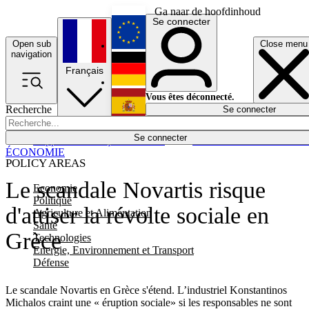
Ga naar de hoofdinhoud
Se connecter
Open sub
Close menu
English
navigation
Français
Deutsch
Vous êtes déconnecté.
Recherche
Se connecter
Español
Lumières éteintes
Se connecter
Rapporteur
Politique
Économie
Newsletters
Evénements
Em
ÉCONOMIE
POLICY AREAS
Le scandale Novartis risque
Economie
Politique
d'attiser la révolte sociale en
Agriculture et Alimentation
Santé
Grèce
Technologies
Energie, Environnement et Transport
Défense
Le scandale Novartis en Grèce s'étend. L’industriel Konstantinos
Michalos craint une « éruption sociale» si les responsables ne sont