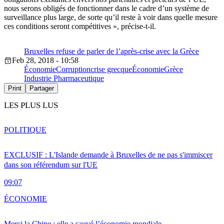
nous serons obligés de fonctionner dans le cadre d’un système de
surveillance plus large, de sorte qu’il reste à voir dans quelle mesure
ces conditions seront compétitives », précise-t-il.
Bruxelles refuse de parler de l’après-crise avec la Grèce
Feb 28, 2018 - 10:58
Économie
Corruption
crise grecque
Économie
Grèce
Industrie Pharmaceutique
Print
Partager
LES PLUS LUS
POLITIQUE
EXCLUSIF : L'Islande demande à Bruxelles de ne pas s'immiscer
dans son référendum sur l'UE
09:07
ÉCONOMIE
Merci la Chine : elle a sauvé l’économie mondiale