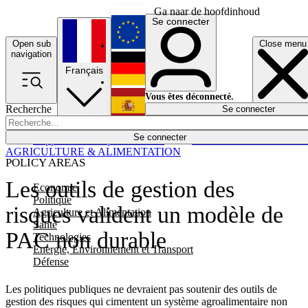
Ga naar de hoofdinhoud
Se connecter
Open sub
Close menu
English
navigation
Français
Deutsch
Vous êtes déconnecté.
Recherche
Se connecter
Español
Lumières éteintes
Se connecter
Rapporteur
Politique
Économie
Newsletters
Evénements
Em
AGRICULTURE & ALIMENTATION
POLICY AREAS
Les outils de gestion des
Economie
Politique
risques valident un modèle de
Agriculture et Alimentation
Santé
PAC non durable
Technologies
Energie, Environnement et Transport
Défense
Les politiques publiques ne devraient pas soutenir des outils de
gestion des risques qui cimentent un système agroalimentaire non