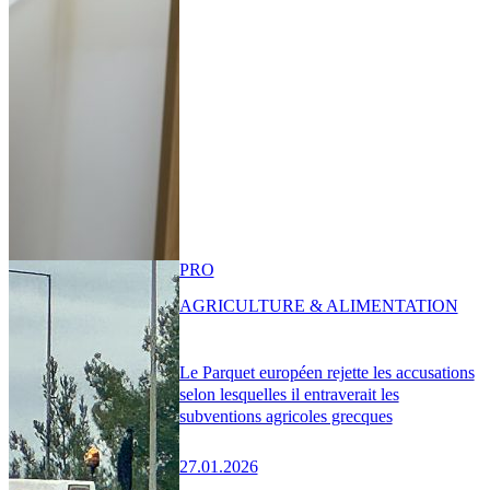
PRO
AGRICULTURE & ALIMENTATION
Le Parquet européen rejette les accusations
selon lesquelles il entraverait les
subventions agricoles grecques
27.01.2026