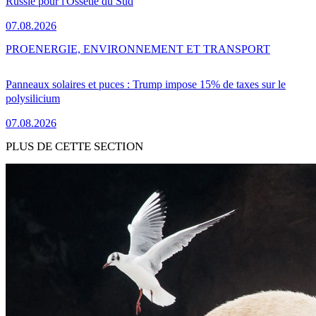
Russie pour l'Ossétie du Sud
07.08.2026
PRO
ENERGIE, ENVIRONNEMENT ET TRANSPORT
Panneaux solaires et puces : Trump impose 15% de taxes sur le
polysilicium
07.08.2026
PLUS DE CETTE SECTION