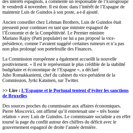
des intérêts espagnols, a commenté un responsable de l’Eurogroupe
le vendredi 4 novembre. Il est donc dans l’intérêt de l’Espagne de
maintenir Luis de Guindos à son poste, a-t-il ajouté.
Ancien conseiller chez Lehman Brothers, Luis de Guindos était
pressenti pour continuer en tant que ministre espagnol de
l’Économie et de la Compétitivité. Le Premier ministre
Mariano Rajoy (Parti populaire) ne lui a pas proposé la vice-
présidence, comme l’avaient suggéré certaines rumeurs et n’a pas
non plus prolongé son portefeuille des Finances.
La Commission européenne a également accueilli la nouvelle
positiviement. « Il est le représentant le plus crédible de la stabilité
budgétaire et économique de l’Espagne », a déclaré
Juho Romakkaniemi, chef du cabinet du vice-président de la
Commission, Jyrki Katainen, sur Twitter.
>> Lire :
L’Espagne et le Portugal tentent d’éviter les sanctions
de Bruxelles
Des sources proches du commissaire aux affaires économiques,
Pierre Moscovici, ont affirmé qu’il entretenait une « très bonne
relation » avec Luis de Guindos. Le commissaire socialiste a en effet
tourné la page du conflit autour des chiffres du déficit avec le
gouvernement espagnol de droite l’année dernière.