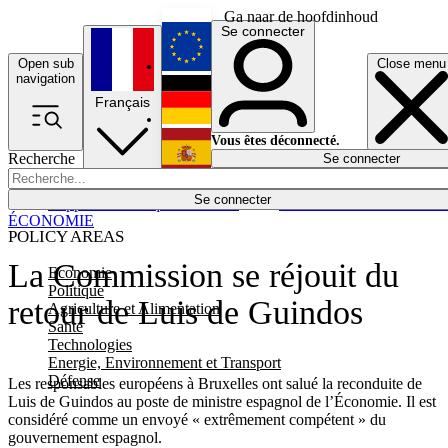
Ga naar de hoofdinhoud
Se connecter
Open sub
Close menu
English
navigation
Français
Deutsch
Vous êtes déconnecté.
Recherche
Se connecter
Español
Lumières éteintes
Se connecter
Rapporteur
Politique
Économie
Newsletters
Evénements
Em
ÉCONOMIE
POLICY AREAS
La Commission se réjouit du
Economie
Politique
retour de Luis de Guindos
Agriculture et Alimentation
Santé
Technologies
Energie, Environnement et Transport
Défense
Les responsables européens à Bruxelles ont salué la reconduite de
Luis de Guindos au poste de ministre espagnol de l’Économie. Il est
considéré comme un envoyé « extrêmement compétent » du
gouvernement espagnol.