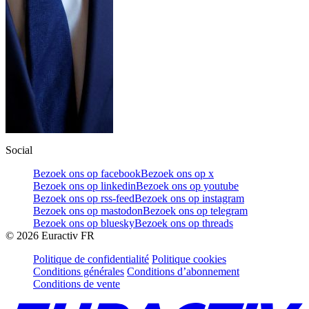
Social
Bezoek ons op facebook
Bezoek ons op x
Bezoek ons op linkedin
Bezoek ons op youtube
Bezoek ons op rss-feed
Bezoek ons op instagram
Bezoek ons op mastodon
Bezoek ons op telegram
Bezoek ons op bluesky
Bezoek ons op threads
©
2026
Euractiv FR
Politique de confidentialité
Politique cookies
Conditions générales
Conditions d’abonnement
Conditions de vente