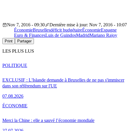
Nov 7, 2016 - 09:30
Dernière mise à jour: Nov 7, 2016 - 10:07
Économie
Bruxelles
déficit budgétaire
Économie
Espagne
Euro & Finances
Luis de Guindos
Madrid
Mariano Rajoy
Print
Partager
LES PLUS LUS
POLITIQUE
EXCLUSIF : L'Islande demande à Bruxelles de ne pas s'immiscer
dans son référendum sur l'UE
07.08.2026
ÉCONOMIE
Merci la Chine : elle a sauvé l’économie mondiale
27.07.2026