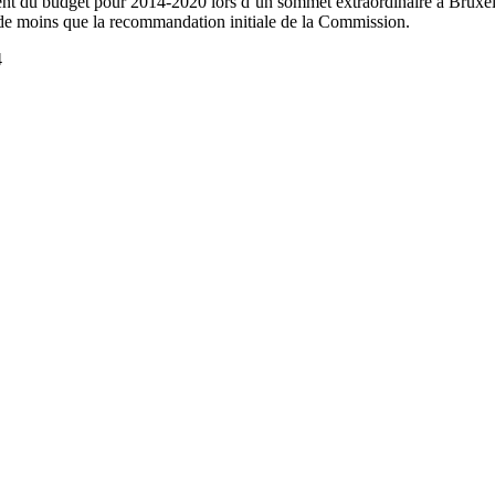
tent du budget pour 2014-2020 lors d’un sommet extraordinaire à Bruxe
s de moins que la recommandation initiale de la Commission.
4