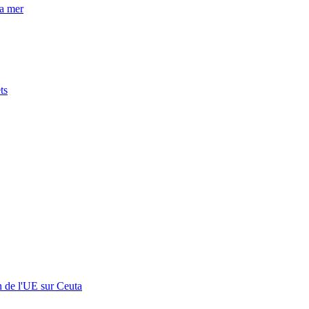
la mer
ts
n de l'UE sur Ceuta