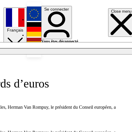
Se connecter
Close menu
English
Français
Deutsch
Vous êtes déconnecté.
Se connecter
Español
Lumières éteintes
ds d’euros
lles, Herman Van Rompuy, le président du Conseil européen, a