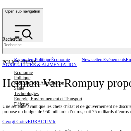
Open sub navigation
Recherche
Rapporteur
Politique
Économie
Newsletters
Evénements
Em
POLICY AREAS
AGRICULTURE & ALIMENTATION
Economie
Politique
Herman Van Rompuy propose
Agriculture et Alimentation
Santé
Technologies
Energie, Environnement et Transport
Défense
Une semaine avant que les chefs d’État et de gouvernement ne discu
proposé un budget de 950 milliards d’euros, soit 75 milliards d’euro
Georgi Gotev
EURACTIV.fr