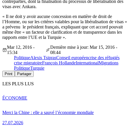
contreparties, dont la finalisation du processus de libéralisation des
visas avec Ankara.
« Il ne doit y avoir aucune concession en matière de droit de
l’Homme, ou sur les critères valables pour la libéralisation de visas »
a prévenu le président français, expliquant que cet accord pouvait
même être « un facteur de clarification et de transparence dans les
rapports entre l’UE et la Turquie ».
Mar 12, 2016 -
Dernière mise à jour: Mar 15, 2016 -
15:34
08:44
Politique
Alexis Tsipras
Conseil européen
crise des réfugiés
crise migratoire
François Hollande
International
Migrations
Politique
Turquie
Print
Partager
LES PLUS LUS
ÉCONOMIE
Merci la Chine : elle a sauvé l’économie mondiale
27.07.2026