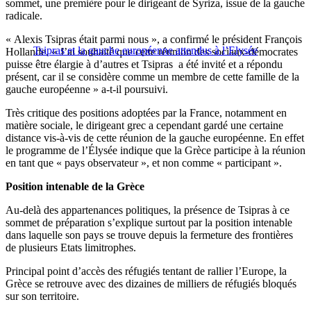
sommet, une première pour le dirigeant de Syriza, issue de la gauche
radicale.
« Alexis Tsipras était parmi nous », a confirmé le président François
Tsipras et la gauche européenne attendus à l’Elysée
Hollande. « J’ai souhaité que cette réunion des sociaux-démocrates
puisse être élargie à d’autres et Tsipras a été invité et a répondu
présent, car il se considère comme un membre de cette famille de la
gauche européenne » a-t-il poursuivi.
Très critique des positions adoptées par la France, notamment en
matière sociale, le dirigeant grec a cependant gardé une certaine
distance vis-à-vis de cette réunion de la gauche européenne. En effet
le programme de l’Élysée indique que la Grèce participe à la réunion
en tant que « pays observateur », et non comme « participant ».
Position intenable de la Grèce
Au-delà des appartenances politiques, la présence de Tsipras à ce
sommet de préparation s’explique surtout par la position intenable
dans laquelle son pays se trouve depuis la fermeture des frontières
de plusieurs Etats limitrophes.
Principal point d’accès des réfugiés tentant de rallier l’Europe, la
Grèce se retrouve avec des dizaines de milliers de réfugiés bloqués
sur son territoire.