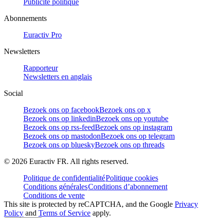
Publicité politique
Abonnements
Euractiv Pro
Newsletters
Rapporteur
Newsletters en anglais
Social
Bezoek ons op facebook
Bezoek ons op x
Bezoek ons op linkedin
Bezoek ons op youtube
Bezoek ons op rss-feed
Bezoek ons op instagram
Bezoek ons op mastodon
Bezoek ons op telegram
Bezoek ons op bluesky
Bezoek ons op threads
©
2026
Euractiv FR. All rights reserved.
Politique de confidentialité
Politique cookies
Conditions générales
Conditions d’abonnement
Conditions de vente
This site is protected by reCAPTCHA, and the Google
Privacy
Policy
and
Terms of Service
apply.