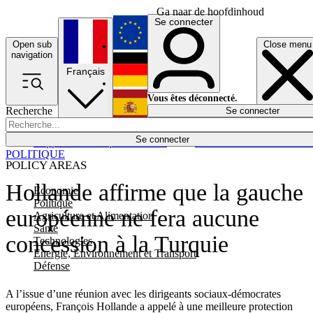
Ga naar de hoofdinhoud
Se connecter
Open sub
Close menu
English
navigation
Français
Deutsch
Vous êtes déconnecté.
Recherche
Se connecter
Español
Lumières éteintes
Se connecter
Rapporteur
Politique
Économie
Newsletters
Evénements
Em
POLITIQUE
POLICY AREAS
Hollande affirme que la gauche
Economie
Politique
européenne ne fera aucune
Agriculture et Alimentation
Santé
concession à la Turquie
Technologies
Energie, Environnement et Transport
Défense
A l’issue d’une réunion avec les dirigeants sociaux-démocrates
européens, François Hollande a appelé à une meilleure protection