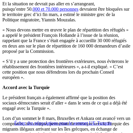
Et la situation ne devrait pas aller en s’arrangeant,
puisqu’entre 50.
000 et 70.000 personnes
devraient être bloquées sur
le territoire grec d’ici fin mars, a estimé le ministre grec de la
Politique migratoire, Yiannis Mouzalas.
« Nous devons mettre en œuvre le plan de répartition des réfugiés »
a appelé le président François Hollande à l’issue de la réunion,
rappelant que la France s’était engagée à accueillir 30 000 réfugiés
en deux ans sur le plan de répartition de 160 000 demandeurs d’asile
proposé par la Commission.
« S’il y a une protection des frontières extérieures, nous éviterons le
rétablissement des frontières intérieures », a-t-il expliqué. « C’est
cette position que nous défendrons lors du prochain Conseil
européen ».
Accord avec la Turquie
Le président français a également affirmé que la position des
sociaux-démocrates serait d’aller « dans le sens de ce qui a déjà été
engagé avec la Turquie ».
Lors d’un sommet le 8 mars, Bruxelles et Ankara ont avancé vers un
Échec des négociations pour le sommet UE-Turquie
compromis, très critiqué, permettant de renvoyer vers la Turquie des
migrants illégaux arrivant sur les îles grècques, en échange de