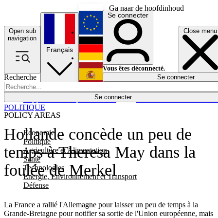
Ga naar de hoofdinhoud
Se connecter
Open sub
Close menu
English
navigation
Français
Deutsch
Vous êtes déconnecté.
Recherche
Se connecter
Español
Lumières éteintes
Se connecter
Rapporteur
Politique
Économie
Newsletters
Evénements
Em
POLITIQUE
POLICY AREAS
Hollande concède un peu de
Economie
Politique
temps à Theresa May dans la
Agriculture et Alimentation
Santé
foulée de Merkel
Technologies
Energie, Environnement et Transport
Défense
La France a rallié l'Allemagne pour laisser un peu de temps à la
Grande-Bretagne pour notifier sa sortie de l'Union européenne, mais