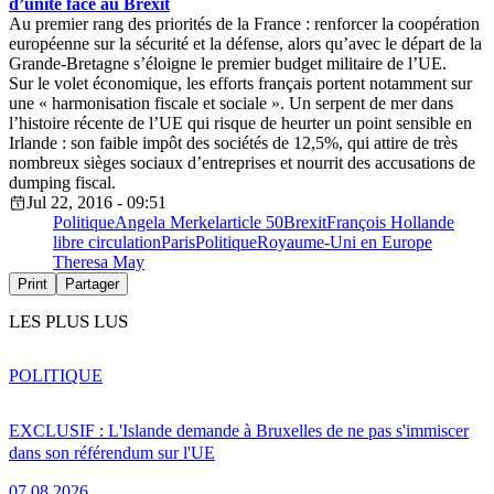
d’unité face au Brexit
Au premier rang des priorités de la France : renforcer la coopération
européenne sur la sécurité et la défense, alors qu’avec le départ de la
Grande-Bretagne s’éloigne le premier budget militaire de l’UE.
Sur le volet économique, les efforts français portent notamment sur
une « harmonisation fiscale et sociale ». Un serpent de mer dans
l’histoire récente de l’UE qui risque de heurter un point sensible en
Irlande : son faible impôt des sociétés de 12,5%, qui attire de très
nombreux sièges sociaux d’entreprises et nourrit des accusations de
dumping fiscal.
Jul 22, 2016 - 09:51
Politique
Angela Merkel
article 50
Brexit
François Hollande
libre circulation
Paris
Politique
Royaume-Uni en Europe
Theresa May
Print
Partager
LES PLUS LUS
POLITIQUE
EXCLUSIF : L'Islande demande à Bruxelles de ne pas s'immiscer
dans son référendum sur l'UE
07.08.2026