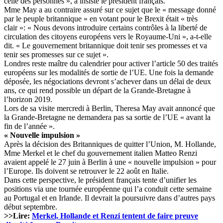
celle des personnes », a insisté le président français.
Mme May a au contraire assuré sur ce sujet que le « message donné
par le peuple britannique » en votant pour le Brexit était « très
clair »: « Nous devons introduire certains contrôles à la liberté de
circulation des citoyens européens vers le Royaume-Uni », a-t-elle
dit. « Le gouvernement britannique doit tenir ses promesses et va
tenir ses promesses sur ce sujet ».
Londres reste maître du calendrier pour activer l’article 50 des traités
européens sur les modalités de sortie de l’UE. Une fois la demande
déposée, les négociations devront s’achever dans un délai de deux
ans, ce qui rend possible un départ de la Grande-Bretagne à
l’horizon 2019.
Lors de sa visite mercredi à Berlin, Theresa May avait annoncé que
la Grande-Bretagne ne demandera pas sa sortie de l’UE « avant la
fin de l’année ».
« Nouvelle impulsion »
Après la décision des Britanniques de quitter l’Union, M. Hollande,
Mme Merkel et le chef du gouvernement italien Matteo Renzi
avaient appelé le 27 juin à Berlin à une « nouvelle impulsion » pour
l’Europe. Ils doivent se retrouver le 22 août en Italie.
Dans cette perspective, le président français tente d’unifier les
positions via une tournée européenne qui l’a conduit cette semaine
au Portugal et en Irlande. Il devrait la poursuivre dans d’autres pays
début septembre.
>>Lire:
Merkel, Hollande et Renzi tentent de faire preuve