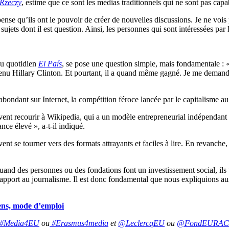
Rzeczy
, estime que ce sont les médias traditionnels qui ne sont pas ca
pense qu’ils ont le pouvoir de créer de nouvelles discussions. Je ne voi
ujets dont il est question. Ainsi, les personnes qui sont intéressées par
u quotidien
El País
, se pose une question simple, mais fondamentale : 
utenu Hillary Clinton. Et pourtant, il a quand même gagné. Je me demand
 abondant sur Internet, la compétition féroce lancée par le capitalisme 
uvent recourir à Wikipedia, qui a un modèle entrepreneurial indépendant 
e élevé », a-t-il indiqué.
ent se tourner vers des formats attrayants et faciles à lire. En revanche, 
quand des personnes ou des fondations font un investissement social, i
apport au journalisme. Il est donc fondamental que nous expliquions aux
ens, mode d’emploi
#Media4EU
ou
#Erasmus4media
et
@LeclercqEU
ou
@FondEURAC