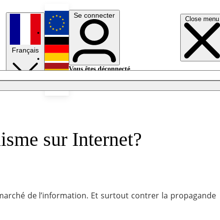
Se connecter
Close menu
English
Français
Deutsch
Vous êtes déconnecté.
Se connecter
Español
Lumières éteintes
isme sur Internet?
marché de l’information. Et surtout contrer la propagande