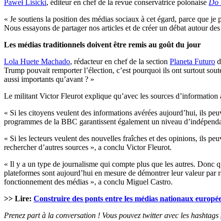
Paweł Lisicki
, éditeur en chef de la revue conservatrice polonaise
Do 
« Je soutiens la position des médias sociaux à cet égard, parce que je 
Nous essayons de partager nos articles et de créer un débat autour des s
Les médias traditionnels doivent être remis au goût du jour
Lola Huete Machado
, rédacteur en chef de la section
Planeta Futuro
d
Trump pouvait remporter l’élection, c’est pourquoi ils ont surtout so
aussi importants qu’avant ? »
Le militant Victor Fleurot explique qu’avec les sources d’information
« Si les citoyens veulent des informations avérées aujourd’hui, ils pe
programmes de la BBC garantissent également un niveau d’indépendanc
« Si les lecteurs veulent des nouvelles fraîches et des opinions, ils peuv
rechercher d’autres sources », a conclu Victor Fleurot.
« Il y a un type de journalisme qui compte plus que les autres. Donc 
plateformes sont aujourd’hui en mesure de démontrer leur valeur par r
fonctionnement des médias », a conclu Miguel Castro.
>> Lire:
Construire des ponts entre les médias nationaux europé
Prenez part à la conversation ! Vous pouvez twitter avec les hashtags