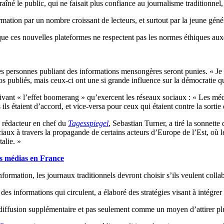
raîné le public, qui ne faisait plus confiance au journalisme traditionnel
mation par un nombre croissant de lecteurs, et surtout par la jeune géné
que ces nouvelles plateformes ne respectent pas les normes éthiques auxq
es personnes publiant des informations mensongères seront punies. « Je 
s publiés, mais ceux-ci ont une si grande influence sur la démocratie qu’
crivant « l’effet boomerang » qu’exercent les réseaux sociaux : « Les mé
s ils étaient d’accord, et vice-versa pour ceux qui étaient contre la sor
e rédacteur en chef du
Tagesspiegel
, Sebastian Turner, a tiré la sonnette
iaux à travers la propagande de certains acteurs d’Europe de l’Est, où l
alie. »
es médias en France
formation, les journaux traditionnels devront choisir s’ils veulent colla
 des informations qui circulent, a élaboré des stratégies visant à intég
iffusion supplémentaire et pas seulement comme un moyen d’attirer plus 