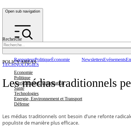
Open sub navigation
Recherche
Rapporteur
Politique
Économie
Newsletters
Evénements
Em
POLICY AREAS
TECHNOLOGIES
Economie
Politique
Les médias traditionnels pe
Agriculture et Alimentation
Santé
Technologies
Energie, Environnement et Transport
Défense
Les médias traditionnels ont besoin d’une refonte radica
populiste de manière plus efficace.