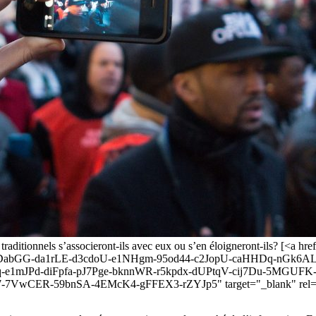
traditionnels s’associeront-ils avec eux ou s’en éloigneront-ils? [<a hr
rTY-oDabGG-da1rLE-d3cdoU-e1NHgm-95od44-c2JopU-caHHDq-nGk
e1mJPd-diFpfa-pJ7Pge-bknnWR-r5kpdx-dUPtqV-cij7Du-5MGUFK
wCER-59bnSA-4EMcK4-gFFEX3-rZYJp5" target="_blank" rel="noo