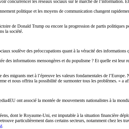
voir concurrencer les réseaux sociaux sur le marché de l’information. Et
onnement politique et les moyens de communication changent rapidement
victoire de Donald Trump ou encore la progression de partis politiques p
s la société.
sociaux soulève des préoccupations quant à la véracité des informations q
e des informations mensongères et du populisme ? Et quelle est leur rel
se des migrants met à l’épreuve les valeurs fondamentales de l’Europe
e et nous offrira la possibilité de surmonter tous les problèmes. » a a
#Media4EU ont associé la montée de mouvements nationalistes à la mondi
s, dont le Royaume-Uni, est imputable à la situation financière déplor
e retrouve particulièrement dans certains secteurs, notamment chez les tr
t
.