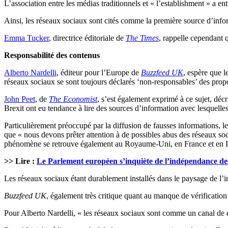
L’association entre les médias traditionnels et « l’establishment » a ent
Ainsi, les réseaux sociaux sont cités comme la première source d’infor
Emma Tucker
, directrice éditoriale de
The Times
, rappelle cependant 
Responsabilité des contenus
Alberto Nardelli
, éditeur pour l’Europe de
Buzzfeed UK
, espère que l
réseaux sociaux se sont toujours déclarés ‘non-responsables’ des propo
John Peet
, de
The Economist
, s’est également exprimé à ce sujet, dé
Brexit ont eu tendance à lire des sources d’information avec lesquelle
Particulièrement préoccupé par la diffusion de fausses informations, l
que « nous devons prêter attention à de possibles abus des réseaux soc
phénomène se retrouve également au Royaume-Uni, en France et en It
>> Lire :
Le Parlement européen s’inquiète de l’indépendance d
Les réseaux sociaux étant durablement installés dans le paysage de l’in
Buzzfeed UK
, également très critique quant au manque de vérification
Pour Alberto Nardelli, « les réseaux sociaux sont comme un canal de d