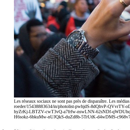
Les réseaux sociaux ne sont pas près de disparaître. Les médias 
roeder/15438883634/in/photolist-pwhjdS-8dQhvP-QVv
hyZrKj-LBTZV-cwT3vQ-a7frfw-nswLNN-62sNDf-qWDUhq-
H6sokz-6bkuMw-nUJQkS-duZd8b-5TrUtK-d4wDMS-c968v7-7V