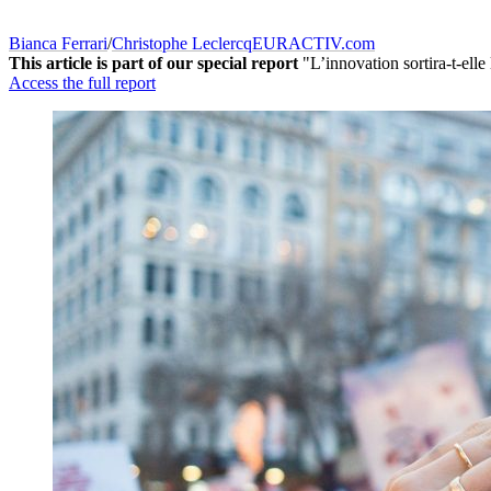
Bianca Ferrari
/
Christophe Leclercq
EURACTIV.com
This article is part of our special report
"L’innovation sortira-t-elle
Access the full report