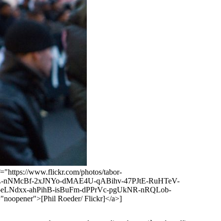
ef="https://www.flickr.com/photos/tabor-
6AL-nNMcBf-2xJNYo-dMAE4U-qABihv-47PJtE-RuHTeV-
-eLNdxx-ahPihB-isBuFm-dPPrVc-pgUkNR-nRQLob-
pener">[Phil Roeder/ Flickr]</a>]