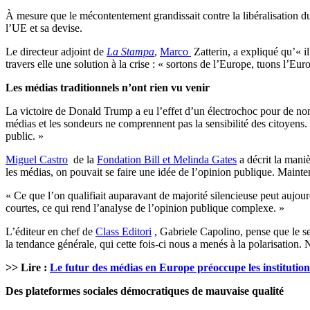
À mesure que le mécontentement grandissait contre la libéralisation du 
l’UE et sa devise.
Le directeur adjoint de
La Stampa
,
Marco
Zatterin, a expliqué qu’« i
travers elle une solution à la crise : « sortons de l’Europe, tuons l’Eur
Les médias traditionnels n’ont rien vu venir
La victoire de Donald Trump a eu l’effet d’un électrochoc pour de no
médias et les sondeurs ne comprennent pas la sensibilité des citoyens
public. »
Miguel Castro
de la
Fondation Bill et Melinda Gates
a décrit la mani
les médias, on pouvait se faire une idée de l’opinion publique. Mainte
« Ce que l’on qualifiait auparavant de majorité silencieuse peut aujou
courtes, ce qui rend l’analyse de l’opinion publique complexe. »
L’éditeur en chef de
Class Editori
, Gabriele Capolino, pense que le se
la tendance générale, qui cette fois-ci nous a menés à la polarisation. 
>> Lire :
Le futur des médias en Europe préoccupe les institution
Des plateformes sociales démocratiques de mauvaise qualité