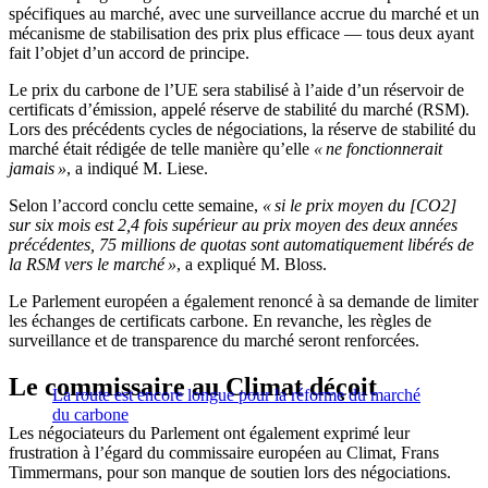
spécifiques au marché, avec une surveillance accrue du marché et un
mécanisme de stabilisation des prix plus efficace — tous deux ayant
fait l’objet d’un accord de principe.
Le prix du carbone de l’UE sera stabilisé à l’aide d’un réservoir de
certificats d’émission, appelé réserve de stabilité du marché (RSM).
Lors des précédents cycles de négociations, la réserve de stabilité du
marché était rédigée de telle manière qu’elle
« ne fonctionnerait
jamais »
, a indiqué M. Liese.
Selon l’accord conclu cette semaine,
« si le prix moyen du [CO2]
sur six mois est 2,4 fois supérieur au prix moyen des deux années
précédentes, 75 millions de quotas sont automatiquement libérés de
la RSM vers le marché »
, a expliqué M. Bloss.
Le Parlement européen a également renoncé à sa demande de limiter
les échanges de certificats carbone. En revanche, les règles de
surveillance et de transparence du marché seront renforcées.
Le commissaire au Climat déçoit
La route est encore longue pour la réforme du marché
du carbone
Les négociateurs du Parlement ont également exprimé leur
frustration à l’égard du commissaire européen au Climat, Frans
Timmermans, pour son manque de soutien lors des négociations.