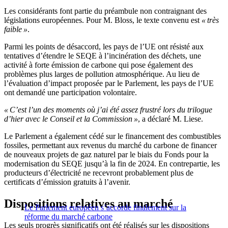
Les considérants font partie du préambule non contraignant des
législations européennes. Pour M. Bloss, le texte convenu est
« très
faible »
.
Parmi les points de désaccord, les pays de l’UE ont résisté aux
tentatives d’étendre le SEQE à l’incinération des déchets, une
activité à forte émission de carbone qui pose également des
problèmes plus larges de pollution atmosphérique. Au lieu de
l’évaluation d’impact proposée par le Parlement, les pays de l’UE
ont demandé une participation volontaire.
« C’est l’un des moments où j’ai été assez frustré lors du trilogue
d’hier avec le Conseil et la Commission »
, a déclaré M. Liese.
Le Parlement a également cédé sur le financement des combustibles
fossiles, permettant aux revenus du marché du carbone de financer
de nouveaux projets de gaz naturel par le biais du Fonds pour la
modernisation du SEQE jusqu’à la fin de 2024. En contrepartie, les
producteurs d’électricité ne recevront probablement plus de
certificats d’émission gratuits à l’avenir.
Dispositions relatives au marché
Le Parlement européen s’accorde finalement sur la
réforme du marché carbone
Les seuls progrès significatifs ont été réalisés sur les dispositions