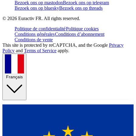
Bezoek ons op mastodon
Bezoek ons op telegram
Bezoek ons op bluesky
Bezoek ons op threads
©
2026
Euractiv FR. All rights reserved.
Politique de confidentialité
Politique cookies
Conditions générales
Conditions d’abonnement
Conditions de vente
This site is protected by reCAPTCHA, and the Google
Privacy
Policy
and
Terms of Service
apply.
Français