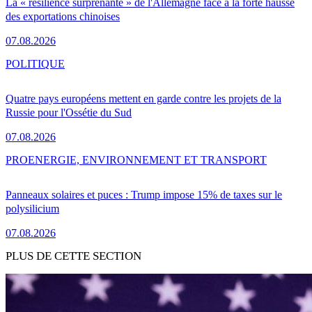
La « résilience surprenante » de l'Allemagne face à la forte hausse
des exportations chinoises
07.08.2026
POLITIQUE
Quatre pays européens mettent en garde contre les projets de la
Russie pour l'Ossétie du Sud
07.08.2026
PRO
ENERGIE, ENVIRONNEMENT ET TRANSPORT
Panneaux solaires et puces : Trump impose 15% de taxes sur le
polysilicium
07.08.2026
PLUS DE CETTE SECTION