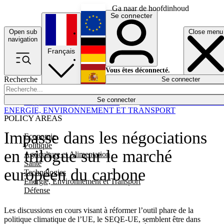
Ga naar de hoofdinhoud
Se connecter
Open sub
Close menu
English
navigation
Français
Deutsch
Vous êtes déconnecté.
Recherche
Se connecter
Español
Lumières éteintes
Se connecter
Rapporteur
Politique
Économie
Newsletters
Evénements
Em
ENERGIE, ENVIRONNEMENT ET TRANSPORT
POLICY AREAS
Impasse dans les négociations
Economie
Politique
en trilogue sur le marché
Agriculture et Alimentation
Santé
européen du carbone
Technologies
Energie, Environnement et Transport
Défense
Les discussions en cours visant à réformer l’outil phare de la
politique climatique de l’UE, le SEQE-UE, semblent être dans