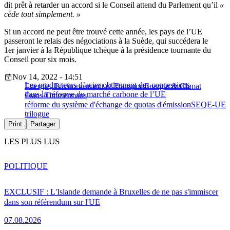
dit prêt à retarder un accord si le Conseil attend du Parlement qu’il
«
cède tout simplement. »
Si un accord ne peut être trouvé cette année, les pays de l’UE
passeront le relais des négociations à la Suède, qui succédera le
1er janvier à la République tchèque à la présidence tournante du
Conseil pour six mois.
Nov 14, 2022 - 14:51
Les producteurs d’acier obtiennent des concessions
Energie, Environnement et Transport
Energie & Climat
dans la réforme du marché carbone de l’UE
Frans Timmermans
réforme du système d'échange de quotas d'émission
SEQE-UE
trilogue
Print
Partager
LES PLUS LUS
POLITIQUE
EXCLUSIF : L'Islande demande à Bruxelles de ne pas s'immiscer
dans son référendum sur l'UE
07.08.2026