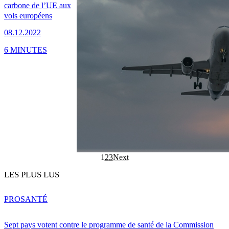
carbone de l’UE aux
vols européens
08.12.2022
6 MINUTES
1
2
3
Next
LES PLUS LUS
PRO
SANTÉ
Sept pays votent contre le programme de santé de la Commission