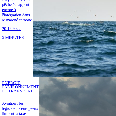
pêche échappent
encore à
l'intégration dans
le marché carbone
20.12.2022
5 MINUTES
ENERGIE,
ENVIRONNEMENT
ET TRANSPORT
Aviation : les
législateurs européens
limitent la taxe