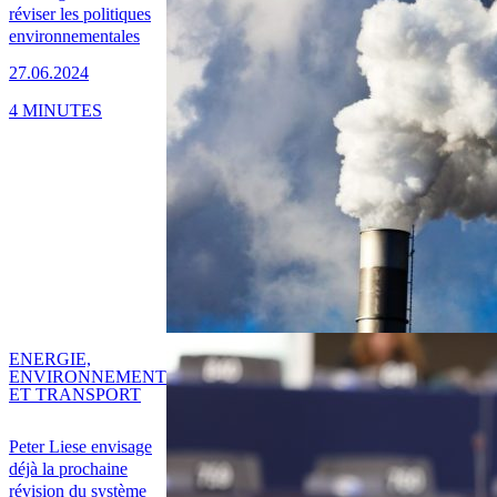
réviser les politiques
environnementales
27.06.2024
4 MINUTES
ENERGIE,
ENVIRONNEMENT
ET TRANSPORT
Peter Liese envisage
déjà la prochaine
révision du système