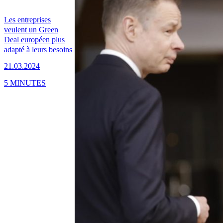
Les entreprises
veulent un Green
Deal européen plus
adapté à leurs besoins
21.03.2024
5 MINUTES