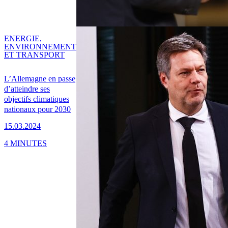
ENERGIE,
ENVIRONNEMENT
ET TRANSPORT
L’Allemagne en passe
d’atteindre ses
objectifs climatiques
nationaux pour 2030
15.03.2024
4 MINUTES