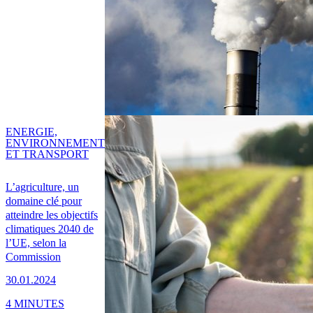
ENERGIE,
ENVIRONNEMENT
ET TRANSPORT
L’agriculture, un
domaine clé pour
atteindre les objectifs
climatiques 2040 de
l’UE, selon la
Commission
30.01.2024
4 MINUTES