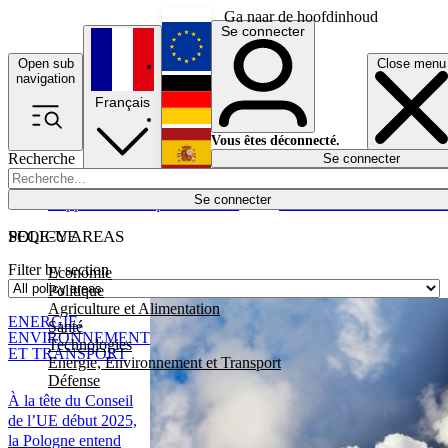
Ga naar de hoofdinhoud
Se connecter
Open sub
Close menu
English
navigation
Français
Deutsch
Vous êtes déconnecté.
Recherche
Se connecter
Español
Lumières éteintes
Se connecter
Rapporteur
Politique
Économie
Newsletters
Evénements
Em
POLICY AREAS
SEQE-UE
Filter by section
Economie
Politique
Agriculture et Alimentation
ENERGIE,
Santé
ENVIRONNEMENT
Technologies
ET TRANSPORT
Energie, Environnement et Transport
Défense
À la tête du Conseil
de l’UE début 2025,
la Pologne entend