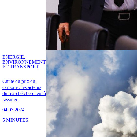
ENERGIE,
ENVIRONNEMENT
ET TRANSPORT
Chute du prix du
carbone : les acteurs
du marché cherchent à
rassurer
04.03.2024
5 MINUTES