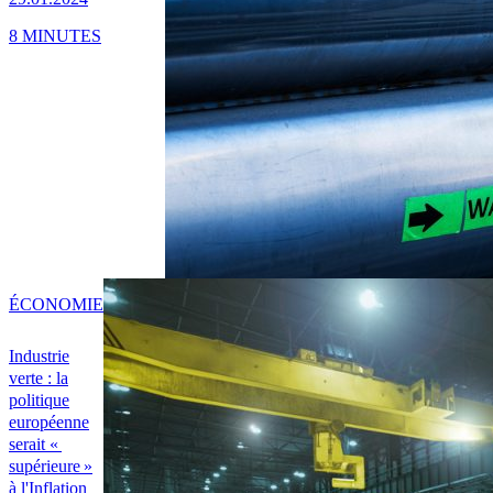
8 MINUTES
ÉCONOMIE
Industrie
verte : la
politique
européenne
serait «
supérieure »
à l'Inflation