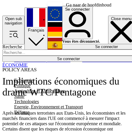
Ga naar de hoofdinhoud
Se connecter
Open sub
Close menu
English
navigation
Français
Deutsch
Vous êtes déconnecté.
Recherche
Se connecter
Español
Lumières éteintes
Se connecter
Rapporteur
Politique
Économie
Newsletters
Evénements
Em
ÉCONOMIE
POLICY AREAS
Implications économiques du
Economie
Politique
drame WTC/Pentagone
Agriculture et Alimentation
Santé
Technologies
Energie, Environnement et Transport
Défense
Après les attaques terroristes aux Etats-Unis, les économistes et les
marchés financiers dans l'UE ont commencé à mesurer l'impact
potentiel de ces attaques sur l'économie européenne et mondiale.
Certains disent que les risques de récession économique ont