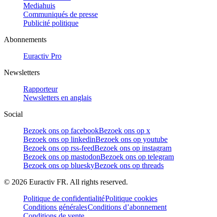
Mediahuis
Communiqués de presse
Publicité politique
Abonnements
Euractiv Pro
Newsletters
Rapporteur
Newsletters en anglais
Social
Bezoek ons op facebook
Bezoek ons op x
Bezoek ons op linkedin
Bezoek ons op youtube
Bezoek ons op rss-feed
Bezoek ons op instagram
Bezoek ons op mastodon
Bezoek ons op telegram
Bezoek ons op bluesky
Bezoek ons op threads
©
2026
Euractiv FR. All rights reserved.
Politique de confidentialité
Politique cookies
Conditions générales
Conditions d’abonnement
Conditions de vente