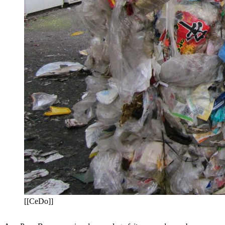
[[CeDo]]