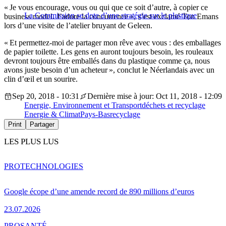
« Je vous encourage, vous ou qui que ce soit d’autre, à copier ce
La Commission se dote d’une stratégie sur le plastique
business model. J’adore la concurrence », s’est exclamé Ton Emans
lors d’une visite de l’atelier bruyant de Geleen.
« Et permettez-moi de partager mon rêve avec vous : des emballages
de papier toilette. Les gens en auront toujours besoin, les rouleaux
devront toujours être emballés dans du plastique comme ça, nous
avons juste besoin d’un acheteur », conclut le Néerlandais avec un
clin d’œil et un sourire.
Sep 20, 2018 - 10:31
Dernière mise à jour: Oct 11, 2018 - 12:09
Energie, Environnement et Transport
déchets et recyclage
Energie & Climat
Pays-Bas
recyclage
Print
Partager
LES PLUS LUS
PRO
TECHNOLOGIES
Google écope d’une amende record de 890 millions d’euros
23.07.2026
PRO
SANTÉ