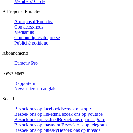
Members’ Circle
À Propos d'Euractiv
À propos d’Euractiv
Contactez-nous
Mediahuis
Communiqués de presse
Publicité politique
Abonnements
Euractiv Pro
Newsletters
Rapporteur
Newsletters en anglais
Social
Bezoek ons op facebook
Bezoek ons op x
Bezoek ons op linkedin
Bezoek ons op youtube
Bezoek ons op rss-feed
Bezoek ons op instagram
Bezoek ons op mastodon
Bezoek ons op telegram
Bezoek ons op bluesky
Bezoek ons op threads