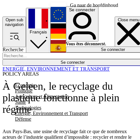
Ga naar de hoofdinhoud
Se connecter
Open sub
Close menu
English
navigation
Français
Deutsch
Vous êtes déconnecté.
Recherche
Se connecter
Español
Lumières éteintes
Se connecter
Rapporteur
Politique
Économie
Newsletters
Evénements
Em
ENERGIE, ENVIRONNEMENT ET TRANSPORT
POLICY AREAS
À Geleen, le recyclage du
Economie
Politique
plastique fonctionne à plein
Agriculture et Alimentation
Santé
régime
Technologies
Energie, Environnement et Transport
Défense
Aux Pays-Bas, une usine de recyclage fait ce que de nombreux
acteurs de l’industrie qualifient d’impossible : recycler et rendre le