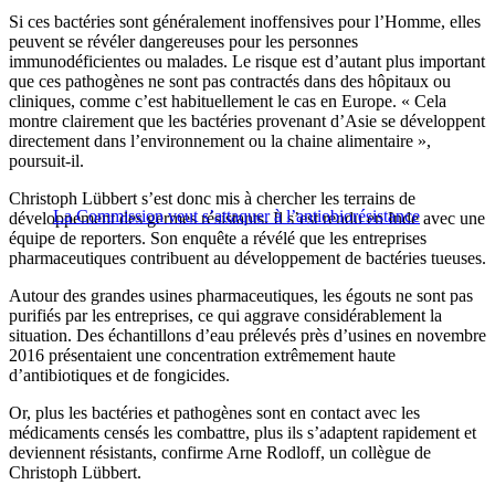
Si ces bactéries sont généralement inoffensives pour l’Homme, elles
peuvent se révéler dangereuses pour les personnes
immunodéficientes ou malades. Le risque est d’autant plus important
que ces pathogènes ne sont pas contractés dans des hôpitaux ou
cliniques, comme c’est habituellement le cas en Europe. « Cela
montre clairement que les bactéries provenant d’Asie se développent
directement dans l’environnement ou la chaine alimentaire »,
poursuit-il.
Christoph Lübbert s’est donc mis à chercher les terrains de
La Commission veut s’attaquer à l’antiobiorésistance
développement des germes résistants. Il s’est rendu en Inde avec une
équipe de reporters. Son enquête a révélé que les entreprises
pharmaceutiques contribuent au développement de bactéries tueuses.
Autour des grandes usines pharmaceutiques, les égouts ne sont pas
purifiés par les entreprises, ce qui aggrave considérablement la
situation. Des échantillons d’eau prélevés près d’usines en novembre
2016 présentaient une concentration extrêmement haute
d’antibiotiques et de fongicides.
Or, plus les bactéries et pathogènes sont en contact avec les
médicaments censés les combattre, plus ils s’adaptent rapidement et
deviennent résistants, confirme Arne Rodloff, un collègue de
Christoph Lübbert.