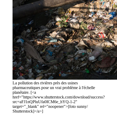
La pollution des rivières près des usines
pharmaceutiques pose un vrai problème à l'échelle
planétaire. [<a
href="https://www.shutterstock.com/download/success?
src=aFJ1nQPluUfa0ICM6e_hYQ-1-2"
target="_blank" rel="noopener">[foto sunny/
Shutterstock]</a>]