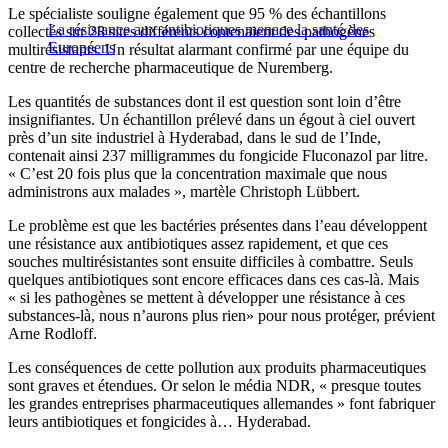
Le spécialiste souligne également que 95 % des échantillons
La résistance aux antibiotiques menace la santé des
collectés sur 28 sites différents contenaient des pathogènes
Européens
multirésistants. Un résultat alarmant confirmé par une équipe du
centre de recherche pharmaceutique de Nuremberg.
Les quantités de substances dont il est question sont loin d’être
insignifiantes. Un échantillon prélevé dans un égout à ciel ouvert
près d’un site industriel à Hyderabad, dans le sud de l’Inde,
contenait ainsi 237 milligrammes du fongicide Fluconazol par litre.
« C’est 20 fois plus que la concentration maximale que nous
administrons aux malades », martèle Christoph Lübbert.
Le problème est que les bactéries présentes dans l’eau développent
une résistance aux antibiotiques assez rapidement, et que ces
souches multirésistantes sont ensuite difficiles à combattre. Seuls
quelques antibiotiques sont encore efficaces dans ces cas-là. Mais
« si les pathogènes se mettent à développer une résistance à ces
substances-là, nous n’aurons plus rien» pour nous protéger, prévient
Arne Rodloff.
Les conséquences de cette pollution aux produits pharmaceutiques
sont graves et étendues. Or selon le média NDR, « presque toutes
les grandes entreprises pharmaceutiques allemandes » font fabriquer
leurs antibiotiques et fongicides à… Hyderabad.