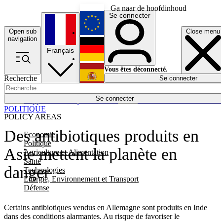
Ga naar de hoofdinhoud
Se connecter
Open sub
Close menu
English
navigation
Français
Deutsch
Vous êtes déconnecté.
Recherche
Se connecter
Español
Lumières éteintes
Se connecter
Rapporteur
Politique
Économie
Newsletters
Evénements
Em
POLITIQUE
POLICY AREAS
Des antibiotiques produits en
Economie
Politique
Asie mettent la planète en
Agriculture et Alimentation
Santé
danger
Technologies
Energie, Environnement et Transport
Défense
Certains antibiotiques vendus en Allemagne sont produits en Inde
dans des conditions alarmantes. Au risque de favoriser le