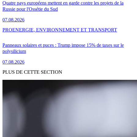
Quatre pays européens mettent en garde contre les projets de la
Russie pour l'Ossétie du Sud
07.08.2026
PRO
ENERGIE, ENVIRONNEMENT ET TRANSPORT
Panneaux solaires et puces : Trump impose 15% de taxes sur le
polysilicium
07.08.2026
PLUS DE CETTE SECTION