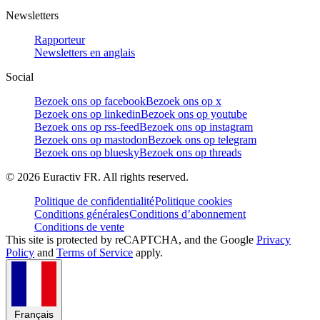
Newsletters
Rapporteur
Newsletters en anglais
Social
Bezoek ons op facebook
Bezoek ons op x
Bezoek ons op linkedin
Bezoek ons op youtube
Bezoek ons op rss-feed
Bezoek ons op instagram
Bezoek ons op mastodon
Bezoek ons op telegram
Bezoek ons op bluesky
Bezoek ons op threads
©
2026
Euractiv FR. All rights reserved.
Politique de confidentialité
Politique cookies
Conditions générales
Conditions d’abonnement
Conditions de vente
This site is protected by reCAPTCHA, and the Google
Privacy
Policy
and
Terms of Service
apply.
Français