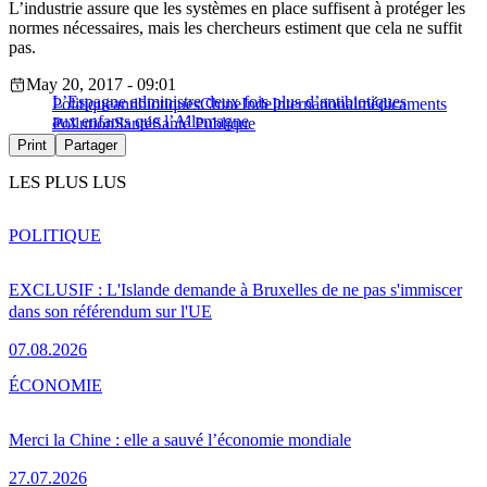
L’industrie assure que les systèmes en place suffisent à protéger les
normes nécessaires, mais les chercheurs estiment que cela ne suffit
pas.
May 20, 2017 - 09:01
L’Espagne administre deux fois plus d’antibiotiques
Politique
antibiotiques
Chine
Inde
International
médicaments
aux enfants que l’Allemagne
Pollution
Santé
Santé Publique
Print
Partager
LES PLUS LUS
POLITIQUE
EXCLUSIF : L'Islande demande à Bruxelles de ne pas s'immiscer
dans son référendum sur l'UE
07.08.2026
ÉCONOMIE
Merci la Chine : elle a sauvé l’économie mondiale
27.07.2026