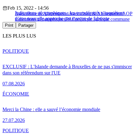
Feb 15, 2022 - 14:56
Indications géographiques : les eurodéputés s’inquiètent
Agriculture & Alimentation
Agriculture & Alimentation
AOP
d’une nouvelle approche par marque de fabrique
indications géographiques
PAC
politique agricole commune
Print
Partager
LES PLUS LUS
POLITIQUE
EXCLUSIF : L'Islande demande à Bruxelles de ne pas s'immiscer
dans son référendum sur l'UE
07.08.2026
ÉCONOMIE
Merci la Chine : elle a sauvé l’économie mondiale
27.07.2026
POLITIQUE