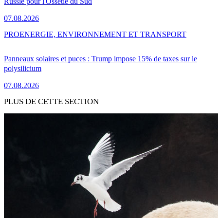
Russie pour l'Ossétie du Sud
07.08.2026
PRO
ENERGIE, ENVIRONNEMENT ET TRANSPORT
Panneaux solaires et puces : Trump impose 15% de taxes sur le
polysilicium
07.08.2026
PLUS DE CETTE SECTION