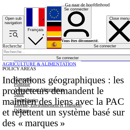
Ga naar de hoofdinhoud
Se connecter
Open sub
Close menu
English
navigation
Français
Deutsch
Vous êtes déconnecté.
Recherche
Se connecter
Español
Lumières éteintes
Se connecter
Rapporteur
Politique
Économie
Newsletters
Evénements
Em
AGRICULTURE & ALIMENTATION
POLICY AREAS
Indications géographiques : les
Economie
Politique
producteurs demandent le
Agriculture et Alimentation
Santé
maintien des liens avec la PAC
Technologies
Energie, Environnement et Transport
et rejettent un système basé sur
Défense
des « marques »