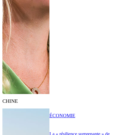
CHINE
ÉCONOMIE
La « résilience surprenante » de