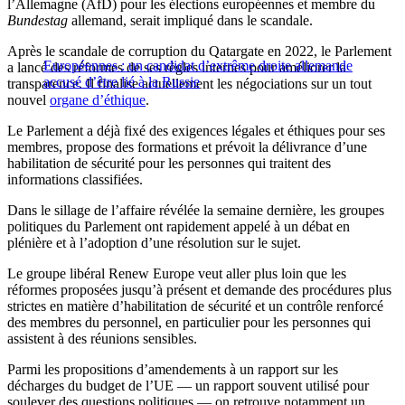
l’Allemagne (AfD) pour les élections européennes et membre du
Bundestag
allemand, serait impliqué dans le scandale.
Après le scandale de corruption du Qatargate en 2022, le Parlement
Européennes : un candidat d’extrême droite allemande
a lancé des réformes de ses règles internes pour améliorer la
accusé d’être lié à la Russie
transparence. Il finalise actuellement les négociations sur un tout
nouvel
organe d’éthique
.
Le Parlement a déjà fixé des exigences légales et éthiques pour ses
membres, propose des formations et prévoit la délivrance d’une
habilitation de sécurité pour les personnes qui traitent des
informations classifiées.
Dans le sillage de l’affaire révélée la semaine dernière, les groupes
politiques du Parlement ont rapidement appelé à un débat en
plénière et à l’adoption d’une résolution sur le sujet.
Le groupe libéral Renew Europe veut aller plus loin que les
réformes proposées jusqu’à présent et demande des procédures plus
strictes en matière d’habilitation de sécurité et un contrôle renforcé
des membres du personnel, en particulier pour les personnes qui
assistent à des réunions sensibles.
Parmi les propositions d’amendements à un rapport sur les
décharges du budget de l’UE — un rapport souvent utilisé pour
soulever des questions politiques — on retrouve notamment un