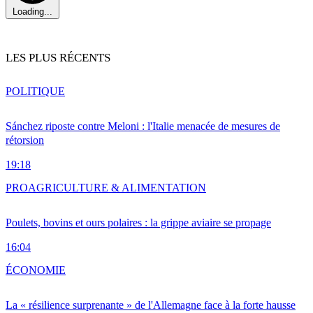
Loading...
LES PLUS RÉCENTS
POLITIQUE
Sánchez riposte contre Meloni : l'Italie menacée de mesures de
rétorsion
19:18
PRO
AGRICULTURE & ALIMENTATION
Poulets, bovins et ours polaires : la grippe aviaire se propage
16:04
ÉCONOMIE
La « résilience surprenante » de l'Allemagne face à la forte hausse