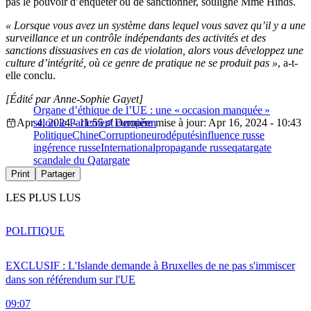
pas le pouvoir d’enquêter ou de sanctionner, souligné Mme Hinds.
« Lorsque vous avez un système dans lequel vous savez qu’il y a une
surveillance et un contrôle indépendants des activités et des
sanctions dissuasives en cas de violation, alors vous développez une
culture d’intégrité, où ce genre de pratique ne se produit pas »
, a-t-
elle conclu.
[Édité par Anne-Sophie Gayet]
Organe d’éthique de l’UE : une « occasion manquée »
Apr 4, 2024 - 11:55
selon le Parlement européen
Dernière mise à jour: Apr 16, 2024 - 10:43
Politique
Chine
Corruption
eurodéputés
influence russe
ingérence russe
International
propagande russe
qatargate
scandale du Qatargate
Print
Partager
LES PLUS LUS
POLITIQUE
EXCLUSIF : L'Islande demande à Bruxelles de ne pas s'immiscer
dans son référendum sur l'UE
09:07