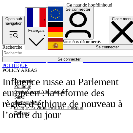
Ga naar de hoofdinhoud
Se connecter
Open sub
Close menu
English
navigation
Français
Deutsch
Vous êtes déconnecté.
Recherche
Se connecter
Español
Lumières éteintes
Se connecter
Rapporteur
Politique
Économie
Newsletters
Evénements
Em
POLITIQUE
POLICY AREAS
Influence russe au Parlement
Economie
Politique
européen : la réforme des
Agriculture et Alimentation
Santé
règles d’éthique de nouveau à
Technologies
Energie, Environnement et Transport
l’ordre du jour
Défense