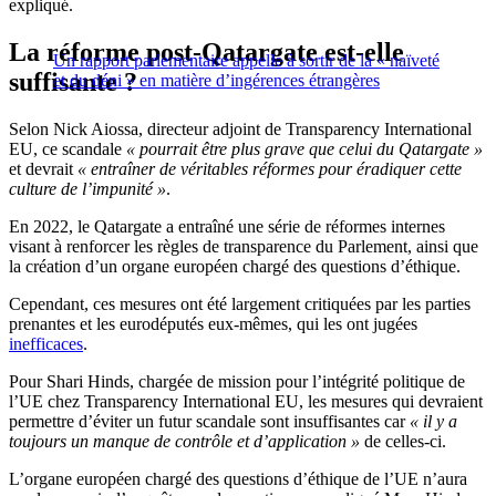
expliqué.
La réforme post-Qatargate est-elle
Un rapport parlementaire appelle à sortir de la « naïveté
suffisante ?
et du déni » en matière d’ingérences étrangères
Selon Nick Aiossa, directeur adjoint de Transparency International
EU, ce scandale
« pourrait être plus grave que celui du Qatargate »
et devrait
« entraîner de véritables réformes pour éradiquer cette
culture de l’impunité »
.
En 2022, le Qatargate a entraîné une série de réformes internes
visant à renforcer les règles de transparence du Parlement, ainsi que
la création d’un organe européen chargé des questions d’éthique.
Cependant, ces mesures ont été largement critiquées par les parties
prenantes et les eurodéputés eux-mêmes, qui les ont jugées
inefficaces
.
Pour Shari Hinds, chargée de mission pour l’intégrité politique de
l’UE chez Transparency International EU, les mesures qui devraient
permettre d’éviter un futur scandale sont insuffisantes car
« il y a
toujours un manque de contrôle et d’application »
de celles-ci.
L’organe européen chargé des questions d’éthique de l’UE n’aura