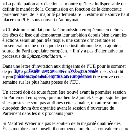
« La participation aux élections a montré qu’il est indispensable de
définir le mandat de la Commission en fonction de la démocratie
parlementaire, de la majorité parlementaire », estime une source haut
placée du PPE, sous couvert d’anonymat.
« Choisir un candidat pour la Commission européenne en dehors
des têtes de liste qui démontrent leur ambition depuis bien avant les
élections serait un pari très risque, une source d’incertitude et
présenterait même un risque de crise institutionnelle », a ajouté la
source du Parti populaire européen. « Il n’y a pas d’alternative au
processus de
Spitzenkandidaten
. »
Dans une lettre d’invitation aux dirigeants de l’UE pour le sommet
Paris et Berlin continuent de s’écharper sur la
de jeudi, le président du Conseil européen, Donald Tusk, s’est dit
présidence de la Commission européenne
« prudemment optimiste » qu’un accord pourrait être trouvé cette
semaine sur les plus hauts postes de l’EU.
Un accord doit de toute façon être trouvé avant la première session
du Parlement européen, qui aura lieu le 2 juillet. Ce qui signifie que
si les postes ne sont pas attribués cette semaine, un autre sommet
européen devra être organisé avant la session d’ouverture du
Parlement dans les dix prochains jours.
Si Manfred Weber n’a pas le soutien de la majorité qualifiée des
États membres au Conseil, il commence toutefois à convaincre ceux