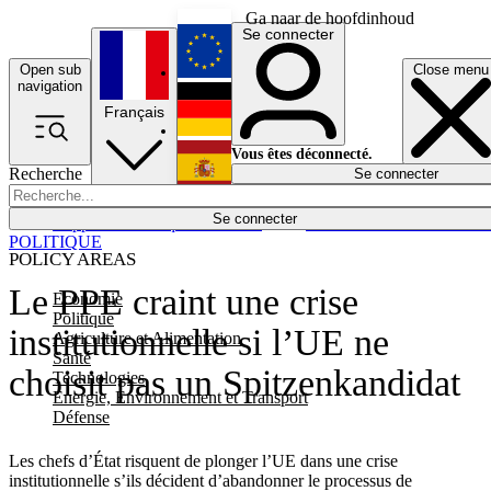
Ga naar de hoofdinhoud
Se connecter
Open sub
Close menu
English
navigation
Français
Deutsch
Vous êtes déconnecté.
Recherche
Se connecter
Español
Lumières éteintes
Se connecter
Rapporteur
Politique
Économie
Newsletters
Evénements
Em
POLITIQUE
POLICY AREAS
Le PPE craint une crise
Economie
Politique
institutionnelle si l’UE ne
Agriculture et Alimentation
Santé
choisit pas un Spitzenkandidat
Technologies
Energie, Environnement et Transport
Défense
Les chefs d’État risquent de plonger l’UE dans une crise
institutionnelle s’ils décident d’abandonner le processus de