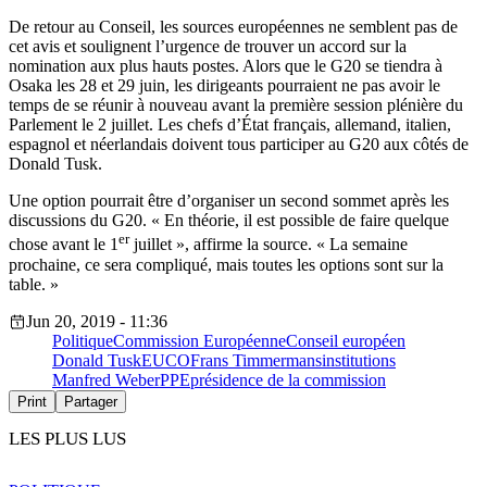
De retour au Conseil, les sources européennes ne semblent pas de
cet avis et soulignent l’urgence de trouver un accord sur la
nomination aux plus hauts postes. Alors que le G20 se tiendra à
Osaka les 28 et 29 juin, les dirigeants pourraient ne pas avoir le
temps de se réunir à nouveau avant la première session plénière du
Parlement le 2 juillet. Les chefs d’État français, allemand, italien,
espagnol et néerlandais doivent tous participer au G20 aux côtés de
Donald Tusk.
Une option pourrait être d’organiser un second sommet après les
discussions du G20. « En théorie, il est possible de faire quelque
er
chose avant le 1
juillet », affirme la source. « La semaine
prochaine, ce sera compliqué, mais toutes les options sont sur la
table. »
Jun 20, 2019 - 11:36
Politique
Commission Européenne
Conseil européen
Donald Tusk
EUCO
Frans Timmermans
institutions
Manfred Weber
PPE
présidence de la commission
Print
Partager
LES PLUS LUS