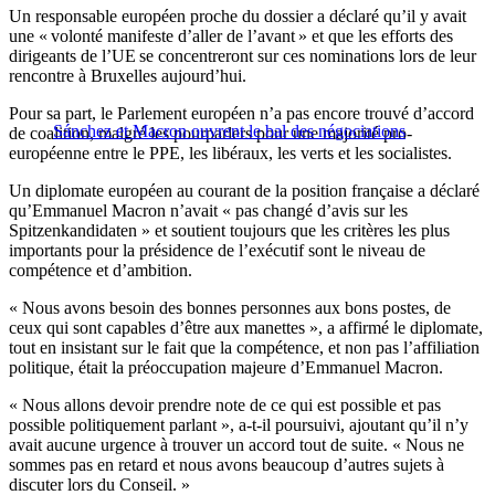
Un responsable européen proche du dossier a déclaré qu’il y avait
une « volonté manifeste d’aller de l’avant » et que les efforts des
dirigeants de l’UE se concentreront sur ces nominations lors de leur
rencontre à Bruxelles aujourd’hui.
Pour sa part, le Parlement européen n’a pas encore trouvé d’accord
Sánchez et Macron ouvrent le bal des négociations
de coalition, malgré les pourparlers pour une majorité pro-
européenne entre le PPE, les libéraux, les verts et les socialistes.
Un diplomate européen au courant de la position française a déclaré
qu’Emmanuel Macron n’avait « pas changé d’avis sur les
Spitzenkandidaten » et soutient toujours que les critères les plus
importants pour la présidence de l’exécutif sont le niveau de
compétence et d’ambition.
« Nous avons besoin des bonnes personnes aux bons postes, de
ceux qui sont capables d’être aux manettes », a affirmé le diplomate,
tout en insistant sur le fait que la compétence, et non pas l’affiliation
politique, était la préoccupation majeure d’Emmanuel Macron.
« Nous allons devoir prendre note de ce qui est possible et pas
possible politiquement parlant », a-t-il poursuivi, ajoutant qu’il n’y
avait aucune urgence à trouver un accord tout de suite. « Nous ne
sommes pas en retard et nous avons beaucoup d’autres sujets à
discuter lors du Conseil. »