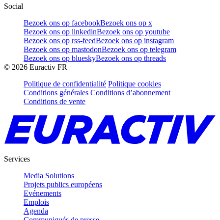
Social
Bezoek ons op facebook
Bezoek ons op x
Bezoek ons op linkedin
Bezoek ons op youtube
Bezoek ons op rss-feed
Bezoek ons op instagram
Bezoek ons op mastodon
Bezoek ons op telegram
Bezoek ons op bluesky
Bezoek ons op threads
©
2026
Euractiv FR
Politique de confidentialité
Politique cookies
Conditions générales
Conditions d’abonnement
Conditions de vente
Services
Media Solutions
Projets publics européens
Evénements
Emplois
Agenda
Communiqués de presse