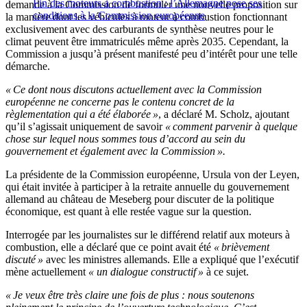
Fin des moteurs à combustion : l’Allemagne pose ses
demande à la Commission de formuler une nouvelle proposition sur
conditions à la Commission européenne
la manière dont les véhicules à moteur à combustion fonctionnant
exclusivement avec des carburants de synthèse neutres pour le
climat peuvent être immatriculés même après 2035. Cependant, la
Commission a jusqu’à présent manifesté peu d’intérêt pour une telle
démarche.
« Ce dont nous discutons actuellement avec la Commission
européenne ne concerne pas le contenu concret de la
règlementation qui a été élaborée »
, a déclaré M. Scholz, ajoutant
qu’il s’agissait uniquement de savoir
« comment parvenir à quelque
chose sur lequel nous sommes tous d’accord au sein du
gouvernement et également avec la Commission ».
La présidente de la Commission européenne, Ursula von der Leyen,
qui était invitée à participer à la retraite annuelle du gouvernement
allemand au château de Meseberg pour discuter de la politique
économique, est quant à elle restée vague sur la question.
Interrogée par les journalistes sur le différend relatif aux moteurs à
combustion, elle a déclaré que ce point avait été
« brièvement
discuté »
avec les ministres allemands. Elle a expliqué que l
’
exécutif
mène actuellement
« un dialogue constructif »
à ce sujet.
« Je veux être très claire une fois de plus : nous soutenons