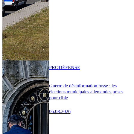
PRO
DÉFENSE
Guerre de désinformation russe : les
élections municipales allemandes prises
pour cible
06.08.2026