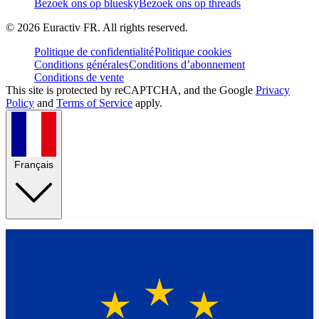
Bezoek ons op bluesky
Bezoek ons op threads
©
2026
Euractiv FR. All rights reserved.
Politique de confidentialité
Politique cookies
Conditions générales
Conditions d’abonnement
Conditions de vente
This site is protected by reCAPTCHA, and the Google
Privacy
Policy
and
Terms of Service
apply.
Français