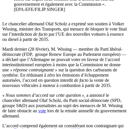
gouvernement et également avec la Commission ».
[EPA-EFE/FILIP SINGER]
Le chancelier allemand Olaf Scholz a exprimé son soutien à Volker
Wissing, ministre des Transports, qui menace de bloquer le vote final
sur l’interdiction
de facto
par l’UE des nouvelles voitures à essence
ou diesel à partir de 2035.
Mardi dernier (28 février), M. Wissing — membre du Parti libéral-
démocrate (FDP, groupe Renew Europe au Parlement européen) —
a déclaré que l’Allemagne ne pouvait voter en faveur de l’accord
interinstitutionnel européen à moins que la Commission ne donne
une
« réponse contraignante »
sur la question des carburants de
synthèse. En réduisant à zéro les émissions d’échappement
autorisées, l’accord en question interdit
de facto
la vente de
nouveaux véhicules à moteur à combustion à partir de 2035.
« Nous sommes d’accord sur cette question »,
a annoncé le
chancelier allemand Olaf Scholz, du Parti social-démocrate (SPD,
groupe S&D) aux journalistes au sujet des menaces de M. Wissing
de faire obstacle au
vote
lors de la retraite annuelle du gouvernement
allemand.
L’accord comprend également un considérant non contraignant qui