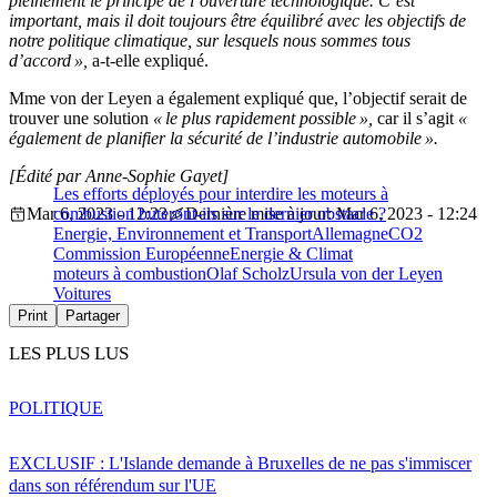
pleinement le principe de l’ouverture technologique. C’est
important, mais il doit toujours être équilibré avec les objectifs de
notre politique climatique, sur lesquels nous sommes tous
d’accord »,
a-t-elle expliqué.
Mme von der Leyen a également expliqué que, l
’
objectif serait de
trouver une solution
« le plus rapidement possible »,
car il s’agit
«
également de planifier la sécurité de l’industrie automobile ».
[Édité par Anne-Sophie Gayet]
Les efforts déployés pour interdire les moteurs à
Mar 6, 2023 - 12:23
combustion buteront-ils sur le dernier obstacle ?
Dernière mise à jour: Mar 6, 2023 - 12:24
Energie, Environnement et Transport
Allemagne
CO2
Commission Européenne
Energie & Climat
moteurs à combustion
Olaf Scholz
Ursula von der Leyen
Voitures
Print
Partager
LES PLUS LUS
POLITIQUE
EXCLUSIF : L'Islande demande à Bruxelles de ne pas s'immiscer
dans son référendum sur l'UE