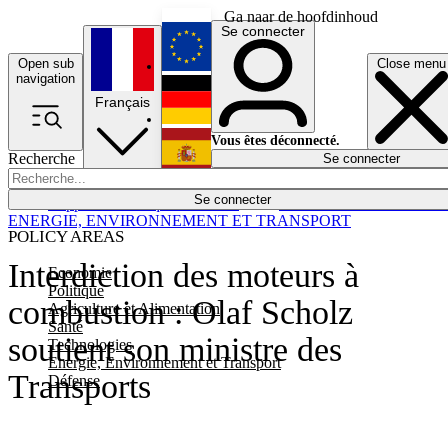
Ga naar de hoofdinhoud
Se connecter
Open sub
Close menu
English
navigation
Français
Deutsch
Vous êtes déconnecté.
Recherche
Se connecter
Español
Lumières éteintes
Se connecter
Rapporteur
Politique
Économie
Newsletters
Evénements
Em
ENERGIE, ENVIRONNEMENT ET TRANSPORT
POLICY AREAS
Interdiction des moteurs à
Economie
Politique
combustion : Olaf Scholz
Agriculture et Alimentation
Santé
soutient son ministre des
Technologies
Energie, Environnement et Transport
Transports
Défense