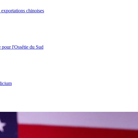
s exportations chinoises
e pour l'Ossétie du Sud
licium