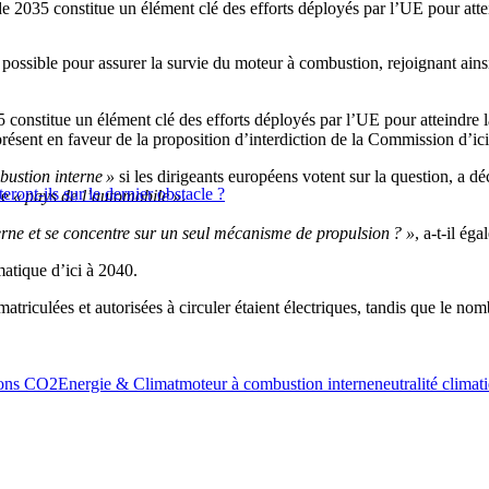
de 2035 constitue un élément clé des efforts déployés par l’UE pour atte
possible pour assurer la survie du moteur à combustion, rejoignant ainsi 
 constitue un élément clé des efforts déployés par l’UE pour atteindre la
résent en faveur de la proposition d’interdiction de la Commission d’ici
bustion interne »
si les dirigeants européens votent sur la question, a d
ront-ils sur le dernier obstacle ?
de
« pays de l’automobile »
.
erne et se concentre sur un seul mécanisme de propulsion ? »
, a-t-il é
matique d’ici à 2040.
triculées et autorisées à circuler étaient électriques, tandis que le no
ions CO2
Energie & Climat
moteur à combustion interne
neutralité climat