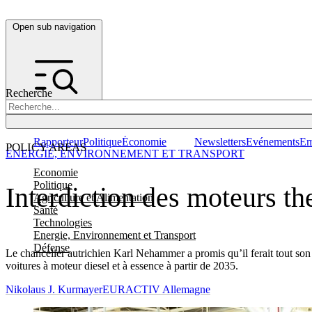
Open sub navigation
Recherche
Rapporteur
Politique
Économie
Newsletters
Evénements
Em
POLICY AREAS
ENERGIE, ENVIRONNEMENT ET TRANSPORT
Economie
Politique
Interdiction des moteurs t
Agriculture et Alimentation
Santé
Technologies
Energie, Environnement et Transport
Défense
Le chancelier autrichien Karl Nehammer a promis qu’il ferait tout son 
voitures à moteur diesel et à essence à partir de 2035.
Nikolaus J. Kurmayer
EURACTIV Allemagne