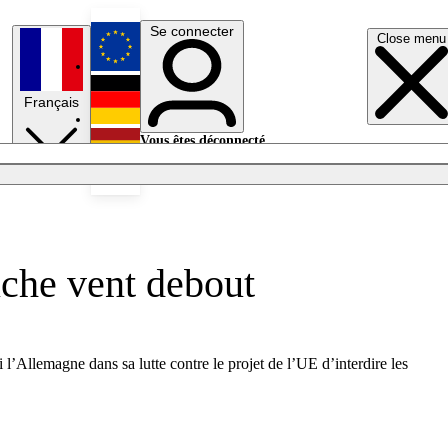
Se connecter
Close menu
English
Français
Deutsch
Vous êtes déconnecté.
Se connecter
Español
Lumières éteintes
iche vent debout
l’Allemagne dans sa lutte contre le projet de l’UE d’interdire les