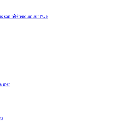
s son référendum sur l'UE
la mer
ts