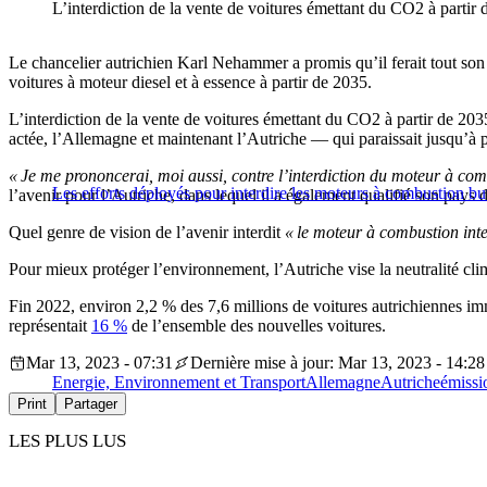
L’interdiction de la vente de voitures émettant du CO2 à partir 
Le chancelier autrichien Karl Nehammer a promis qu’il ferait tout son 
voitures à moteur diesel et à essence à partir de 2035.
L’interdiction de la vente de voitures émettant du CO2 à partir de 2035
actée, l’Allemagne et maintenant l’Autriche — qui paraissait jusqu’à p
« Je me prononcerai, moi aussi, contre l’interdiction du moteur à com
Les efforts déployés pour interdire les moteurs à combustion bute
l’avenir pour l’Autriche, dans lequel il a également qualifié son pays 
Quel genre de vision de l’avenir interdit
« le moteur à combustion int
Pour mieux protéger l’environnement, l’Autriche vise la neutralité cli
Fin 2022, environ 2,2 % des 7,6 millions de voitures autrichiennes imma
représentait
16 %
de l’ensemble des nouvelles voitures.
Mar 13, 2023 - 07:31
Dernière mise à jour: Mar 13, 2023 - 14:28
Energie, Environnement et Transport
Allemagne
Autriche
émiss
Print
Partager
LES PLUS LUS