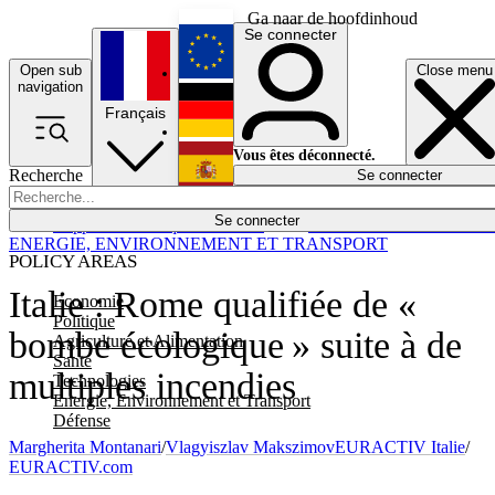
Ga naar de hoofdinhoud
Se connecter
Open sub
Close menu
English
navigation
Français
Deutsch
Vous êtes déconnecté.
Recherche
Se connecter
Español
Lumières éteintes
Se connecter
Rapporteur
Politique
Économie
Newsletters
Evénements
Em
ENERGIE, ENVIRONNEMENT ET TRANSPORT
POLICY AREAS
Italie : Rome qualifiée de «
Economie
Politique
bombe écologique » suite à de
Agriculture et Alimentation
Santé
multiples incendies
Technologies
Energie, Environnement et Transport
Défense
Margherita Montanari
/
Vlagyiszlav Makszimov
EURACTIV Italie
/
EURACTIV.com