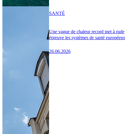
SANTÉ
Une vague de chaleur record met à rude
épreuve les systèmes de santé européens
26.06.2026