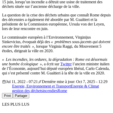
15 juin, lorsqu’un incendie a détruit une usine de traitement des
déchets située sur l’ancienne décharge de la ville.
La question de la crise des déchets urbains que connaît Rome depuis
des décennies a également été abordée par M. Gualtieri et la
présidente de la Commission européenne, Ursula von der Leyen,
lors de leur rencontre en juin.
Le commissaire européen à l’Environnement, Virginijus
Sinkevicius, évoquait déjà des
« problèmes sous-jacents qui doivent
encore être traités »,
lorsque Virginia Raggi, du Mouvement 5
étoiles, dirigeait la ville en 2020.
« Les incendies, les ordures, la dégradation : Rome est désormais
une bombe écologique »
, a écrit sur
Twitter
l’ancien ministre italien
de l’Économie, aujourd’hui député européen libéral, Carlo Calenda,
qui s’est présenté contre M. Gualtieri à la tête de la ville en 2020.
Jul 11, 2022 - 07:21
Dernière mise à jour: Oct 7, 2025 - 12:29
Energie, Environnement et Transport
Energie & Climat
gestion des déchets
incendies
Rome
Print
Partager
LES PLUS LUS