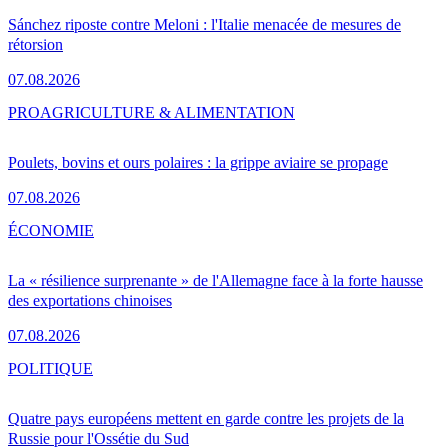
Sánchez riposte contre Meloni : l'Italie menacée de mesures de
rétorsion
07.08.2026
PRO
AGRICULTURE & ALIMENTATION
Poulets, bovins et ours polaires : la grippe aviaire se propage
07.08.2026
ÉCONOMIE
La « résilience surprenante » de l'Allemagne face à la forte hausse
des exportations chinoises
07.08.2026
POLITIQUE
Quatre pays européens mettent en garde contre les projets de la
Russie pour l'Ossétie du Sud