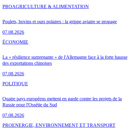
PRO
AGRICULTURE & ALIMENTATION
Poulets, bovins et ours polaires : la grippe aviaire se propage
07.08.2026
ÉCONOMIE
La « résilience surprenante » de l'Allemagne face à la forte hausse
des exportations chinoises
07.08.2026
POLITIQUE
Quatre pays européens mettent en garde contre les projets de la
Russie pour l'Ossétie du Sud
07.08.2026
PRO
ENERGIE, ENVIRONNEMENT ET TRANSPORT