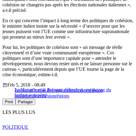
cohésion ne changera pas après les élections nationales italiennes »,
a-t-il précisé.
En ce qui concerne l’impact à long terme des politiques de cohésion,
le ministre italien insiste sur la nécessité « d’œuvrer pour que les
jeunes puissent voir l’UE comme une infrastructure supranationale
qui promeut au mieux leur avenir ».
Pour lui, les politiques de cohésion sont « un message de réelle
citoyenneté et d’une vraie communauté européenne ». Ces
politiques sont d’une importance capitale pour « atteindre le
développement, nous devons rester unis et ne laisser personne sur le
carreau », particulièrement depuis que l’UE tourne la page de la
crise économique, estime-t-il.
Feb 5, 2018 - 08:49
La Hongrie et la Pologne défendent une hausse du
Politique
Comité des regions
fonds de cohésion
budget européen
politique de cohésion
régions
Print
Partager
LES PLUS LUS
POLITIQUE