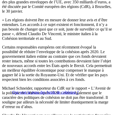
des plus grandes enveloppes de l’UE, avec 350 milliards d’euros, a
été discutée par le Comité européen des régions (CdR), à Bruxelles,
le 30 janvier.
« Les régions doivent être en mesure de donner leur avis et d’être
entendues. Les accords à ce sujet existent et fonctionnent, il n’y a
pas besoin de changer quoi que ce soit, juste de surveiller ce qu’il se
passe », défend Claudio De Vincenti, le ministre italien à la
Cohésion territoriale et au Sud.
Certains responsables européens ont récemment évoqué la
possibilité de réduire l’enveloppe de la cohésion après 2020. Le
gouvernement italien estime au contraire que ces fonds devraient
rester intacts, même si toutes les contributions devraient faire l’objet
de nouveaux accords entre les États après le Brexit. Cela permettrait
un meilleur équilibre économique pour compenser le manque à
gagner lié à la sortie du Royaume-Uni. Et de vérifier que les pays
respectent bien les conditions associées à ces fonds.
Michael Schneider, rapporteur du CdR sur le rapport « L’Avenir de
Qui veut la peau des fonds de cohésion ?
la politique de cohésion après 2020 » estime également que le
caractère des politiques de cohésion ne doit pas être transformé. Il
souligne par ailleurs la nécessité de limiter drastiquement la marge
d’erreur ou d’abus.