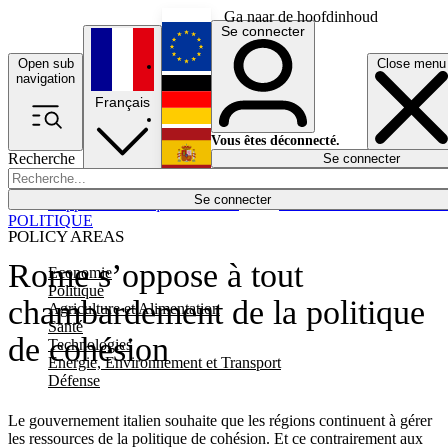
Ga naar de hoofdinhoud
Se connecter
Open sub
Close menu
English
navigation
Français
Deutsch
Vous êtes déconnecté.
Recherche
Se connecter
Español
Lumières éteintes
Se connecter
Rapporteur
Politique
Économie
Newsletters
Evénements
Em
POLITIQUE
POLICY AREAS
Rome s’oppose à tout
Economie
Politique
chambardement de la politique
Agriculture et Alimentation
Santé
de cohésion
Technologies
Energie, Environnement et Transport
Défense
Le gouvernement italien souhaite que les régions continuent à gérer
les ressources de la politique de cohésion. Et ce contrairement aux