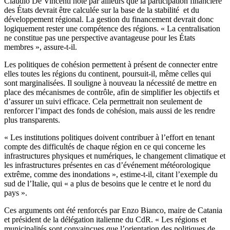
Claudio De Vincenti note par ailleurs que la participation financière
des États devrait être calculée sur la base de la stabilité et du
développement régional. La gestion du financement devrait donc
logiquement rester une compétence des régions. « La centralisation
ne constitue pas une perspective avantageuse pour les États
membres », assure-t-il.
Les politiques de cohésion permettent à présent de connecter entre
elles toutes les régions du continent, poursuit-il, même celles qui
sont marginalisées. Il souligne à nouveau la nécessité de mettre en
place des mécanismes de contrôle, afin de simplifier les objectifs et
d’assurer un suivi efficace. Cela permettrait non seulement de
renforcer l’impact des fonds de cohésion, mais aussi de les rendre
plus transparents.
« Les institutions politiques doivent contribuer à l’effort en tenant
compte des difficultés de chaque région en ce qui concerne les
infrastructures physiques et numériques, le changement climatique et
les infrastructures présentes en cas d’événement météorologique
extrême, comme des inondations », estime-t-il, citant l’exemple du
sud de l’Italie, qui « a plus de besoins que le centre et le nord du
pays ».
Ces arguments ont été renforcés par Enzo Bianco, maire de Catania
et président de la délégation italienne du CdR. « Les régions et
municipalités sont convaincues que l’orientation des politiques de