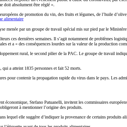
e doit absolument être réglé ».
péens de promotion du vin, des fruits et légumes, de l’huile d’olive, 
e alimentaire
se menée par un groupe de travail spécial mis sur pied par le Ministère d
culteurs ces dernières semaines. Il s’agit notamment de problèmes logistiq
les et a « des conséquences lourdes sur la valeur de la production com
eloppement rural, le second pilier de la PAC. Le groupe de travail indique
 qui a atteint 1835 personnes et fait 52 morts.
 pour contenir la propagation rapide du virus dans le pays. Les admini
ent économique, Stefano Patuanelli, invitent les commissaires européen
 obligeront à mentionner l’origine des produits.
s lequel elle suggère d’indiquer la provenance de certains produits alim
ur l’étiquette avant de tous les produits alimentaires.