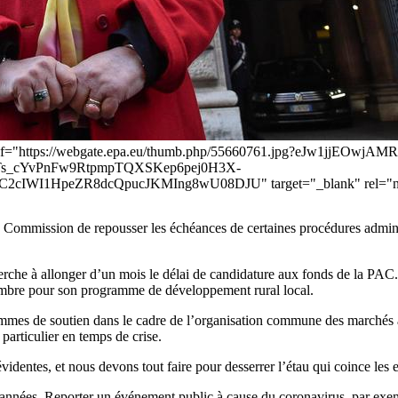
a. [<a href="https://webgate.epa.eu/thumb.php/55660761.jpg?eJw1
Ts_cYvPnFw9RtpmpTQXSKep6pej0H3X-
WI1HpeZR8dcQpucJKMIng8wU08DJU" target="_blank" rel="no
a Commission de repousser les échéances de certaines procédures admini
cherche à allonger d’un mois le délai de candidature aux fonds de la PA
cembre pour son programme de développement rural local.
mes de soutien dans le cadre de l’organisation commune des marchés ag
particulier en temps de crise.
identes, et nous devons tout faire pour desserrer l’étau qui coince les expl
des années. Reporter un événement public à cause du coronavirus, par exemp