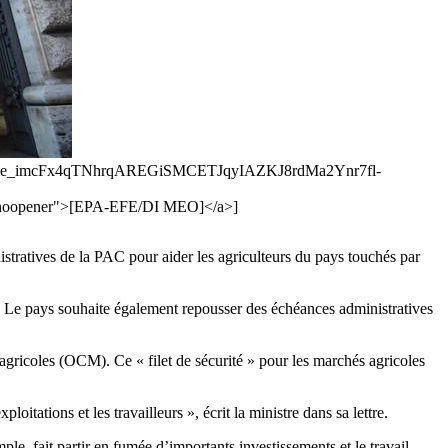
jjEOwjAMRe_imcFx4qTNhrqAREGiSMCETJqyIAZKJ8rdMa2Ynr7fl-
opener">[EPA-EFE/DI MEO]</a>]
stratives de la PAC pour aider les agriculteurs du pays touchés par
C. Le pays souhaite également repousser des échéances administratives
ricoles (OCM). Ce « filet de sécurité » pour les marchés agricoles
oitations et les travailleurs », écrit la ministre dans sa lettre.
le, fait partir en fumée d’importants investissements et le travail