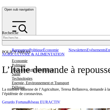
Open sub navigation
Recherche
Rapporteur
Politique
Économie
Newsletters
Evénements
Em
POLICY AREAS
AGRICULTURE & ALIMENTATION
Economie
Politique
L’Italie demande à repouss
Agriculture et Alimentation
Santé
Technologies
Energie, Environnement et Transport
Défense
La ministre italienne de l’Agriculture, Teresa Bellanova, demande à l
l’épidémie de coronavirus.
Gerardo Fortuna
Réseau EURACTIV