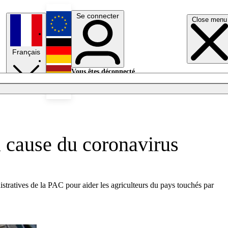
Se connecter
Close menu
English
Français
Deutsch
Vous êtes déconnecté.
Se connecter
Español
Lumières éteintes
à cause du coronavirus
stratives de la PAC pour aider les agriculteurs du pays touchés par