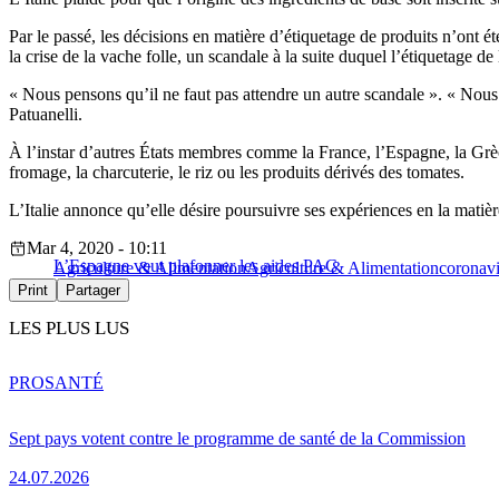
Par le passé, les décisions en matière d’étiquetage de produits n’ont ét
la crise de la vache folle, un scandale à la suite duquel l’étiquetage de
« Nous pensons qu’il ne faut pas attendre un autre scandale ». « No
Patuanelli.
À l’instar d’autres États membres comme la France, l’Espagne, la Grèce, l
fromage, la charcuterie, le riz ou les produits dérivés des tomates.
L’Italie annonce qu’elle désire poursuivre ses expériences en la matièr
Mar 4, 2020 - 10:11
L’Espagne veut plafonner les aides PAC
Agriculture & Alimentation
Agriculture & Alimentation
coronavi
Print
Partager
LES PLUS LUS
PRO
SANTÉ
Sept pays votent contre le programme de santé de la Commission
24.07.2026