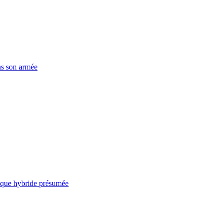
ns son armée
taque hybride présumée