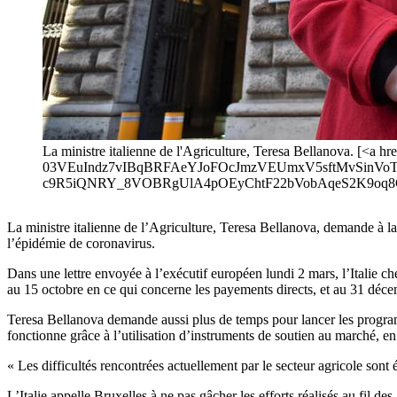
La ministre italienne de l'Agriculture, Teresa Bellanov
03VEuIndz7vIBqBRFAeYJoFOcJmzVEUmxV5sftMvSinVo
c9R5iQNRY_8VOBRgUlA4pOEyChtF22bVobAqeS2K9oq8C2cI
La ministre italienne de l’Agriculture, Teresa Bellanova, demande à l
l’épidémie de coronavirus.
Dans une lettre envoyée à l’exécutif européen lundi 2 mars, l’Italie 
au 15 octobre en ce qui concerne les payements directs, et au 31 dé
Teresa Bellanova demande aussi plus de temps pour lancer les program
fonctionne grâce à l’utilisation d’instruments de soutien au marché, en 
« Les difficultés rencontrées actuellement par le secteur agricole sont év
L’Italie appelle Bruxelles à ne pas gâcher les efforts réalisés au fil 