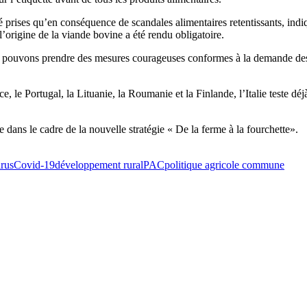
é prises qu’en conséquence de scandales alimentaires retentissants, indiqu
 l’origine de la viande bovine a été rendu obligatoire.
us pouvons prendre des mesures courageuses conformes à la demande des 
e Portugal, la Lituanie, la Roumanie et la Finlande, l’Italie teste déjà l
e dans le cadre de la nouvelle stratégie « De la ferme à la fourchette».
rus
Covid-19
développement rural
PAC
politique agricole commune