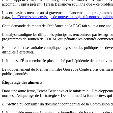
accompli jusqu’à présent. Teresa Bellanova souligne que « ce problèm
Le coronavirus menace aussi gravement le lancement de programmes euro
La Commission envisage de nouveaux objectifs pour sa politiqu
Italie.
Cette demande de report de l’échéance de la PAC fait suite à une analy
L’analyse souligne les difficultés principales rencontrées par les agri
programmes de soutien de l’OCM, qui pénalise les activités commercia
En outre, la crise sanitaire complique la gestion des politiques de dév
difficiles à effectuer.
L’Italie est l’État membre le plus touché par l’épidémie de coronavirus,
Le gouvernement du Premier ministre Giuseppe Conte a pris des mesures
publics, annulés.
Étiquetage des aliments
Dans une autre lettre, Teresa Bellanova et le ministre du Développem
normes d’étiquetage de la stratégie « De la ferme à la fourchette», qui
Euractiv
a pu consulter un document confidentiel de la Commission dan
L’Italie plaide pour que l’origine des ingrédients de base soit inscrite s