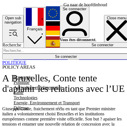
Ga naar de hoofdinhoud
Se connecter
Open sub
Close menu
English
navigation
Français
Deutsch
Vous êtes déconnecté.
Recherche
Se connecter
Español
Lumières éteintes
Se connecter
Rapporteur
Politique
Économie
Newsletters
Evénements
Em
POLITIQUE
POLICY AREAS
A Bruxelles, Conte tente
Economie
Politique
d'aplanir les relations avec l’UE
Agriculture et Alimentation
Santé
Technologies
Energie, Environnement et Transport
Défense
Giuseppe Conte, fraichement réélu en tant que Premier ministre
italien a volontairement choisi Bruxelles et les institutions
européennes comme première visite officielle. Son but ? apaiser les
tensions et entamer une nouvelle relation de concession avec la