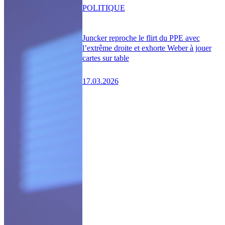
POLITIQUE
Juncker reproche le flirt du PPE avec
l’extrême droite et exhorte Weber à jouer
cartes sur table
17.03.2026