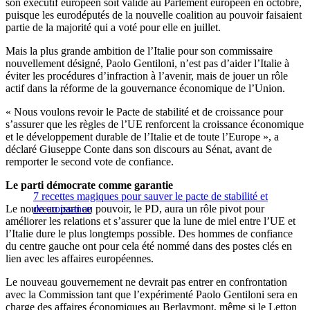
son exécutif européen soit validé au Parlement européen en octobre,
puisque les eurodéputés de la nouvelle coalition au pouvoir faisaient
partie de la majorité qui a voté pour elle en juillet.
Mais la plus grande ambition de l’Italie pour son commissaire
nouvellement désigné, Paolo Gentiloni, n’est pas d’aider l’Italie à
éviter les procédures d’infraction à l’avenir, mais de jouer un rôle
actif dans la réforme de la gouvernance économique de l’Union.
« Nous voulons revoir le Pacte de stabilité et de croissance pour
s’assurer que les règles de l’UE renforcent la croissance économique
et le développement durable de l’Italie et de toute l’Europe », a
déclaré Giuseppe Conte dans son discours au Sénat, avant de
remporter le second vote de confiance.
Le parti démocrate comme garantie
7 recettes magiques pour sauver le pacte de stabilité et
Le nouveau parti au pouvoir, le PD, aura un rôle pivot pour
de croissance
améliorer les relations et s’assurer que la lune de miel entre l’UE et
l’Italie dure le plus longtemps possible. Des hommes de confiance
du centre gauche ont pour cela été nommé dans des postes clés en
lien avec les affaires européennes.
Le nouveau gouvernement ne devrait pas entrer en confrontation
avec la Commission tant que l’expérimenté Paolo Gentiloni sera en
charge des affaires économiques au Berlaymont, même si le Letton