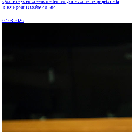
Quatre pays européens mettent en garde contre les projets de la
Russie pour l'Ossétie du Sud
07.08.2026