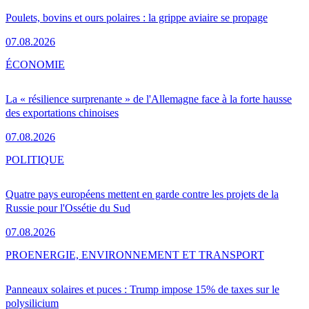
Poulets, bovins et ours polaires : la grippe aviaire se propage
07.08.2026
ÉCONOMIE
La « résilience surprenante » de l'Allemagne face à la forte hausse
des exportations chinoises
07.08.2026
POLITIQUE
Quatre pays européens mettent en garde contre les projets de la
Russie pour l'Ossétie du Sud
07.08.2026
PRO
ENERGIE, ENVIRONNEMENT ET TRANSPORT
Panneaux solaires et puces : Trump impose 15% de taxes sur le
polysilicium