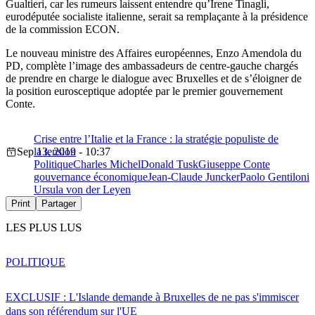
Gualtieri, car les rumeurs laissent entendre qu’Irene Tinagli,
eurodéputée socialiste italienne, serait sa remplaçante à la présidence
de la commission ECON.
Le nouveau ministre des Affaires européennes, Enzo Amendola du
PD, complète l’image des ambassadeurs de centre-gauche chargés
de prendre en charge le dialogue avec Bruxelles et de s’éloigner de
la position eurosceptique adoptée par le premier gouvernement
Conte.
Crise entre l’Italie et la France : la stratégie populiste de
Sep 13, 2019 - 10:37
la tension
Politique
Charles Michel
Donald Tusk
Giuseppe Conte
gouvernance économique
Jean-Claude Juncker
Paolo Gentiloni
Ursula von der Leyen
Print
Partager
LES PLUS LUS
POLITIQUE
EXCLUSIF : L'Islande demande à Bruxelles de ne pas s'immiscer
dans son référendum sur l'UE