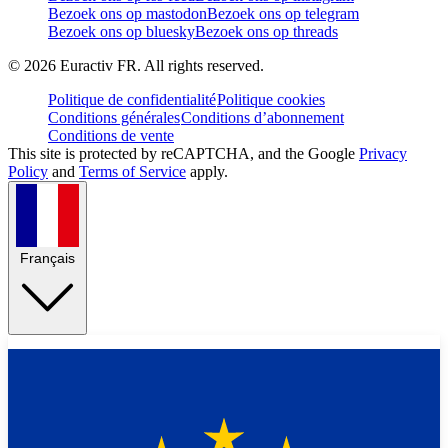
Bezoek ons op mastodon
Bezoek ons op telegram
Bezoek ons op bluesky
Bezoek ons op threads
©
2026
Euractiv FR. All rights reserved.
Politique de confidentialité
Politique cookies
Conditions générales
Conditions d’abonnement
Conditions de vente
This site is protected by reCAPTCHA, and the Google
Privacy
Policy
and
Terms of Service
apply.
Français