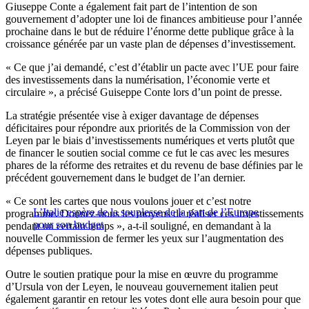
Giuseppe Conte a également fait part de l’intention de son
gouvernement d’adopter une loi de finances ambitieuse pour l’année
prochaine dans le but de réduire l’énorme dette publique grâce à la
croissance générée par un vaste plan de dépenses d’investissement.
« Ce que j’ai demandé, c’est d’établir un pacte avec l’UE pour faire
des investissements dans la numérisation, l’économie verte et
circulaire », a précisé Guiseppe Conte lors d’un point de presse.
La stratégie présentée vise à exiger davantage de dépenses
déficitaires pour répondre aux priorités de la Commission von der
Leyen par le biais d’investissements numériques et verts plutôt que
de financer le soutien social comme ce fut le cas avec les mesures
phares de la réforme des retraites et du revenu de base définies par le
précédent gouvernement dans le budget de l’an dernier.
« Ce sont les cartes que nous voulons jouer et c’est notre
L’Italie espère de la souplesse de la part de l’Europe
programme. Donnez-nous les moyens de réaliser ces investissements
pour son budget
pendant un certain temps », a-t-il souligné, en demandant à la
nouvelle Commission de fermer les yeux sur l’augmentation des
dépenses publiques.
Outre le soutien pratique pour la mise en œuvre du programme
d’Ursula von der Leyen, le nouveau gouvernement italien peut
également garantir en retour les votes dont elle aura besoin pour que