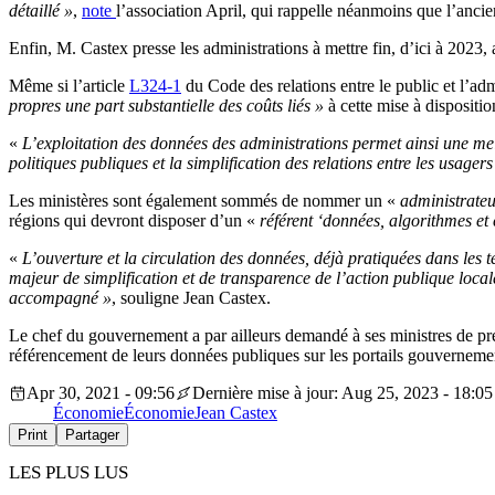
détaillé »
,
note
l’association April, qui rappelle néanmoins que l’anci
Enfin, M. Castex presse les administrations à mettre fin, d’ici à 2023,
Même si l’article
L324-1
du Code des relations entre le public et l’adm
propres une part substantielle des coûts liés »
à cette mise à dispositio
«
L’exploitation des données des administrations permet ainsi une mei
politiques publiques et la simplification des relations entre les usagers
Les ministères sont également sommés de nommer un «
administrateu
régions qui devront disposer d’un «
référent ‘données, algorithmes et 
«
L’ouverture et la circulation des données, déjà pratiquées dans les te
majeur de simplification et de transparence de l’action publique locale
accompagné »
, souligne Jean Castex.
Le chef du gouvernement a par ailleurs demandé à ses ministres de prése
référencement de leurs données publiques sur les portails gouvernem
Apr 30, 2021 - 09:56
Dernière mise à jour: Aug 25, 2023 - 18:05
Économie
Économie
Jean Castex
Print
Partager
LES PLUS LUS