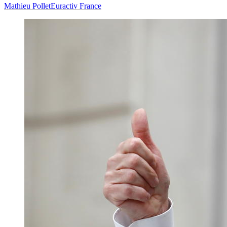
Mathieu Pollet
Euractiv France