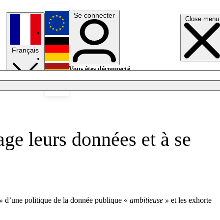
Se connecter
Close menu
English
Français
Deutsch
Vous êtes déconnecté.
Se connecter
Español
Lumières éteintes
age leurs données et à se
»
d’une politique de la donnée publique «
ambitieuse »
et les exhorte