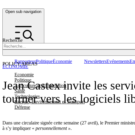
Open sub navigation
Recherche
Rapporteur
Politique
Économie
Newsletters
Evénements
Em
POLICY AREAS
ÉCONOMIE
Economie
Politique
Jean Castex invite les servi
Agriculture et Alimentation
Santé
tourner vers les logiciels li
Technologies
Energie, Environnement et Transport
Défense
Dans une circulaire signée cette semaine (27 avril), le Premier minist
à s’y impliquer «
personnellement »
.