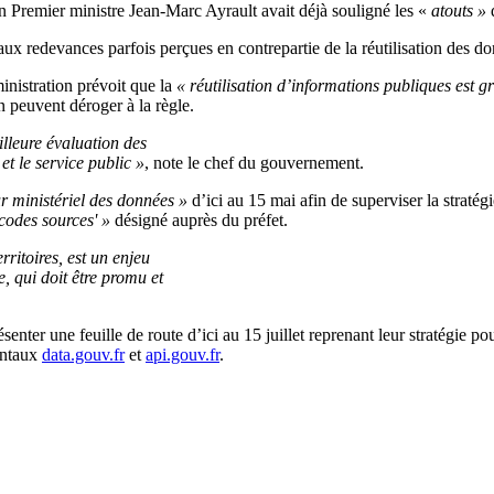
en Premier ministre Jean-Marc Ayrault avait déjà souligné les «
atouts »
d
 aux redevances parfois perçues en contrepartie de la réutilisation des do
inistration prévoit que la
« réutilisation d’informations publiques est gr
n peuvent déroger à la règle.
lleure évaluation des
 et le service public »
, note le chef du gouvernement.
r ministériel des données »
d’ici au 15 mai afin de superviser la strat
codes sources' »
désigné auprès du préfet.
rritoires, est un enjeu
, qui doit être promu et
nter une feuille de route d’ici au 15 juillet reprenant leur stratégie pou
entaux
data.gouv.fr
et
api.gouv.fr
.