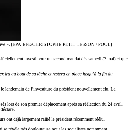
n productive ». [EPA-EFE/CHRISTOPHE PETIT TESSON / POOL]
fficiellement investi pour un second mandat dès samedi (7 mai) et que
 ira au bout de sa tâche et restera en place jusqu’à la fin du
 le lendemain de l’investiture du président nouvellement élu. La
sés lors de son premier déplacement après sa réélection du 24 avril.
l déclaré.
eurs ont déjà largement rallié le président récemment réélu.
i se révèle très douloureuse pour les socialistes notamment.