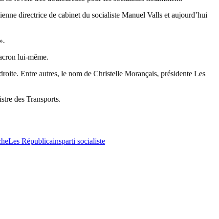
enne directrice de cabinet du socialiste Manuel Valls et aujourd’hui
»
.
Macron lui-même.
 droite. Entre autres, le nom de Christelle Morançais, présidente Les
stre des Transports.
che
Les Républicains
parti socialiste