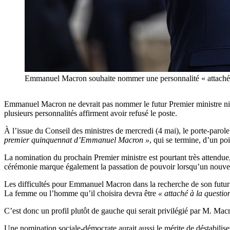
Emmanuel Macron souhaite nommer une personnalité « attaché
Emmanuel Macron ne devrait pas nommer le futur Premier ministre ni l
plusieurs personnalités affirment avoir refusé le poste.
À l’issue du Conseil des ministres de mercredi (4 mai), le porte-par
premier quinquennat d’Emmanuel Macron »
, qui se termine, d’un poi
La nomination du prochain Premier ministre est pourtant très attendue,
cérémonie marque également la passation de pouvoir lorsqu’un nouvea
Les difficultés pour Emmanuel Macron dans la recherche de son futur P
La femme ou l’homme qu’il choisira devra être
« attaché à la questio
C’est donc un profil plutôt de gauche qui serait privilégié par M. Macro
Une nomination sociale-démocrate aurait aussi le mérite de déstabilise