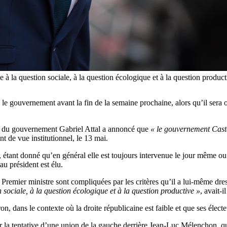
e à la question sociale, à la question écologique et à la questio
e gouvernement avant la fin de la semaine prochaine, alors qu’il sera o
ole du gouvernement Gabriel Attal a annoncé que
« le gouvernement Castex
nt de vue institutionnel, le 13 mai.
 étant donné qu’en général elle est toujours intervenue le jour même ou
u président est élu.
remier ministre sont compliquées par les critères qu’il a lui-même dres
n sociale, à la question écologique et à la question productive »
, avait-i
n, dans le contexte où la droite républicaine est faible et que ses élect
r la tentative d’une union de la gauche derrière Jean-Luc Mélenchon, qu