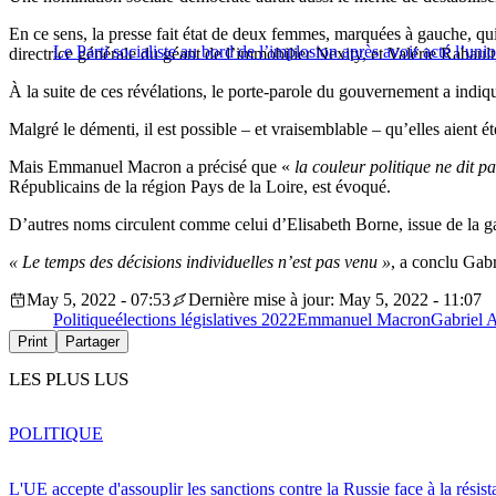
En ce sens, la presse fait état de deux femmes, marquées à gauche, qui
Le Parti socialiste au bord de l’implosion après avoir acté l’uni
directrice générale du géant de l’immobilier Nexity, et Valérie Rabault
À la suite de ces révélations, le porte-parole du gouvernement a indiq
Malgré le démenti, il est possible – et vraisemblable – qu’elles aient
Mais Emmanuel Macron a précisé que «
la couleur politique ne dit p
Républicains de la région Pays de la Loire, est évoqué.
D’autres noms circulent comme celui d’Elisabeth Borne, issue de la gau
« Le temps des décisions individuelles n’est pas venu »
, a conclu Gabr
May 5, 2022 - 07:53
Dernière mise à jour: May 5, 2022 - 11:07
Politique
élections législatives 2022
Emmanuel Macron
Gabriel A
Print
Partager
LES PLUS LUS
POLITIQUE
L'UE accepte d'assouplir les sanctions contre la Russie face à la résis