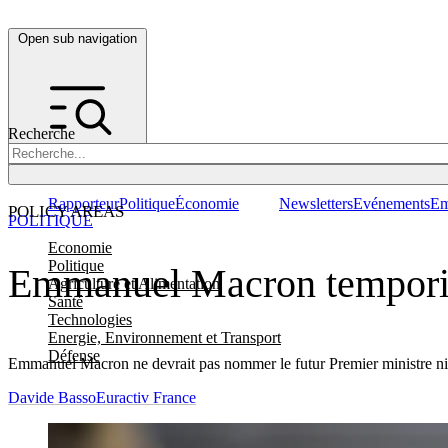
Open sub navigation
Recherche
Rapporteur
Politique
Économie
Newsletters
Evénements
Em
POLICY AREAS
POLITIQUE
Economie
Politique
Emmanuel Macron temporise
Agriculture et Alimentation
Santé
Technologies
Energie, Environnement et Transport
Défense
Emmanuel Macron ne devrait pas nommer le futur Premier ministre ni l
Davide Basso
Euractiv France