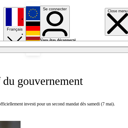
Se connecter
Close menu
English
Français
Deutsch
Vous êtes déconnecté.
Se connecter
Español
Lumières éteintes
f du gouvernement
fficiellement investi pour un second mandat dès samedi (7 mai).