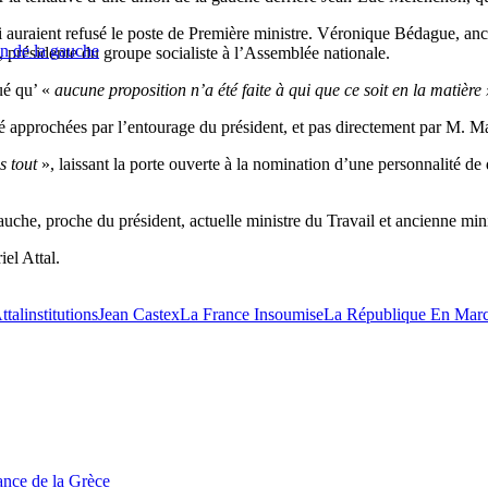
 auraient refusé le poste de Première ministre. Véronique Bédague, anci
on de la gauche
, présidente du groupe socialiste à l’Assemblée nationale.
ué qu’ «
aucune proposition n’a été faite à qui que ce soit en la matière 
 été approchées par l’entourage du président, et pas directement par M. 
as tout
», laissant la porte ouverte à la nomination d’une personnalité de
che, proche du président, actuelle ministre du Travail et ancienne mini
iel Attal.
ttal
institutions
Jean Castex
La France Insoumise
La République En Mar
tance de la Grèce