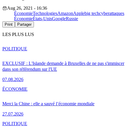
Aug 26, 2021 - 16:36
Économie
Technologies
Amazon
Apple
big tech
cyberattaques
Économie
États-Unis
Google
Russie
Print
Partager
LES PLUS LUS
POLITIQUE
EXCLUSIF : L'Islande demande à Bruxelles de ne pas s'immiscer
dans son référendum sur l'UE
07.08.2026
ÉCONOMIE
Merci la Chine : elle a sauvé l’économie mondiale
27.07.2026
POLITIQUE