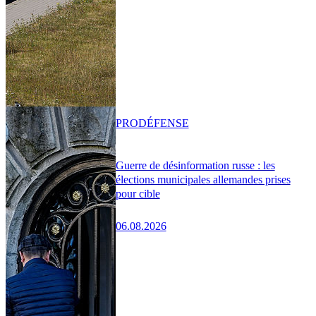
PRO
DÉFENSE
Guerre de désinformation russe : les
élections municipales allemandes prises
pour cible
06.08.2026