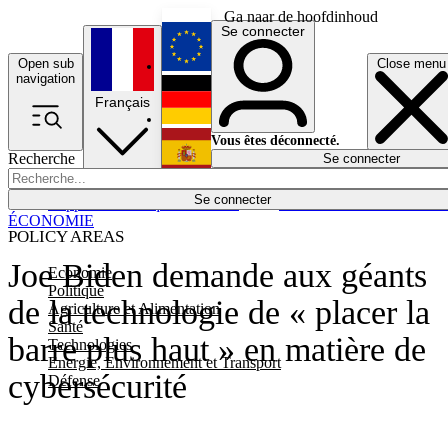
Ga naar de hoofdinhoud
Se connecter
Open sub
Close menu
English
navigation
Français
Deutsch
Vous êtes déconnecté.
Recherche
Se connecter
Español
Lumières éteintes
Se connecter
Rapporteur
Politique
Économie
Newsletters
Evénements
Em
ÉCONOMIE
POLICY AREAS
Joe Biden demande aux géants
Economie
Politique
de la technologie de « placer la
Agriculture et Alimentation
Santé
barre plus haut » en matière de
Technologies
Energie, Environnement et Transport
cybersécurité
Défense