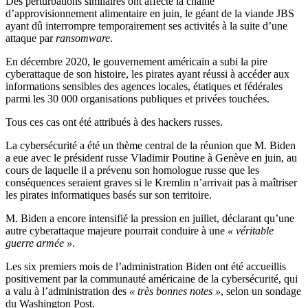
Des perturbations similaires ont affecté la chaîne
d’approvisionnement alimentaire en juin, le géant de la viande JBS
ayant dû interrompre temporairement ses activités à la suite d’une
attaque par
ransomware
.
En décembre 2020, le gouvernement américain a subi la pire
cyberattaque de son histoire, les pirates ayant réussi à accéder aux
informations sensibles des agences locales, étatiques et fédérales
parmi les 30 000 organisations publiques et privées touchées.
Tous ces cas ont été attribués à des hackers russes.
La cybersécurité a été un thème central de la réunion que M. Biden
a eue avec le président russe Vladimir Poutine à Genève en juin, au
cours de laquelle il a prévenu son homologue russe que les
conséquences seraient graves si le Kremlin n’arrivait pas à maîtriser
les pirates informatiques basés sur son territoire.
M. Biden a encore intensifié la pression en juillet, déclarant qu’une
autre cyberattaque majeure pourrait conduire à une
« véritable
guerre armée »
.
Les six premiers mois de l’administration Biden ont été accueillis
positivement par la communauté américaine de la cybersécurité, qui
a valu à l’administration des
« très bonnes notes »
, selon un sondage
du Washington Post.