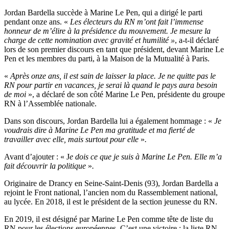
Jordan Bardella succède à Marine Le Pen, qui a dirigé le parti
pendant onze ans. «
Les électeurs du RN m’ont fait l’immense
honneur de m’élire à la présidence du mouvement. Je mesure la
charge de cette nomination avec gravité et humilité »
, a-t-il déclaré
lors de son premier discours en tant que président, devant Marine Le
Pen et les membres du parti, à la Maison de la Mutualité à Paris.
«
Après onze ans, il est sain de laisser la place. Je ne quitte pas le
RN pour partir en vacances, je serai là quand le pays aura besoin
de moi
», a déclaré de son côté Marine Le Pen, présidente du groupe
RN à l’Assemblée nationale.
Dans son discours, Jordan Bardella lui a également hommage : «
Je
voudrais dire à Marine Le Pen ma gratitude et ma fierté de
travailler avec elle, mais surtout pour elle
»
.
Avant d’ajouter : « J
e dois ce que je suis à Marine Le Pen. Elle m’a
fait découvrir la politique
»
.
Originaire de Drancy en Seine-Saint-Denis (93), Jordan Bardella a
rejoint le Front national, l’ancien nom du Rassemblement national,
au lycée. En 2018, il est le président de la section jeunesse du RN.
En 2019, il est désigné par Marine Le Pen comme tête de liste du
RN pour les élections européennes. C’est une victoire : la liste RN