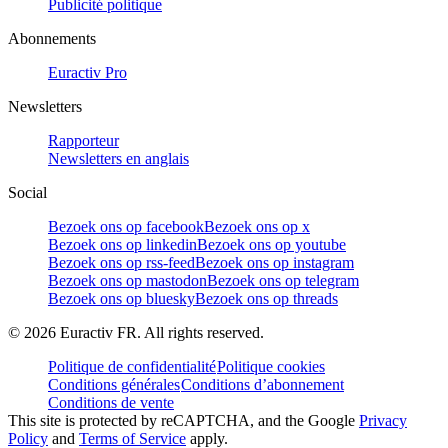
Publicité politique
Abonnements
Euractiv Pro
Newsletters
Rapporteur
Newsletters en anglais
Social
Bezoek ons op facebook
Bezoek ons op x
Bezoek ons op linkedin
Bezoek ons op youtube
Bezoek ons op rss-feed
Bezoek ons op instagram
Bezoek ons op mastodon
Bezoek ons op telegram
Bezoek ons op bluesky
Bezoek ons op threads
©
2026
Euractiv FR. All rights reserved.
Politique de confidentialité
Politique cookies
Conditions générales
Conditions d’abonnement
Conditions de vente
This site is protected by reCAPTCHA, and the Google
Privacy
Policy
and
Terms of Service
apply.