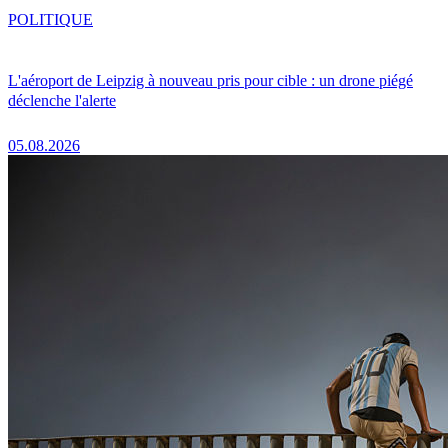
POLITIQUE
L'aéroport de Leipzig à nouveau pris pour cible : un drone piégé
déclenche l'alerte
05.08.2026