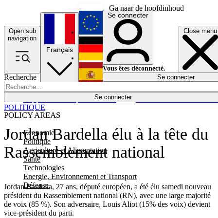
Ga naar de hoofdinhoud
Se connecter
Open sub
Close menu
English
navigation
Français
Deutsch
Vous êtes déconnecté.
Recherche
Se connecter
Español
Lumières éteintes
Se connecter
Rapporteur
Politique
Économie
Newsletters
Evénements
Em
POLITIQUE
POLICY AREAS
Jordan Bardella élu à la tête du
Economie
Politique
Rassemblement national
Agriculture et Alimentation
Santé
Technologies
Energie, Environnement et Transport
Défense
Jordan Bardella, 27 ans, député européen, a été élu samedi nouveau
président du Rassemblement national (RN), avec une large majorité
de voix (85 %). Son adversaire, Louis Aliot (15% des voix) devient
vice-président du parti.