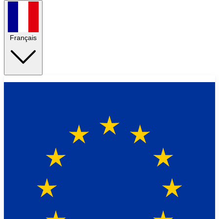
Français