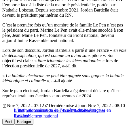
l’emporte face à la liste de la majorité présidentielle, portée par
Nathalie Loiseau. Depuis septembre 2021, Jordan Bardella était
devenu le président par intérim du RN.
C’est la première fois qu’un membre de la famille Le Pen n’est pas
le président du parti. Marine Le Pen avait elle-même succédé à son
père, Jean-Marie Le Pen, fondateur du Front national, devenu
aujourd’hui le Rassemblement national.
Lors de son discours, Jordan Bardella a parlé d’une France «
en voie
de déclassification, qui est comme un avion sans
pilote ». Son
objectif est clair : «
faire triompher les idées nationales
» lors de
l’élection présidentielle de 2027, a-t-il dit.
«
La bataille électorale ne peut être gagnée sans gagner la bataille
idéologique et culturelle
», a-t-il ajouté.
Sur le plan électoral, Jordan Bardella a également déclaré qu’il se
représenterait aux élections européennes de 2024.
Nov 7, 2022 - 07:12
Dernière mise à jour: Nov 7, 2022 - 08:10
L’institutionnalisation de l’extrême droite française en
Politique
institutions
Jordan Bardella
Marine Le Pen
marche
Rassemblement national
Print
Partager