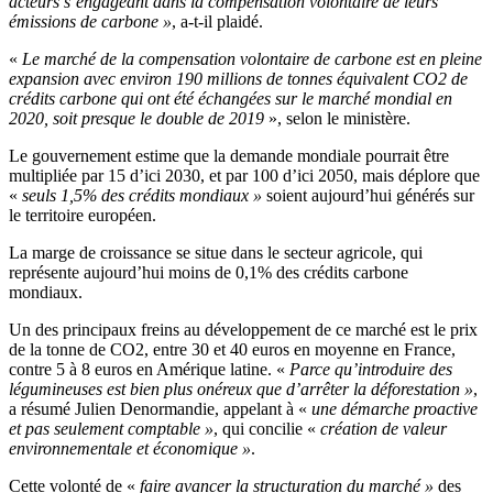
acteurs s’engageant dans la compensation volontaire de leurs
émissions de carbone »
, a-t-il plaidé.
«
Le marché de la compensation volontaire de carbone est en pleine
expansion avec environ 190 millions de tonnes équivalent CO2 de
crédits carbone qui ont été échangées sur le marché mondial en
2020, soit presque le double de 2019
», selon le ministère.
Le gouvernement estime que la demande mondiale pourrait être
multipliée par 15 d’ici 2030, et par 100 d’ici 2050, mais déplore que
«
seuls 1,5% des crédits mondiaux »
soient aujourd’hui générés sur
le territoire européen.
La marge de croissance se situe dans le secteur agricole, qui
représente aujourd’hui moins de 0,1% des crédits carbone
mondiaux.
Un des principaux freins au développement de ce marché est le prix
de la tonne de CO2, entre 30 et 40 euros en moyenne en France,
contre 5 à 8 euros en Amérique latine. «
Parce qu’introduire des
légumineuses est bien plus onéreux que d’arrêter la déforestation »
,
a résumé Julien Denormandie, appelant à «
une démarche proactive
et pas seulement comptable »
, qui concilie «
création de valeur
environnementale et économique »
.
Cette volonté de «
faire avancer la structuration du marché »
des