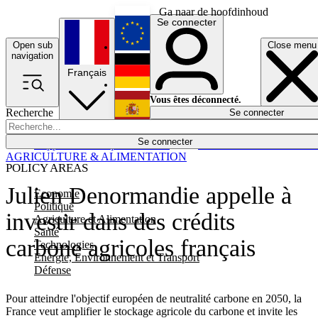
Ga naar de hoofdinhoud
Se connecter
Open sub
Close menu
English
navigation
Français
Deutsch
Vous êtes déconnecté.
Recherche
Se connecter
Español
Lumières éteintes
Se connecter
Rapporteur
Politique
Économie
Newsletters
Evénements
Em
AGRICULTURE & ALIMENTATION
POLICY AREAS
Julien Denormandie appelle à
Economie
Politique
investir dans des crédits
Agriculture et Alimentation
Santé
carbone agricoles français
Technologies
Energie, Environnement et Transport
Défense
Pour atteindre l'objectif européen de neutralité carbone en 2050, la
France veut amplifier le stockage agricole du carbone et invite les