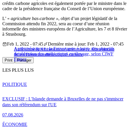
crédits carbone agricoles est également portée par le ministre dans le
cadre de la présidence française du Conseil de l’Union européenne.
L’ «
agriculture bas-carbone »
, objet d’un projet législatif de la
Commission attendu fin 2022, sera au coeur d’une réunion
informelle des ministres européens de l’Agriculture, les 7 et 8 février
à Strasbourg.
Feb 1, 2022 - 07:45
Dernière mise à jour: Feb 1, 2022 - 07:45
Antibiorésistance : la France reste « loin » des objectifs
Agriculture & Alimentation
Agriculture & Alimentation
de réduction des antibiotiques en élevage, selon CIWF
Julien Denormandie
neutralité carbone
France
Print
Partager
LES PLUS LUS
POLITIQUE
EXCLUSIF : L'Islande demande à Bruxelles de ne pas s'immiscer
dans son référendum sur l'UE
07.08.2026
ÉCONOMIE