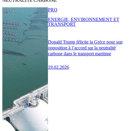
NEUTRALITÉ CARBONE
PRO
ENERGIE, ENVIRONNEMENT ET
TRANSPORT
Donald Trump félicite la Grèce pour son
opposition à l’accord sur la neutralité
carbone dans le transport maritime
19.02.2026