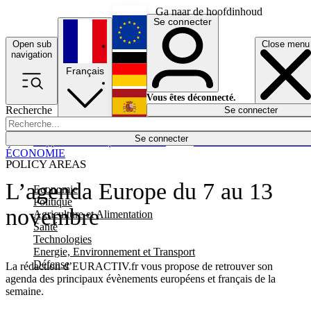
Ga naar de hoofdinhoud
Se connecter
Open sub
Close menu
English
navigation
Français
Deutsch
Vous êtes déconnecté.
Recherche
Se connecter
Español
Lumières éteintes
Se connecter
Rapporteur
Politique
Économie
Newsletters
Evénements
Em
ÉCONOMIE
POLICY AREAS
L’agenda Europe du 7 au 13
Economie
Politique
novembre
Agriculture et Alimentation
Santé
Technologies
Energie, Environnement et Transport
Défense
La rédaction d’EURACTIV.fr vous propose de retrouver son
agenda des principaux évènements européens et français de la
semaine.