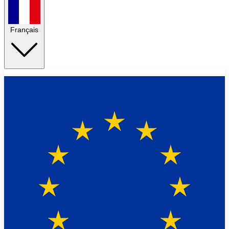
Français