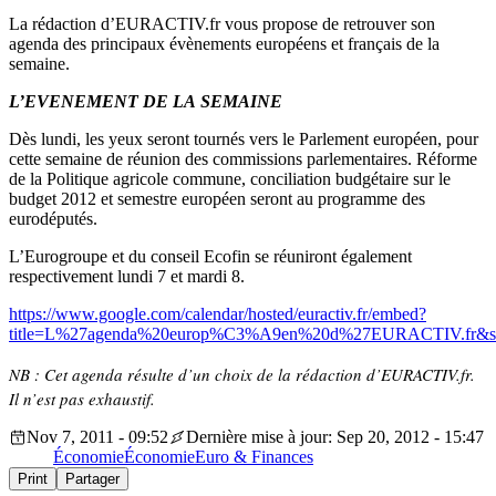
La rédaction d’EURACTIV.fr vous propose de retrouver son
agenda des principaux évènements européens et français de la
semaine.
L’EVENEMENT DE LA SEMAINE
Dès lundi, les yeux seront tournés vers le Parlement européen, pour
cette semaine de réunion des commissions parlementaires. Réforme
de la Politique agricole commune, conciliation budgétaire sur le
budget 2012 et semestre européen seront au programme des
eurodéputés.
L’Eurogroupe et du conseil Ecofin se réuniront également
respectivement lundi 7 et mardi 8.
https://www.google.com/calendar/hosted/euractiv.fr/embed?
title=L%27agenda%20europ%C3%A9en%20d%27EURACTIV.fr&showTz
NB : Cet agenda résulte d’un choix de la rédaction d’EURACTIV.fr.
Il n’est pas exhaustif.
Nov 7, 2011 - 09:52
Dernière mise à jour: Sep 20, 2012 - 15:47
Économie
Économie
Euro & Finances
Print
Partager