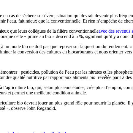
e en cas de sécheresse sévère, situation qui devrait devenir plus fréque
etenir l’eau, fait mieux que la conventionnelle. Et rien n’empêche de che
ieux que leurs collègues de la filière conventionnelle
avec des revenus 
orsque cette « prime au bio » descend à 5 %, signifiant qu’il y a donc
à un mode bio ne doit pas que reposer sur la question du rendement: « n
 éliminer la conversion des cultures en biocarburants et nous orienter ver
montrer : pesticides, pollution de l’eau par les nitrates et les phosphate
indre qualité nutritive par rapport aux aliments bio -révélée par 12 des 1
à l’agriculture bio, qui, selon plusieurs études, crée plus d’emploi, com
eurs et permet une meilleure condition animale.
culture bio devrait jouer un plus grand rôle pour nourrir la planète. Il 
losé », observe John Reganold.