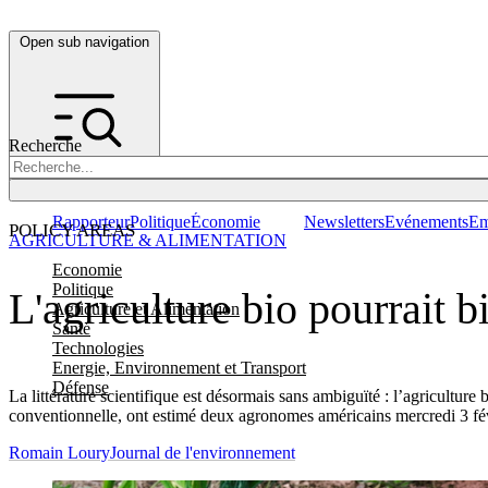
Open sub navigation
Recherche
Rapporteur
Politique
Économie
Newsletters
Evénements
Em
POLICY AREAS
AGRICULTURE & ALIMENTATION
Economie
Politique
L'agriculture bio pourrait b
Agriculture et Alimentation
Santé
Technologies
Energie, Environnement et Transport
Défense
La littérature scientifique est désormais sans ambiguïté : l’agriculture
conventionnelle, ont estimé deux agronomes américains mercredi 3 fé
Romain Loury
Journal de l'environnement