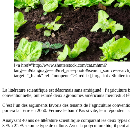
[<a href="http://www.shutterstock.com/cat.mhtml?
lang=en&language=en&ref_site=photo&search_source=sear
target="_blank" rel="noopener">Crédit : [Jurga Jot / Shutters
La littérature scientifique est désormais sans ambiguïté : l’agriculture
conventionnelle, ont estimé deux agronomes américains mercredi 3 fé
C’est l’un des arguments favoris des tenants de l’agriculture convention
portera la Terre en 2050. Fermez le ban ? Pas si vite, leur réponden
Analysant 40 ans de littérature scientifique comparant les deux types 
8 % à 25 % selon le type de culture. Avec la polyculture bio, il peut ai