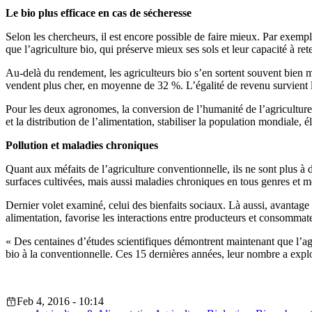
Le bio plus efficace en cas de sécheresse
Selon les chercheurs, il est encore possible de faire mieux. Par exempl
que l’agriculture bio, qui préserve mieux ses sols et leur capacité à r
Au-delà du rendement, les agriculteurs bio s’en sortent souvent bien m
vendent plus cher, en moyenne de 32 %. L’égalité de revenu survient l
Pour les deux agronomes, la conversion de l’humanité de l’agriculture 
et la distribution de l’alimentation, stabiliser la population mondiale,
Pollution et maladies chroniques
Quant aux méfaits de l’agriculture conventionnelle, ils ne sont plus à dé
surfaces cultivées, mais aussi maladies chroniques en tous genres et mo
Dernier volet examiné, celui des bienfaits sociaux. Là aussi, avantage 
alimentation, favorise les interactions entre producteurs et consommat
« Des centaines d’études scientifiques démontrent maintenant que l’agri
bio à la conventionnelle. Ces 15 dernières années, leur nombre a exp
Feb 4, 2016 - 10:14