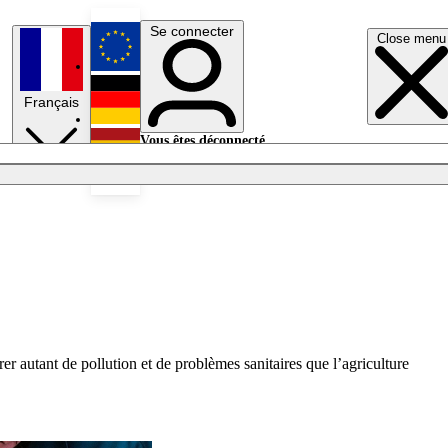
Se connecter
Close menu
English
Français
Deutsch
Vous êtes déconnecté.
Se connecter
Español
Lumières éteintes
rer autant de pollution et de problèmes sanitaires que l’agriculture