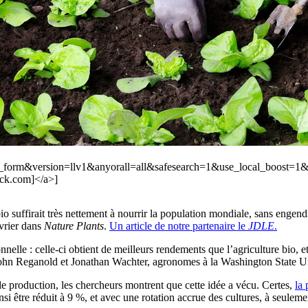
ch_form&version=llv1&anyorall=all&safesearch=1&use_local_boo
tock.com]</a>]
 bio suffirait très nettement à nourrir la population mondiale, sans engend
vrier dans
Nature Plants
.
Un article de notre partenaire le
JDLE
.
nelle : celle-ci obtient de meilleurs rendements que l’agriculture bio, e
t John Reganold et Jonathan Wachter, agronomes à la Washington State U
de production, les chercheurs montrent que cette idée a vécu. Certes,
la 
nsi être réduit à 9 %, et avec une rotation accrue des cultures, à seulem