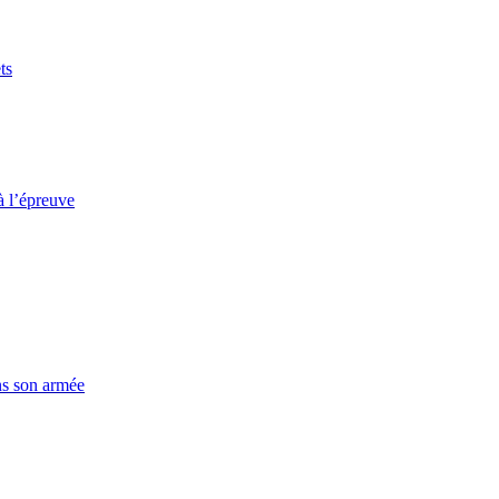
ts
à l’épreuve
ns son armée