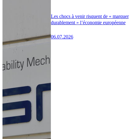
Les chocs à venir risquent de « marquer
durablement » l’économie européenne
06.07.2026