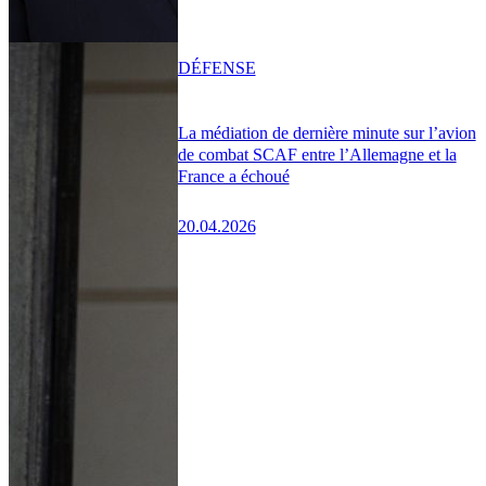
DÉFENSE
La médiation de dernière minute sur l’avion
de combat SCAF entre l’Allemagne et la
France a échoué
20.04.2026