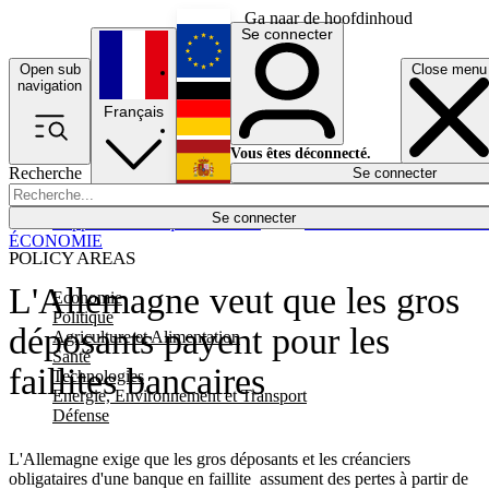
Ga naar de hoofdinhoud
Se connecter
Open sub
Close menu
English
navigation
Français
Deutsch
Vous êtes déconnecté.
Recherche
Se connecter
Español
Lumières éteintes
Se connecter
Rapporteur
Politique
Économie
Newsletters
Evénements
Em
ÉCONOMIE
POLICY AREAS
L'Allemagne veut que les gros
Economie
Politique
déposants payent pour les
Agriculture et Alimentation
Santé
faillites bancaires
Technologies
Energie, Environnement et Transport
Défense
L'Allemagne exige que les gros déposants et les créanciers
obligataires d'une banque en faillite assument des pertes à partir de