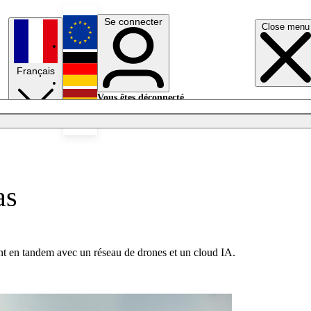
Se connecter
Close menu
English
Français
Deutsch
Vous êtes déconnecté.
Se connecter
Español
Lumières éteintes
as
ant en tandem avec un réseau de drones et un cloud IA.