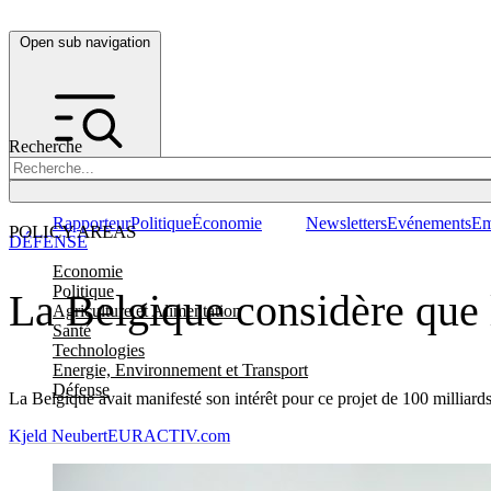
Open sub navigation
Recherche
Rapporteur
Politique
Économie
Newsletters
Evénements
Em
POLICY AREAS
DÉFENSE
Economie
Politique
La Belgique considère que 
Agriculture et Alimentation
Santé
Technologies
Energie, Environnement et Transport
Défense
La Belgique avait manifesté son intérêt pour ce projet de 100 milliar
Kjeld Neubert
EURACTIV.com