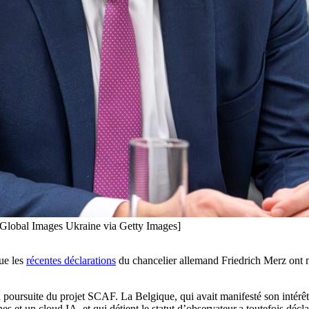
/Global Images Ukraine via Getty Images]
ue les
récentes déclarations
du chancelier allemand Friedrich Merz ont 
 poursuite du projet SCAF. La Belgique, qui avait manifesté son intérê
et un cloud IA, et qui détient le statut d’observateur,a toutefois décla