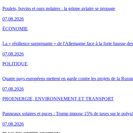
Poulets, bovins et ours polaires : la grippe aviaire se propage
07.08.2026
ÉCONOMIE
La « résilience surprenante » de l'Allemagne face à la forte hausse de
07.08.2026
POLITIQUE
Quatre pays européens mettent en garde contre les projets de la Russi
07.08.2026
PRO
ENERGIE, ENVIRONNEMENT ET TRANSPORT
Panneaux solaires et puces : Trump impose 15% de taxes sur le polysi
07.08.2026