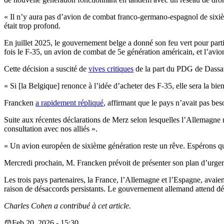
« Il n’y aura pas d’avion de combat franco-germano-espagnol de sixi
était trop profond.
En juillet 2025, le gouvernement belge a donné son feu vert pour pa
fois le F-35, un avion de combat de 5e génération américain, et l’avio
Cette décision a suscité de
vives critiques
de la part du PDG de Dassaul
« Si [la Belgique] renonce à l’idée d’acheter des F-35, elle sera la bien
Francken
a rapidement répliqué
, affirmant que le pays n’avait pas bes
Suite aux récentes déclarations de Merz selon lesquelles l’Allemagne 
consultation avec nos alliés ».
« Un avion européen de sixième génération reste un rêve. Espérons qu’il
Mercredi prochain, M. Francken prévoit de présenter son plan d’urgen
Les trois pays partenaires, la France, l’Allemagne et l’Espagne, avaie
raison de désaccords persistants. Le gouvernement allemand attend dés
Charles Cohen a contribué à cet article.
Feb 20, 2026 - 15:30