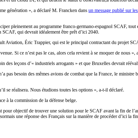
ème génération », a déclaré M. Francken dans
un message publié sur les
rticiper pleinement au programme franco-germano-espagnol SCAF, tout 
n SCAF, qui devrait idéalement être prêt d’ici 2040.
t Aviation, Éric Trappier, qui est le principal contractant du projet S
venue. Si ce n’est pas le cas, alors cela revient à se moquer de nous », a 
oin des leçons d’« industriels arrogants » et que Bruxelles devrait réév
n’a pas besoin des mêmes avions de combat que la France, le ministre b
 se réalisera. Nous étudions toutes les options », a-t-il déclaré.
ce à la commission de la défense belge.
nt pour objectif de trouver une solution pour le SCAF avant la fin de l’a
ormais une réponse des Français sur la manière de procéder d’ici la fi