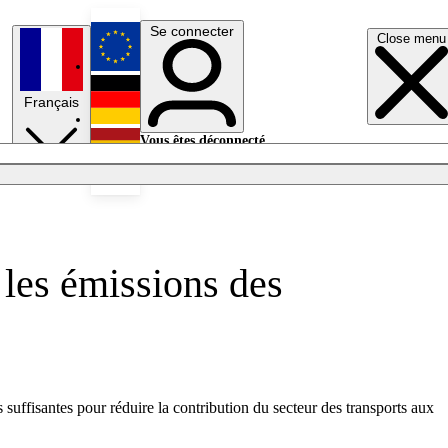
Se connecter
Close menu
English
Français
Deutsch
Vous êtes déconnecté.
Se connecter
Español
Lumières éteintes
 les émissions des
 suffisantes pour réduire la contribution du secteur des transports aux