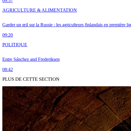
09:57
AGRICULTURE & ALIMENTATION
Garder un œil sur la Russie : les agriculteurs finlandais en première li
09:20
POLITIQUE
Entre Sánchez and Frederiksen
08:42
PLUS DE CETTE SECTION