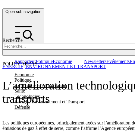
Open sub navigation
Recherche
Rapporteur
Politique
Économie
Newsletters
Evénements
Em
POLICY AREAS
ENERGIE, ENVIRONNEMENT ET TRANSPORT
Economie
Politique
L’amélioration technologiqu
Agriculture et Alimentation
Santé
transports
Technologies
Energie, Environnement et Transport
Défense
Les politiques européennes, principalement axées sur l’amélioration de 
émissions de gaz à effet de serre, comme l’affirme l’Agence europée