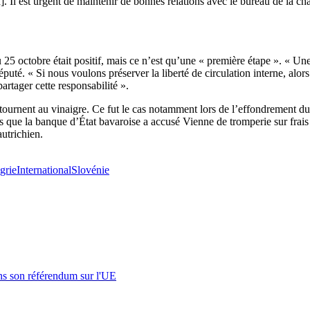
 Il est urgent de maintenir de bonnes relations avec le bureau de la ch
octobre était positif, mais ce n’est qu’une « première étape ». « Une co
uté. « Si nous voulons préserver la liberté de circulation interne, alor
rtager cette responsabilité ».
h tournent au vinaigre. Ce fut le cas notamment lors de l’effondrement
ès que la banque d’État bavaroise a accusé Vienne de tromperie sur frais
autrichien.
grie
International
Slovénie
s son référendum sur l'UE