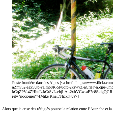
Poste frontière dans les Alpes [<a href="https://www.fli
aZmv52-aex5Ub-yHmb8K-5P8ofc-2kswyZ-aCrrFr-n5qpr-
kCqZPV-4ZHbuL-kCrSvL-ehjLAi-2xhVCw-aE7e8S-dgQGRZ-
rel="noopener">[Mike Knell/Flickr]</a>]
Alors que la crise des réfugiés pousse la relation entre l’Autriche et 