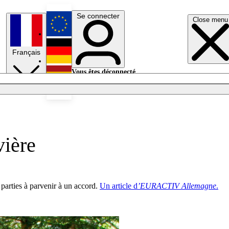
Se connecter
Close menu
English
Français
Deutsch
Vous êtes déconnecté.
Se connecter
Español
Lumières éteintes
vière
 parties à parvenir à un accord.
Un article d
’EURACTIV Allemagne
.