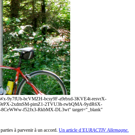
-b27BWx-9y7fUb-bcVMZH-bcsy9F-a9rbxd-3KVE4t-resvrX-
-2d9rPX-2xdmSM-pimZ1-2TVU3h-rwbQMA-9ydR6X-
8CeWWw-f52Jx3-RkbMX-DL3wt" target="_blank"
 parties à parvenir à un accord.
Un article d
’EURACTIV Allemagne
.