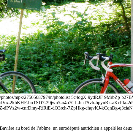
ckr.com/photos/mpk/2750568797/in/photolist-5c4ogX-9ydRJF-9MrbZp
8mbJVx-2khKHF-buTSD7-29jwn5-o4o7CL-buTSvb-bpynRk-aKcPfa
dPVz2w-cnrDmy-RiRiE-dQ3reh-7ZpHkg-ehqvKJ-kCqnBg-q3ciaN-
la Bavière au bord de l’abîme, un eurodéputé autrichien a appelé les deux