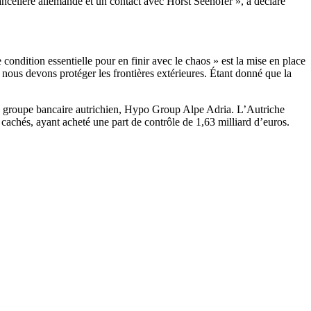
ancelière allemande et un contact avec Horst Seehofer », a déclaré
ndition essentielle pour en finir avec le chaos » est la mise en place
s nous devons protéger les frontières extérieures. Étant donné que la
 du groupe bancaire autrichien, Hypo Group Alpe Adria. L’Autriche
 cachés, ayant acheté une part de contrôle de 1,63 milliard d’euros.