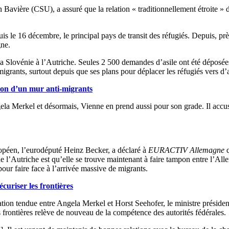
 Bavière (CSU), a assuré que la relation « traditionnellement étroite » de
puis le 16 décembre, le principal pays de transit des réfugiés. Depuis, p
gne.
a Slovénie à l’Autriche. Seules 2 500 demandes d’asile ont été déposées
grants, surtout depuis que ses plans pour déplacer les réfugiés vers d’
ion d’un mur anti-migrants
ela Merkel et désormais, Vienne en prend aussi pour son grade. Il accus
opéen, l’eurodéputé Heinz Becker, a déclaré à
EURACTIV Allemagne
q
de l’Autriche est qu’elle se trouve maintenant à faire tampon entre l’All
pour faire face à l’arrivée massive de migrants.
uriser les frontières
ion tendue entre Angela Merkel et Horst Seehofer, le ministre président
es frontières relève de nouveau de la compétence des autorités fédérales.