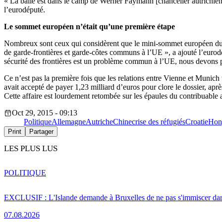
« La balle est dans le camp de Werner Faymann [chancelier autrichien].
l’eurodéputé.
Le sommet européen n’était qu’une première étape
Nombreux sont ceux qui considèrent que le mini-sommet européen du 25 
de garde-frontières et garde-côtes communs à l’UE », a ajouté l’eurodép
sécurité des frontières est un problème commun à l’UE, nous devons pa
Ce n’est pas la première fois que les relations entre Vienne et Munic
avait accepté de payer 1,23 milliard d’euros pour clore le dossier, apr
Cette affaire est lourdement retombée sur les épaules du contribuable 
Oct 29, 2015 - 09:13
Politique
Allemagne
Autriche
Chine
crise des réfugiés
Croatie
Hon
Print
Partager
LES PLUS LUS
POLITIQUE
EXCLUSIF : L'Islande demande à Bruxelles de ne pas s'immiscer dan
07.08.2026