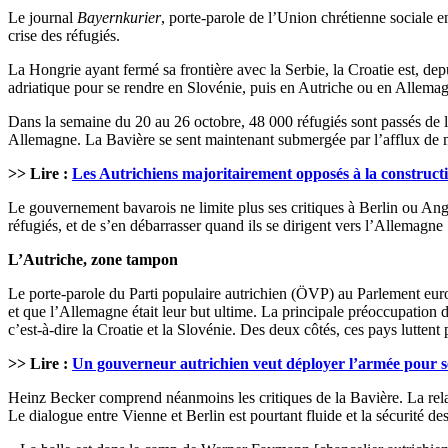
Le journal
Bayernkurier
, porte-parole de l’Union chrétienne sociale en
crise des réfugiés.
La Hongrie ayant fermé sa frontière avec la Serbie, la Croatie est, de
adriatique pour se rendre en Slovénie, puis en Autriche ou en Allema
Dans la semaine du 20 au 26 octobre, 48 000 réfugiés sont passés de l
Allemagne. La Bavière se sent maintenant submergée par l’afflux de mi
>> Lire :
Les Autrichiens majoritairement opposés à la construct
Le gouvernement bavarois ne limite plus ses critiques à Berlin ou Ang
réfugiés, et de s’en débarrasser quand ils se dirigent vers l’Allemagne
L’Autriche, zone tampon
Le porte-parole du Parti populaire autrichien (ÖVP) au Parlement eur
et que l’Allemagne était leur but ultime. La principale préoccupation 
c’est-à-dire la Croatie et la Slovénie. Des deux côtés, ces pays luttent 
>> Lire :
Un gouverneur autrichien veut déployer l’armée pour séc
Heinz Becker comprend néanmoins les critiques de la Bavière. La relat
Le dialogue entre Vienne et Berlin est pourtant fluide et la sécurité d