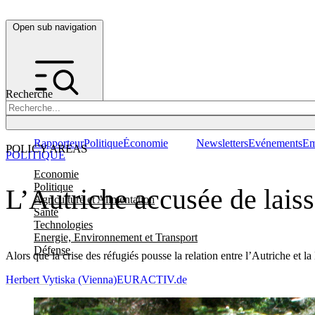
Open sub navigation
Recherche
Rapporteur
Politique
Économie
Newsletters
Evénements
Em
POLICY AREAS
POLITIQUE
Economie
Politique
L’Autriche accusée de laiss
Agriculture et Alimentation
Santé
Technologies
Energie, Environnement et Transport
Défense
Alors que la crise des réfugiés pousse la relation entre l’Autriche et 
Herbert Vytiska (Vienna)
EURACTIV.de