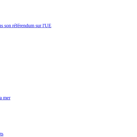
s son référendum sur l'UE
la mer
ts