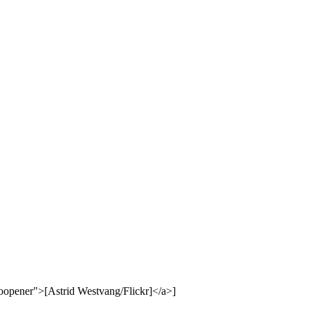
oopener">[Astrid Westvang/Flickr]</a>]