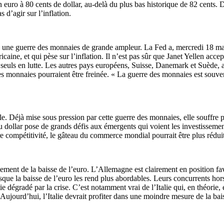
ro à 80 cents de dollar, au-delà du plus bas historique de 82 cents. D
d’agir sur l’inflation.
ns une guerre des monnaies de grande ampleur. La Fed a, mercredi 18 ma
aine, et qui pèse sur l’inflation. Il n’est pas sûr que Janet Yellen accep
seuls en lutte. Les autres pays européens, Suisse, Danemark et Suède, a
 des monnaies pourraient être freinée. « La guerre des monnaies est souv
iale. Déjà mise sous pression par cette guerre des monnaies, elle souffr
dollar pose de grands défis aux émergents qui voient les investissements 
e compétitivité, le gâteau du commerce mondial pourrait être plus réduit à
ement de la baisse de l’euro. L’Allemagne est clairement en position fav
rsque la baisse de l’euro les rend plus abordables. Leurs concurrents ho
 dégradé par la crise. C’est notamment vrai de l’Italie qui, en théorie, es
. Aujourd’hui, l’Italie devrait profiter dans une moindre mesure de la bai