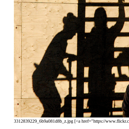
3312839229_6b9a081d8b_z.jpg [<a href="https://www.flickr.co