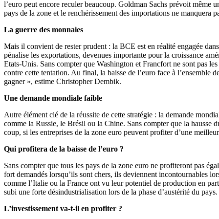
l’euro peut encore reculer beaucoup. Goldman Sachs prévoit même un eu
pays de la zone et le renchérissement des importations ne manquera pas 
La guerre des monnaies
Mais il convient de rester prudent : la BCE est en réalité engagée da
pénalise les exportations, devenues importante pour la croissance améric
Etats-Unis. Sans compter que Washington et Francfort ne sont pas les 
contre cette tentation. Au final, la baisse de l’euro face à l’ensemble
gagner », estime Christopher Dembik.
Une demande mondiale faible
Autre élément clé de la réussite de cette stratégie : la demande mond
comme la Russie, le Brésil ou la Chine. Sans compter que la hausse du 
coup, si les entreprises de la zone euro peuvent profiter d’une meilleur
Qui profitera de la baisse de l’euro ?
Sans compter que tous les pays de la zone euro ne profiteront pas égal
fort demandés lorsqu’ils sont chers, ils deviennent incontournables lo
comme l’Italie ou la France ont vu leur potentiel de production en partie
subi une forte désindustrialisation lors de la phase d’austérité du pays
L’investissement va-t-il en profiter ?