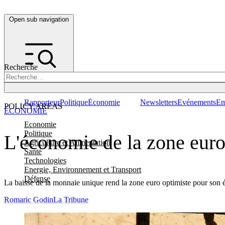
Open sub navigation
Recherche
Rapporteur
Politique
Économie
Newsletters
Evénements
Em
POLICY AREAS
ÉCONOMIE
Economie
Politique
L'économie de la zone euro 
Agriculture et Alimentation
Santé
Technologies
Energie, Environnement et Transport
Défense
La baisse de la monnaie unique rend la zone euro optimiste pour son é
Romaric Godin
La Tribune