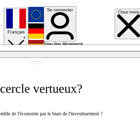
Se connecter
Close menu
English
Français
Deutsch
Vous êtes déconnecté.
Se connecter
Español
Lumières éteintes
 cercle vertueux?
mble de l'économie par le biais de l'investissement ?