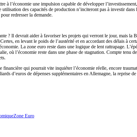
ettre à l’économie une impulsion capable de développer l’investissement, 
e utilisation des capacités de production n’inciteront pas à investir dans
e pour redresser la demande.
e ? Il devrait aider à favoriser les projets qui verront le jour, mais la
Certes, en levant le poids de l’austérité et en accordant des délais à c
conomie. La zone euro reste dans une logique de lent rattrapage. L’épé
Italie, où l’économie reste dans une phase de stagnation. Compte tenu d
ts.
inancière qui pourrait vite inquiéter l’économie réelle, encore traumat
iards d’euros de dépenses supplémentaires en Allemagne, la reprise de la 
nomique
Zone Euro