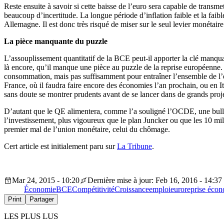
Reste ensuite à savoir si cette baisse de l’euro sera capable de transm
beaucoup d’incertitude. La longue période d’inflation faible et la faibl
Allemagne. Il est donc très risqué de miser sur le seul levier monétair
La pièce manquante du puzzle
L’assouplissement quantitatif de la BCE peut-il apporter la clé manquant
là encore, qu’il manque une pièce au puzzle de la reprise européenne. 
consommation, mais pas suffisamment pour entraîner l’ensemble de l’é
France, où il faudra faire encore des économies l’an prochain, ou en 
sans doute se montrer prudents avant de se lancer dans de grands proje
D’autant que le QE alimentera, comme l’a souligné l’OCDE, une bulle f
l’investissement, plus vigoureux que le plan Juncker ou que les 10 mill
premier mal de l’union monétaire, celui du chômage.
Cert article est initialement paru sur
La Tribune
.
Mar 24, 2015 - 10:20
Dernière mise à jour: Feb 16, 2016 - 14:37
Économie
BCE
Compétitivité
Croissance
emploi
euro
reprise éco
Print
Partager
LES PLUS LUS