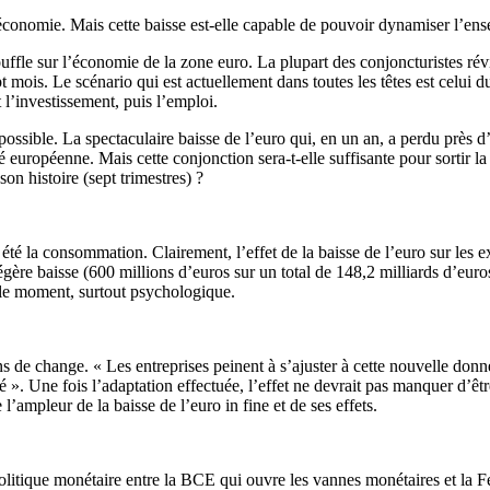
conomie. Mais cette baisse est-elle capable de pouvoir dynamiser l’ense
fle sur l’économie de la zone euro. La plupart des conjoncturistes révi
t mois. Le scénario qui est actuellement dans toutes les têtes est celui
t l’investissement, puis l’emploi.
si possible. La spectaculaire baisse de l’euro qui, en un an, a perdu près 
é européenne. Mais cette conjonction sera-t-elle suffisante pour sortir l
on histoire (sept trimestres) ?
été la consommation. Clairement, l’effet de la baisse de l’euro sur les ex
ère baisse (600 millions d’euros sur un total de 148,2 milliards d’euros)
r le moment, surtout psychologique.
ons de change. « Les entreprises peinent à s’ajuster à cette nouvelle d
é ». Une fois l’adaptation effectuée, l’effet ne devrait pas manquer d’êt
 l’ampleur de la baisse de l’euro in fine et de ses effets.
olitique monétaire entre la BCE qui ouvre les vannes monétaires et la Fe