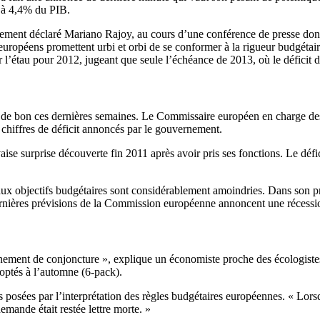
it à 4,4% du PIB.
mplement déclaré Mariano Rajoy, au cours d’une conférence de presse don
européens promettent urbi et orbi de se conformer à la rigueur budgétair
er l’étau pour 2012, jugeant que seule l’échéance de 2013, où le déficit
n de bon ces dernières semaines. Le Commissaire européen en charge des 
s chiffres de déficit annoncés par le gouvernement.
 surprise découverte fin 2011 après avoir pris ses fonctions. Le déficit 
aux objectifs budgétaires sont considérablement amoindries. Dans son p
ernières prévisions de la Commission européenne annoncent une récessio
nement de conjoncture », explique un économiste proche des écologistes
doptés à l’automne (6-pack).
 posées par l’interprétation des règles budgétaires européennes. « Lorsq
emande était restée lettre morte. »