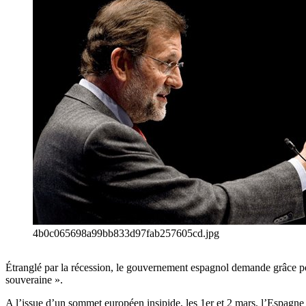
4b0c065698a99bb833d97fab257605cd.jpg
Étranglé par la récession, le gouvernement espagnol demande grâce po
souveraine ».
A l’issue d’un sommet européen insipide, les 1er et 2 mars, l’Espagne