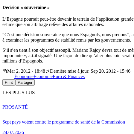
Décision « souveraine »
L’Espagne pourrait peut-être devenir le terrain de l’application grand
estime que son arbitrage relève des affaires nationales.
“C’est une décision souveraine que nous Espagnols, nous prenons”, a
à examiner les programmes de stabilité remis par les gouvernements.
S’il s’en tient à son objectif assoupli, Mariano Rajoy devra tout de m
importante », a-t-il signalé. Une façon de dire qu’aller plus loin ser
millions d’Espagnols.
Mar 2, 2012 - 18:48
Dernière mise à jour: Sep 20, 2012 - 15:46
Économie
Économie
Euro & Finances
Print
Partager
LES PLUS LUS
PRO
SANTÉ
Sept pays votent contre le programme de santé de la Commission
24.07.2026