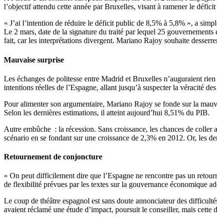
l’objectif attendu cette année par Bruxelles, visant à ramener le défic
« J’ai l’intention de réduire le déficit public de 8,5% à 5,8% », a si
Le 2 mars, date de la signature du traité par lequel 25 gouvernements 
fait, car les interprétations divergent. Mariano Rajoy souhaite desserr
Mauvaise surprise
Les échanges de politesse entre Madrid et Bruxelles n’auguraient rie
intentions réelles de l’Espagne, allant jusqu’à suspecter la véracité de
Pour alimenter son argumentaire, Mariano Rajoy se fonde sur la mauvaise
Selon les dernières estimations, il atteint aujourd’hui 8,51% du PIB.
Autre embûche : la récession. Sans croissance, les chances de coller 
scénario en se fondant sur une croissance de 2,3% en 2012. Or, les d
Retournement de conjoncture
« On peut difficilement dire que l’Espagne ne rencontre pas un retour
de flexibilité prévues par les textes sur la gouvernance économique a
Le coup de théâtre espagnol est sans doute annonciateur des difficultés
avaient réclamé une étude d’impact, poursuit le conseiller, mais cette d