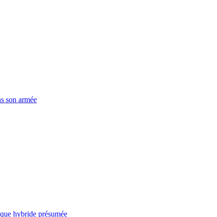
ns son armée
taque hybride présumée