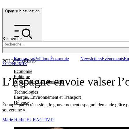
Open sub navigation
Recherche
Rapporteur
Politique
Économie
Newsletters
Evénements
Em
POLICY AREAS
ÉCONOMIE
Economie
Politique
L’Espagne envoie valser l’
Agriculture et Alimentation
Santé
Technologies
Energie, Environnement et Transport
Défense
Étranglé par la récession, le gouvernement espagnol demande grâce po
souveraine ».
Marie Herbet
EURACTIV.fr