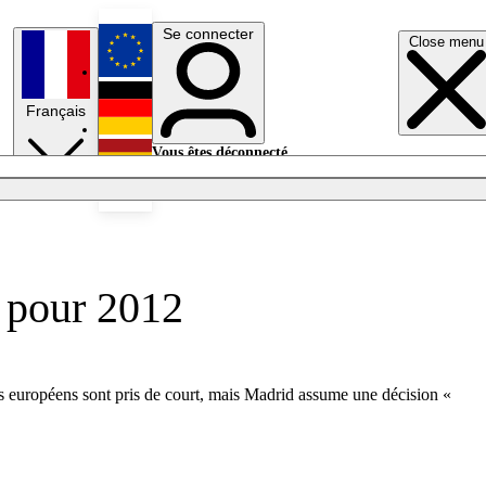
Se connecter
Close menu
English
Français
Deutsch
Vous êtes déconnecté.
Se connecter
Español
Lumières éteintes
n pour 2012
s européens sont pris de court, mais Madrid assume une décision «