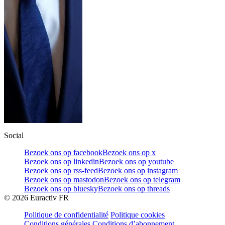
Social
Bezoek ons op facebook
Bezoek ons op x
Bezoek ons op linkedin
Bezoek ons op youtube
Bezoek ons op rss-feed
Bezoek ons op instagram
Bezoek ons op mastodon
Bezoek ons op telegram
Bezoek ons op bluesky
Bezoek ons op threads
©
2026
Euractiv FR
Politique de confidentialité
Politique cookies
Conditions générales
Conditions d’abonnement