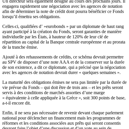
Un directeur sera également désigné au cours des prochains jours. Il
engagera rapidement une négociation avec les agences de notation
afin de déterminer la note de crédit dont pourra bénéficier ce Fonds
lorsqu’il émettra ses obligations.
Celles-ci, qualifiées d’ »eurobonds » par un diplomate de haut rang
ayant participé à la création du Fonds, seront garanties de manière
individuelle par les États, à hauteur de 120% de leur clé de
répartition au capital de la Banque centrale européenne et au prorata
de la tranche émise.
Ajouté à des rehaussements de crédits, ce schéma devrait permettre
au SPV de disposer d’une note AAA et de la conserver sur la durée
de son existence, a dit ce diplomate, qui a précisé que la négociation
avec les agences de notation devrait durer « quelques semaines ».
La maturité des obligations émises ne sera pas limitée par la durée de
vie prévue du Fonds – qui doit être de trois ans – et les prêts seront
servis à des conditions de marchés assorties d’une marge
« équivalente à celle appliquée à la Grèce », soit 300 points de base,
a-t-il encore dit.
Enfin, il ne sera pas nécessaire de revenir devant chaque parlement
national pour déclencher un financement mais les programmes de
réformes et les conditions associées aux prêts qui seront consentis
devront faire l’objet d’une discussion et d’un vote au sein de