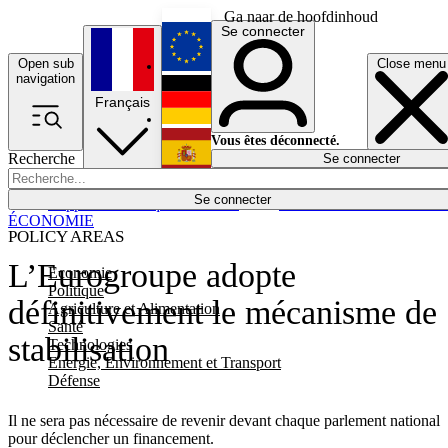
Ga naar de hoofdinhoud
Se connecter
Open sub
Close menu
English
navigation
Français
Deutsch
Vous êtes déconnecté.
Recherche
Se connecter
Español
Lumières éteintes
Se connecter
Rapporteur
Politique
Économie
Newsletters
Evénements
Em
ÉCONOMIE
POLICY AREAS
L’Eurogroupe adopte
Economie
Politique
définitivement le mécanisme de
Agriculture et Alimentation
Santé
stabilisation
Technologies
Energie, Environnement et Transport
Défense
Il ne sera pas nécessaire de revenir devant chaque parlement national
pour déclencher un financement.