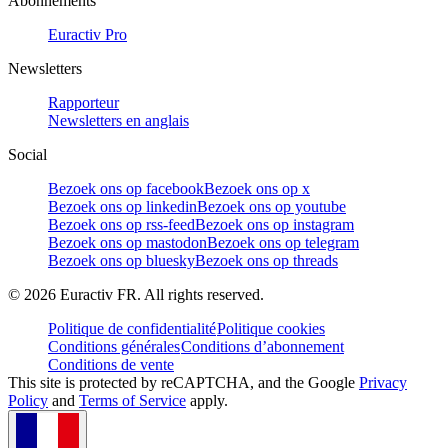
Abonnements
Euractiv Pro
Newsletters
Rapporteur
Newsletters en anglais
Social
Bezoek ons op facebook
Bezoek ons op x
Bezoek ons op linkedin
Bezoek ons op youtube
Bezoek ons op rss-feed
Bezoek ons op instagram
Bezoek ons op mastodon
Bezoek ons op telegram
Bezoek ons op bluesky
Bezoek ons op threads
©
2026
Euractiv FR. All rights reserved.
Politique de confidentialité
Politique cookies
Conditions générales
Conditions d’abonnement
Conditions de vente
This site is protected by reCAPTCHA, and the Google
Privacy
Policy
and
Terms of Service
apply.