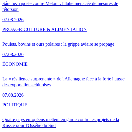
Sánchez riposte contre Meloni : l'Italie menacée de mesures de
rétorsion
07.08.2026
PRO
AGRICULTURE & ALIMENTATION
Poulets, bovins et ours polaires : la grippe aviaire se propage
07.08.2026
ÉCONOMIE
La « résilience surprenante » de l'Allemagne face à la forte hausse
des exportations chinoises
07.08.2026
POLITIQUE
Quatre pays européens mettent en garde contre les projets de la
Russie pour l'Ossétie du Sud