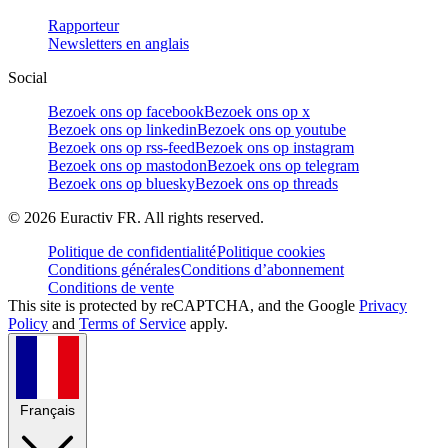
Rapporteur
Newsletters en anglais
Social
Bezoek ons op facebook
Bezoek ons op x
Bezoek ons op linkedin
Bezoek ons op youtube
Bezoek ons op rss-feed
Bezoek ons op instagram
Bezoek ons op mastodon
Bezoek ons op telegram
Bezoek ons op bluesky
Bezoek ons op threads
©
2026
Euractiv FR. All rights reserved.
Politique de confidentialité
Politique cookies
Conditions générales
Conditions d’abonnement
Conditions de vente
This site is protected by reCAPTCHA, and the Google
Privacy
Policy
and
Terms of Service
apply.
Français