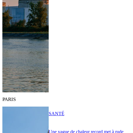
PARIS
SANTÉ
Une vague de chaleur record met à rude