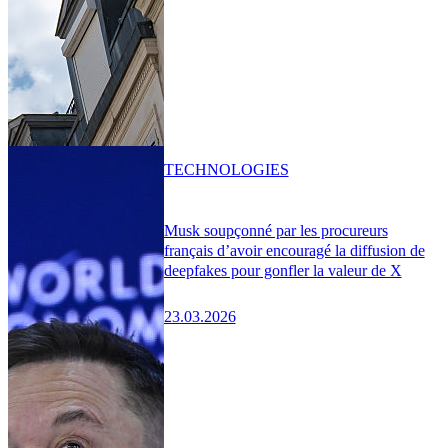
TECHNOLOGIES
Musk soupçonné par les procureurs
français d’avoir encouragé la diffusion de
deepfakes pour gonfler la valeur de X
23.03.2026