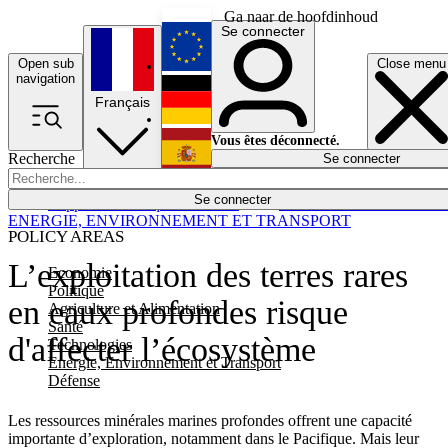
Ga naar de hoofdinhoud
Se connecter
Open sub
Close menu
English
navigation
Français
Deutsch
Vous êtes déconnecté.
Recherche
Se connecter
Español
Lumières éteintes
Se connecter
Rapporteur
Politique
Économie
Newsletters
Evénements
Em
ENERGIE, ENVIRONNEMENT ET TRANSPORT
POLICY AREAS
L’exploitation des terres rares
Economie
Politique
en eaux profondes risque
Agriculture et Alimentation
Santé
d'affecter l’écosystème
Technologies
Energie, Environnement et Transport
Défense
Les ressources minérales marines profondes offrent une capacité
importante d’exploration, notamment dans le Pacifique. Mais leur