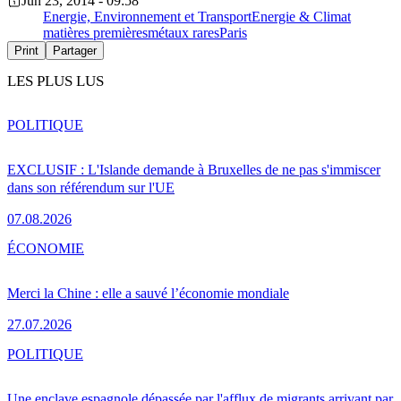
Jun 23, 2014 - 09:58
Energie, Environnement et Transport
Energie & Climat
matières premières
métaux rares
Paris
Print
Partager
LES PLUS LUS
POLITIQUE
EXCLUSIF : L'Islande demande à Bruxelles de ne pas s'immiscer
dans son référendum sur l'UE
07.08.2026
ÉCONOMIE
Merci la Chine : elle a sauvé l’économie mondiale
27.07.2026
POLITIQUE
Une enclave espagnole dépassée par l'afflux de migrants arrivant par