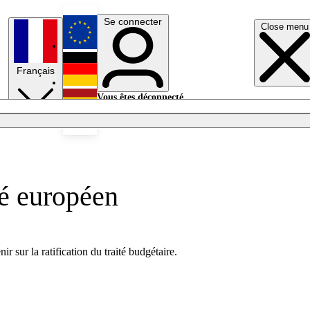
Se connecter
Close menu
English
Français
Deutsch
Vous êtes déconnecté.
Se connecter
Español
Lumières éteintes
té européen
 sur la ratification du traité budgétaire.