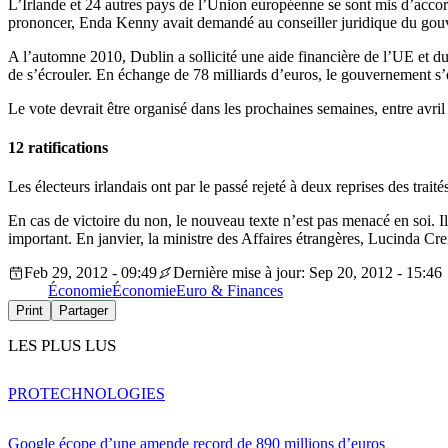
L’Irlande et 24 autres pays de l’Union européenne se sont mis d’accord 
prononcer, Enda Kenny avait demandé au conseiller juridique du gou
A l’automne 2010, Dublin a sollicité une aide financière de l’UE et 
de s’écrouler. En échange de 78 milliards d’euros, le gouvernement s’e
Le vote devrait être organisé dans les prochaines semaines, entre avril
12 ratifications
Les électeurs irlandais ont par le passé rejeté à deux reprises des tr
En cas de victoire du non, le nouveau texte n’est pas menacé en soi. Il 
important. En janvier, la ministre des Affaires étrangères, Lucinda Crei
Feb 29, 2012 - 09:49
Dernière mise à jour: Sep 20, 2012 - 15:46
Économie
Économie
Euro & Finances
Print
Partager
LES PLUS LUS
PRO
TECHNOLOGIES
Google écope d’une amende record de 890 millions d’euros