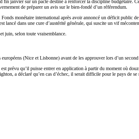
fin janvier sur un pacte destiné à renforcer la discipline budgétaire. Ce
vernement de préparer un avis sur le bien-fondé d’un référendum.
du Fonds monétaire international après avoir annoncé un déficit public
st lancé dans une cure d’austérité générale, qui suscite un vif méconte
 et juin, selon toute vraisemblance.
aités européens (Nice et Lisbonne) avant de les approuver lors d’un seco
est prévu qu’il puisse entrer en application à partir du moment où douze É
ghton, a déclaré qu’en cas d’échec, il serait difficile pour le pays de s