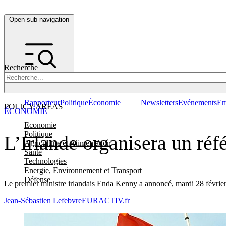
Open sub navigation
Recherche
Rapporteur
Politique
Économie
Newsletters
Evénements
Em
POLICY AREAS
ÉCONOMIE
Economie
Politique
L’Irlande organisera un réf
Agriculture et Alimentation
Santé
Technologies
Energie, Environnement et Transport
Défense
Le premier ministre irlandais Enda Kenny a annoncé, mardi 28 février, q
Jean-Sébastien Lefebvre
EURACTIV.fr