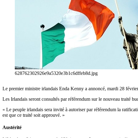
628762302926e9a5320e3b1c6dffeb8d.jpg
Le premier ministre irlandais Enda Kenny a annoncé, mardi 28 février, q
Les Irlandais seront consultés par référendum sur le nouveau traité b
« Le peuple irlandais sera invité à autoriser par référendum la ratificat
est que ce traité soit approuvé. »
Austérité