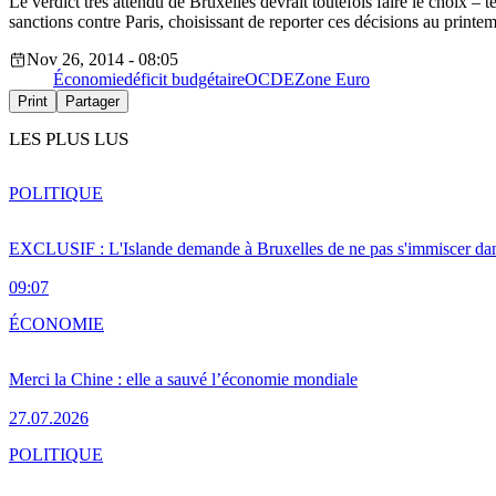
Le verdict très attendu de Bruxelles devrait toutefois faire le choix 
sanctions contre Paris, choisissant de reporter ces décisions au print
Nov 26, 2014 - 08:05
Économie
déficit budgétaire
OCDE
Zone Euro
Print
Partager
LES PLUS LUS
POLITIQUE
EXCLUSIF : L'Islande demande à Bruxelles de ne pas s'immiscer dan
09:07
ÉCONOMIE
Merci la Chine : elle a sauvé l’économie mondiale
27.07.2026
POLITIQUE