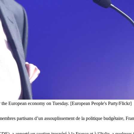
for the European economy on Tuesday. [European People's Party/Flickr]
res partisans d’un assouplissement de la politique budgétaire, France
 a apporté un soutien inespéré à la France et à l’Italie, a quelques j