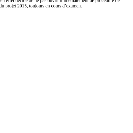
 a en effet décidé de ne pas ouvrir immédiatement de procédure de
ve du projet 2015, toujours en cours d’examen.