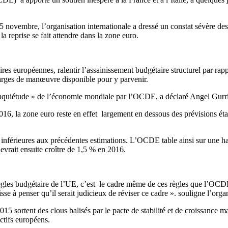
25 novembre, l’organisation internationale a dressé un constat sévère des 
 la reprise se fait attendre dans la zone euro.
es européennes, ralentir l’assainissement budgétaire structurel par rappo
arges de manœuvre disponible pour y parvenir.
inquiétude » de l’économie mondiale par l’OCDE, a déclaré Angel Gurrí
6, la zone euro reste en effet largement en dessous des prévisions éta
le inférieures aux précédentes estimations. L’OCDE table ainsi sur une
vrait ensuite croître de 1,5 % en 2016.
règles budgétaire de l’UE, c’est le cadre même de ces règles que l’OCDE 
sse à penser qu’il serait judicieux de réviser ce cadre ». souligne l’orga
015 sortent des clous balisés par le pacte de stabilité et de croissance m
ctifs européens.