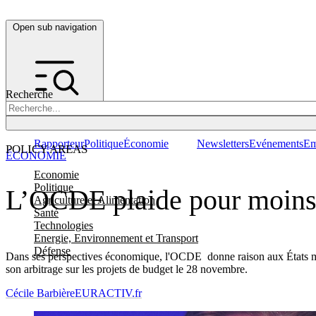
Open sub navigation
Recherche
Rapporteur
Politique
Économie
Newsletters
Evénements
Em
POLICY AREAS
ÉCONOMIE
Economie
Politique
L’OCDE plaide pour moins 
Agriculture et Alimentation
Santé
Technologies
Energie, Environnement et Transport
Défense
Dans ses perspectives économique, l'OCDE donne raison aux États memb
son arbitrage sur les projets de budget le 28 novembre.
Cécile Barbière
EURACTIV.fr