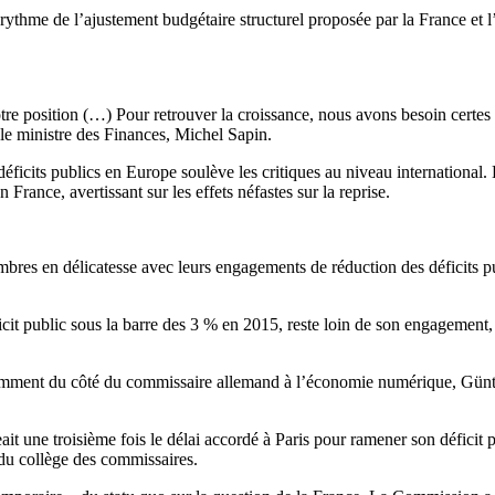
ythme de l’ajustement budgétaire structurel proposée par la France et l’
position (…) Pour retrouver la croissance, nous avons besoin certes de
 le ministre des Finances, Michel Sapin.
 déficits publics en Europe soulève les critiques au niveau international
rance, avertissant sur les effets néfastes sur la reprise.
bres en délicatesse avec leurs engagements de réduction des déficits p
it public sous la barre des 3 % en 2015, reste loin de son engagement, 
notamment du côté du commissaire allemand à l’économie numérique, Günt
it une troisième fois le délai accordé à Paris pour ramener son déficit pu
 du collège des commissaires.