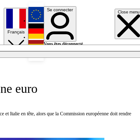
Se connecter
Close menu
English
Français
Deutsch
Vous êtes déconnecté.
Se connecter
Español
Lumières éteintes
one euro
 et Italie en tête, alors que la Commission européenne doit rendre