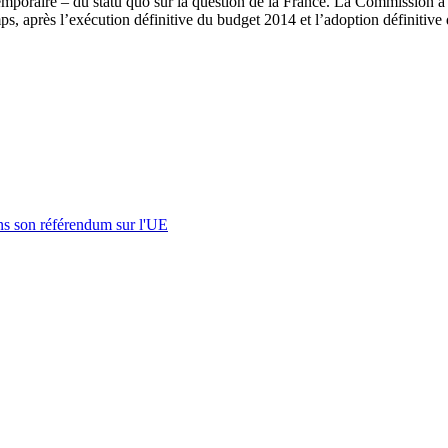
– temporaire – du statu quo sur la question de la France. La Commission
emps, après l’exécution définitive du budget 2014 et l’adoption définiti
s son référendum sur l'UE