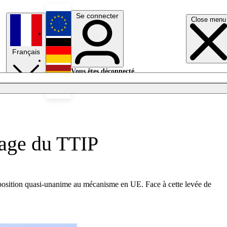
Se connecter
Close menu
English
Français
Deutsch
Vous êtes déconnecté.
Se connecter
Español
Lumières éteintes
trage du TTIP
e opposition quasi-unanime au mécanisme en UE. Face à cette levée de