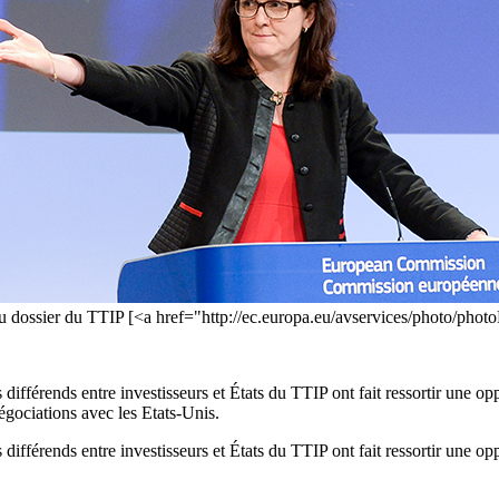
u dossier du TTIP [<a href="http://ec.europa.eu/avservices/photo/pho
es différends entre investisseurs et États du TTIP ont fait ressortir un
égociations avec les Etats-Unis.
s différends entre investisseurs et États du TTIP ont fait ressortir une 