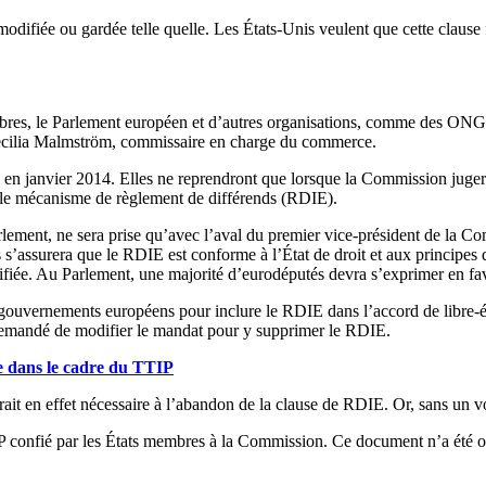
modifiée ou gardée telle quelle. Les États-Unis veulent que cette clause 
s, le Parlement européen et d’autres organisations, comme des ONG, de
Cecilia Malmström, commissaire en charge du commerce.
 en janvier 2014. Elles ne reprendront que lorsque la Commission jugera
t le mécanisme de règlement de différends (RDIE).
 Parlement, ne sera prise qu’avec l’aval du premier vice-président de la 
assurera que le RDIE est conforme à l’État de droit et aux principes d’
lifiée. Au Parlement, une majorité d’eurodéputés devra s’exprimer en fav
ouvernements européens pour inclure le RDIE dans l’accord de libre-éc
 demandé de modifier le mandat pour y supprimer le RDIE.
e dans le cadre du TTIP
en effet nécessaire à l’abandon de la clause de RDIE. Or, sans un vote
confié par les États membres à la Commission. Ce document n’a été offi