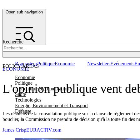
Open sub navigation
Recherche
Rapporteur
Politique
Économie
Newsletters
Evénements
Em
POLICY AREAS
ÉCONOMIE
Economie
Politique
L'opinion publique vent deb
Agriculture et Alimentation
Santé
Technologies
Energie, Environnement et Transport
Défense
Les résultats de la consultation publique sur la clause de règlement d
bouclier, la Commission ne prendra de décision qu'à la toute fin des n
James Crisp
EURACTIV.com