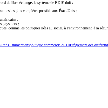
cord de libre-échange, le système de RDIE doit :
aranties les plus complètes possible aux États-Unis ;
 américains ;
 pays tiers ;
iques, comme les politiques liées au social, à l’environnement, à la sécurit
s
Frans Timmermans
politique commerciale
RDIE
règlement des différends