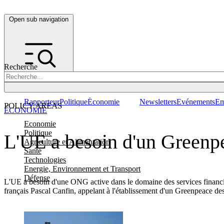
Open sub navigation
Recherche
Rapporteur
Politique
Économie
Newsletters
Evénements
Em
POLICY AREAS
ÉCONOMIE
Economie
Politique
L'UE a besoin d'un Greenpe
Agriculture et Alimentation
Santé
Technologies
Energie, Environnement et Transport
Défense
L'UE a besoin d'une ONG active dans le domaine des services financi
français Pascal Canfin, appelant à l'établissement d'un Greenpeace de