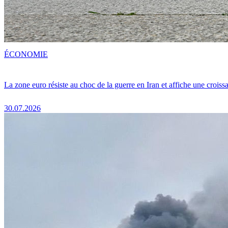
ÉCONOMIE
La zone euro résiste au choc de la guerre en Iran et affiche une crois
30.07.2026