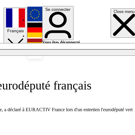
Se connecter
Close menu
English
Français
Deutsch
Vous êtes déconnecté.
Se connecter
Español
Lumières éteintes
eurodéputé français
e, a déclaré à EURACTIV France lors d'un entretien l'eurodéputé vert