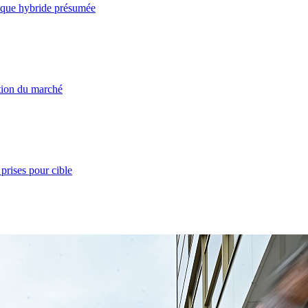
taque hybride présumée
ation du marché
prises pour cible