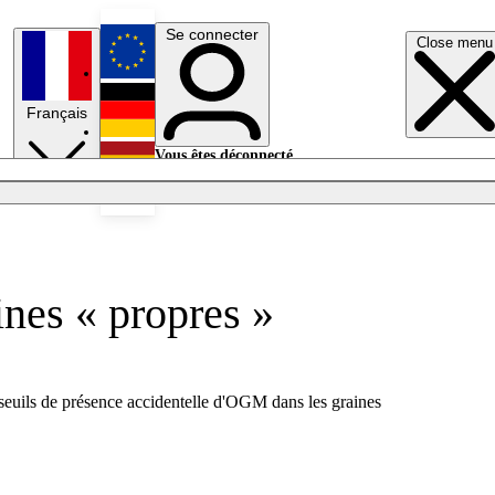
Se connecter
Close menu
English
Français
Deutsch
Vous êtes déconnecté.
Se connecter
Español
Lumières éteintes
nes « propres »
 seuils de présence accidentelle d'OGM dans les graines