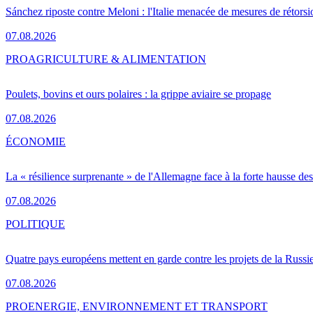
Sánchez riposte contre Meloni : l'Italie menacée de mesures de rétorsi
07.08.2026
PRO
AGRICULTURE & ALIMENTATION
Poulets, bovins et ours polaires : la grippe aviaire se propage
07.08.2026
ÉCONOMIE
La « résilience surprenante » de l'Allemagne face à la forte hausse de
07.08.2026
POLITIQUE
Quatre pays européens mettent en garde contre les projets de la Russi
07.08.2026
PRO
ENERGIE, ENVIRONNEMENT ET TRANSPORT