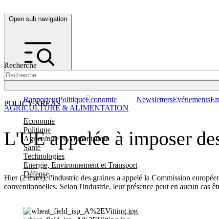
Open sub navigation
Recherche
Rapporteur
Politique
Économie
Newsletters
Evénements
Em
POLICY AREAS
AGRICULTURE & ALIMENTATION
Economie
Politique
L'UE appelée à imposer des
Agriculture et Alimentation
Santé
Technologies
Energie, Environnement et Transport
Défense
Hier (2 mars), l'industrie des graines a appelé la Commission europée
conventionnelles. Selon l'industrie, leur présence peut en aucun cas êt