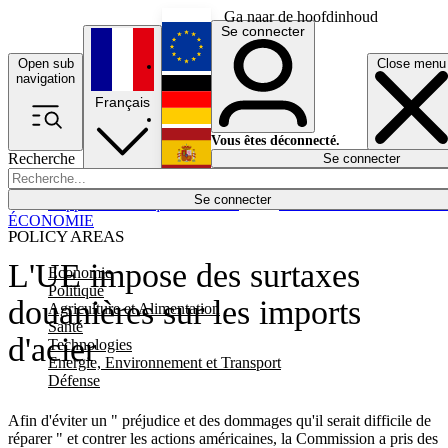
Ga naar de hoofdinhoud
Se connecter
Open sub
Close menu
English
navigation
Français
Deutsch
Vous êtes déconnecté.
Recherche
Se connecter
Español
Lumières éteintes
Se connecter
Rapporteur
Politique
Économie
Newsletters
Evénements
Em
ÉCONOMIE
POLICY AREAS
L'UE impose des surtaxes
Economie
Politique
douanières sur les imports
Agriculture et Alimentation
Santé
d'acier
Technologies
Energie, Environnement et Transport
Défense
Afin d'éviter un " préjudice et des dommages qu'il serait difficile de
réparer " et contrer les actions américaines, la Commission a pris des