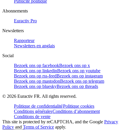
Publicité politique
Abonnements
Euractiv Pro
Newsletters
Rapporteur
Newsletters en anglais
Social
Bezoek ons op facebook
Bezoek ons op x
Bezoek ons op linkedin
Bezoek ons op youtube
Bezoek ons op rss-feed
Bezoek ons op instagram
Bezoek ons op mastodon
Bezoek ons op telegram
Bezoek ons op bluesky
Bezoek ons op threads
©
2026
Euractiv FR. All rights reserved.
Politique de confidentialité
Politique cookies
Conditions générales
Conditions d’abonnement
Conditions de vente
This site is protected by reCAPTCHA, and the Google
Privacy
Policy
and
Terms of Service
apply.