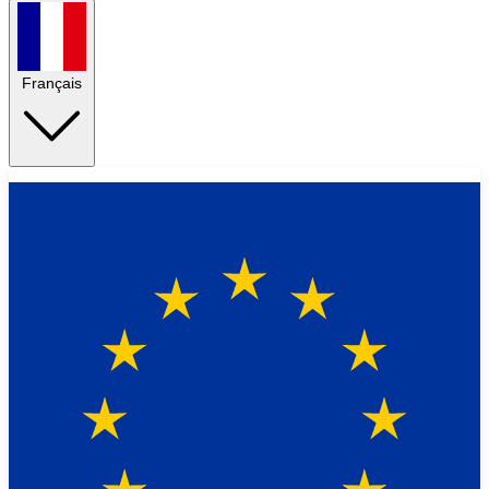
Français