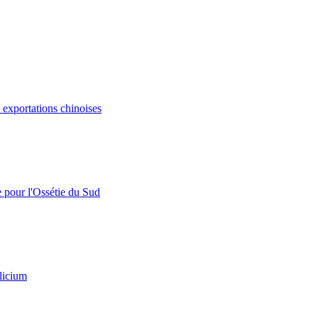
s exportations chinoises
e pour l'Ossétie du Sud
licium