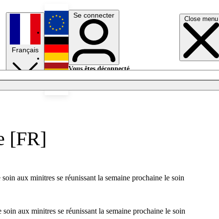
Se connecter
Close menu
English
Français
Deutsch
Vous êtes déconnecté.
Se connecter
Español
Lumières éteintes
ue [FR]
 soin aux minitres se réunissant la semaine prochaine le soin
e soin aux minitres se réunissant la semaine prochaine le soin