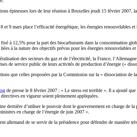
e.
stions épineuses lors de leur réunion à Bruxelles jeudi 15 février 2007, 
t 9 mars place l’efficacité énergétique, les énergies renouvelables et l
 fixé à 12,5% pour la part des biocarburants dans la consommation glob
liées à la nature des objectifs prévus pour les énergies renouvelables et 
ibéralisation des secteurs du gaz et de l’électricité, la France, l’Allem
s de service public de leurs activités de production d’énergie (« dissoc
tions que celles proposées par la Commission sur la « dissociation de la
ing
de presse le 8 février 2007 : « Le stress est terrible ». Il a ajouté q
es directives en vigueur soient pleinement appliquées.
aine dernière d’utiliser le pouvoir dont le gouvernement en charge de la 
ministres en charge de l’énergie de juin 2007 ».
t allemand de se servir de la présidence pour défendre de manière très 