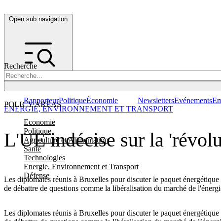
Open sub navigation
Recherche
Rapporteur
Politique
Économie
Newsletters
Evénements
Em
POLICY AREAS
ENERGIE, ENVIRONNEMENT ET TRANSPORT
Economie
Politique
L'UE indécise sur la 'révolu
Agriculture et Alimentation
Santé
Technologies
Energie, Environnement et Transport
Défense
Les diplomates réunis à Bruxelles pour discuter le paquet énergétique 
de débattre de questions comme la libéralisation du marché de l'énergi
Les diplomates réunis à Bruxelles pour discuter le paquet énergétique 