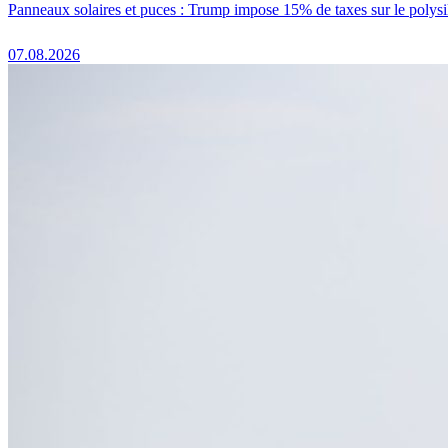
Panneaux solaires et puces : Trump impose 15% de taxes sur le polysi
07.08.2026