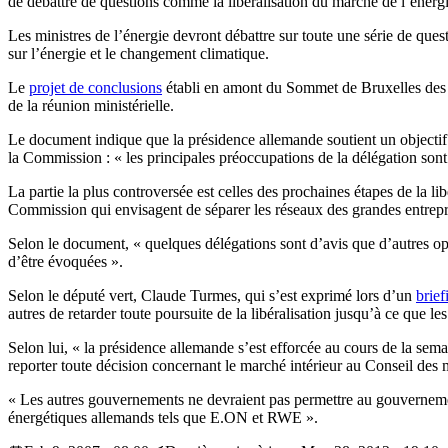
de débattre de questions comme la libéralisation du marché de l’énergi
Les ministres de l’énergie devront débattre sur toute une série de que
sur l’énergie et le changement climatique.
Le
projet de conclusions
établi en amont du Sommet de Bruxelles des 8 e
de la réunion ministérielle.
Le document indique que la présidence allemande soutient un objectif
la Commission : « les principales préoccupations de la délégation sont 
La partie la plus controversée est celles des prochaines étapes de la l
Commission qui envisagent de séparer les réseaux des grandes entreprise
Selon le document, « quelques délégations sont d’avis que d’autres op
d’être évoquées ».
Selon le député vert, Claude Turmes, qui s’est exprimé lors d’un
brief
autres de retarder toute poursuite de la libéralisation jusqu’à ce que l
Selon lui, « la présidence allemande s’est efforcée au cours de la sem
reporter toute décision concernant le marché intérieur au Conseil des 
« Les autres gouvernements ne devraient pas permettre au gouvernemen
énergétiques allemands tels que E.ON et RWE ».