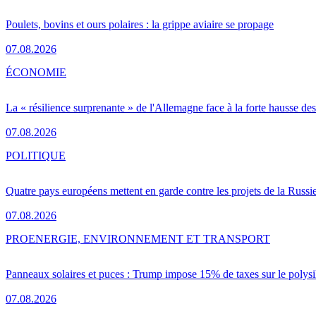
Poulets, bovins et ours polaires : la grippe aviaire se propage
07.08.2026
ÉCONOMIE
La « résilience surprenante » de l'Allemagne face à la forte hausse de
07.08.2026
POLITIQUE
Quatre pays européens mettent en garde contre les projets de la Russi
07.08.2026
PRO
ENERGIE, ENVIRONNEMENT ET TRANSPORT
Panneaux solaires et puces : Trump impose 15% de taxes sur le polysi
07.08.2026