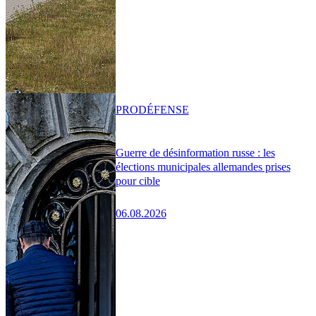
PRO
DÉFENSE
Guerre de désinformation russe : les
élections municipales allemandes prises
pour cible
06.08.2026