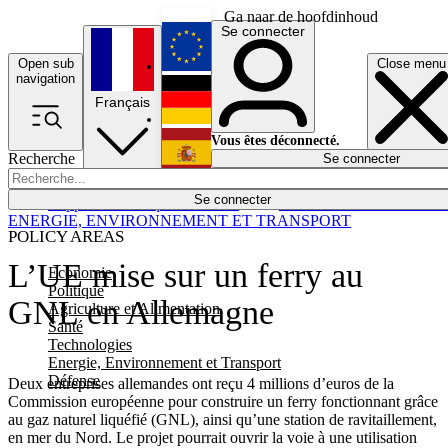
Ga naar de hoofdinhoud
Se connecter
Open sub
Close menu
English
navigation
Français
Deutsch
Vous êtes déconnecté.
Recherche
Se connecter
Español
Lumières éteintes
Se connecter
Rapporteur
Politique
Économie
Newsletters
Evénements
Em
ENERGIE, ENVIRONNEMENT ET TRANSPORT
POLICY AREAS
L’UE mise sur un ferry au
Economie
Politique
GNL en Allemagne
Agriculture et Alimentation
Santé
Technologies
Energie, Environnement et Transport
Défense
Deux entreprises allemandes ont reçu 4 millions d’euros de la
Commission européenne pour construire un ferry fonctionnant grâce
au gaz naturel liquéfié (GNL), ainsi qu’une station de ravitaillement,
en mer du Nord. Le projet pourrait ouvrir la voie à une utilisation