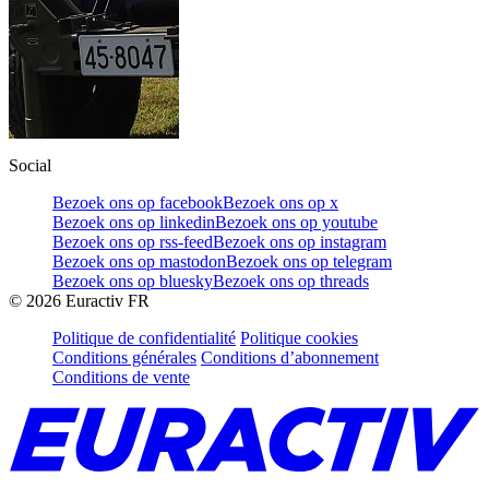
Social
Bezoek ons op facebook
Bezoek ons op x
Bezoek ons op linkedin
Bezoek ons op youtube
Bezoek ons op rss-feed
Bezoek ons op instagram
Bezoek ons op mastodon
Bezoek ons op telegram
Bezoek ons op bluesky
Bezoek ons op threads
©
2026
Euractiv FR
Politique de confidentialité
Politique cookies
Conditions générales
Conditions d’abonnement
Conditions de vente