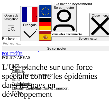
Ga naar de hoofdinhoud
Se connecter
Open sub
Close menu
English
navigation
Français
Deutsch
Vous êtes déconnecté.
Recherche
Se connecter
Español
Lumières éteintes
Se connecter
Rapporteur
Politique
Économie
Newsletters
Evénements
Em
POLITIQUE
POLICY AREAS
L'UE planche sur une force
Economie
Politique
spéciale contre les épidémies
Agriculture et Alimentation
Santé
dans les pays en
Technologies
Energie, Environnement et Transport
développement
Défense