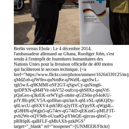
Berlin versus Ebola : Le 4 décembre 2014,
l'ambassadeur allemand au Ghana, Ruediger John, s'est
rendu à l'entrepôt de fournitures humanitaires des
Nations Unies pour la livraison officielle de 400 motos
qui faciliteront le secours technique. [<a
href="https://www.flickr.com/photos/unmeer/16264339125/in/ph
qMdZo6-qJW9ro-quNmRe-qJWa9L-qgx9wL-
rgh5wA-q9KMMf-oSF2GT-qSgwCy-quNmg6-
quDPXN-qM4FVe-r4sV52-oufccq-qhS8Xz-qnqVrf-
pQaGeo-q3krEK-orWYgS-ott4rr-qGZS6n-pS4oKU-
pJYJBi-p9CV5A-qofHuo-qm3arA-q6LvSL-q6KQDy-
q6LwcU-q6SXV4-prk5Rf-q2yfTE-qYpy9X-qWgj4L-
qG8Hf6-qWgju5-qG74ev-qG74iD-qEKznG-pMLF3T-
pvh2We-oQV9dh-oUzadQ-pYbkQE-qjzcua-qhtxCy-
pRR6pK-qaBFLF-qMhAXh-pzkPGS"
target="_blank" rel="noopener">[UNMEER/Flickr]