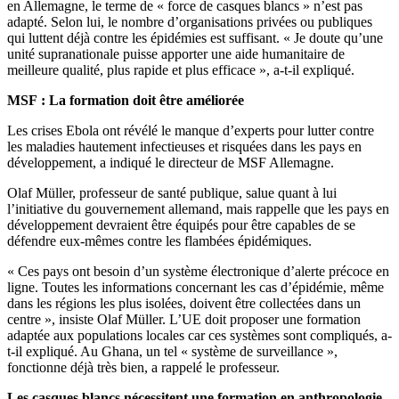
en Allemagne, le terme de « force de casques blancs » n’est pas
adapté. Selon lui, le nombre d’organisations privées ou publiques
qui luttent déjà contre les épidémies est suffisant. « Je doute qu’une
unité supranationale puisse apporter une aide humanitaire de
meilleure qualité, plus rapide et plus efficace », a-t-il expliqué.
MSF : La formation doit être améliorée
Les crises Ebola ont révélé le manque d’experts pour lutter contre
les maladies hautement infectieuses et risquées dans les pays en
développement, a indiqué le directeur de MSF Allemagne.
Olaf Müller, professeur de santé publique, salue quant à lui
l’initiative du gouvernement allemand, mais rappelle que les pays en
développement devraient être équipés pour être capables de se
défendre eux-mêmes contre les flambées épidémiques.
« Ces pays ont besoin d’un système électronique d’alerte précoce en
ligne. Toutes les informations concernant les cas d’épidémie, même
dans les régions les plus isolées, doivent être collectées dans un
centre », insiste Olaf Müller. L’UE doit proposer une formation
adaptée aux populations locales car ces systèmes sont compliqués, a-
t-il expliqué. Au Ghana, un tel « système de surveillance »,
fonctionne déjà très bien, a rappelé le professeur.
Les casques blancs nécessitent une formation en anthropologie