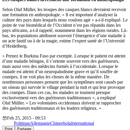
Selon Olaf Müller, les troupes des casques blancs devraient recevoir
une formation en anthropologie. « Il est important d’analyser la
culture des pays dans lesquels nous voulons agir » a-t-il expliqué. Le
point de vue biomédical de l’Occident n’est pas répandu dans les
pays africains, a-t-il rappelé, notamment dans les régions rurales. Là-
bas, les populations attribuent souvent l’émergence d’une maladie à
un acte fautif ou à de la magie, estime l’expert santé de l’Université
d’Heidelberg.
« Prenez le Burkina Faso par exemple. Lorsque le patient est atteint
d’une maladie bénigne, il s’oriente souvent vers des guérisseurs,
mais aussi vers des médecins formés à l’occidentale. Lorsque le
malade est atteint d’un neuropaludisme grave et qu’il souffre de
crampes, il ne voit plus les choses de la même manière. De
nombreuses personnes pensent que les symptômes sont causés par
un oiseau qui survole le village pendant la nuit et qui leur provoque
des crampes. Dans ces cas, les malades se tournent presque
exclusivement vers des guérisseurs traditionnaux », a expliqué
Olaf Müller. « Les volontaires occidentaux doivent se rapprocher
des guérisseurs traditionnaux et les leaders religieux. »
Feb 25, 2015 - 09:53
Politique
Allemagne
Chine
ebola
International
Print
Partager